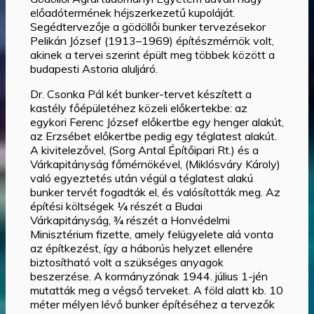
előadótermének héjszerkezetű kupoláját.
Segédtervezője a gödöllői bunker tervezésekor
Pelikán József (1913–1969) építészmérnök volt,
akinek a tervei szerint épült meg többek között a
budapesti Astoria aluljáró.
Dr. Csonka Pál két bunker-tervet készített a
kastély főépületéhez közeli előkertekbe: az
egykori Ferenc József előkertbe egy henger alakút,
az Erzsébet előkertbe pedig egy téglatest alakút.
A kivitelezővel, (Sorg Antal Építőipari Rt.) és a
Várkapitányság főmérnökével, (Miklósváry Károly)
való egyeztetés után végül a téglatest alakú
bunker tervét fogadták el, és valósították meg. Az
építési költségek ¼ részét a Budai
Várkapitányság, ¾ részét a Honvédelmi
Minisztérium fizette, amely felügyelete alá vonta
az építkezést, így a háborús helyzet ellenére
biztosítható volt a szükséges anyagok
beszerzése. A kormányzónak 1944. július 1-jén
mutatták meg a végső terveket. A föld alatt kb. 10
méter mélyen lévő bunker építéséhez a tervezők