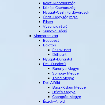
Kelet-Morvaország
Közép-Csehország
Nyugat-Cseh Fürdővárosok
Óriás-Hegység régió
Pilsen
Vysoncia régió
Sumava Régió
Magyarország
Budapest
Balaton
Északi part
Déli part
Nyugat-Dunántúl
Dél -Dunántúl
Baranya Megye
Somogy Megye
Tolna Megye
Dél-Alföld
Bács-Kiskun Megye
Békés Megye
Csongrád Megye
Észak-Alföld