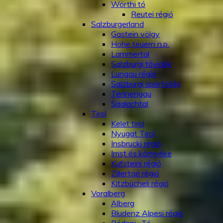
Wörthi tó
Reutei régió
Salzburgerland
Gastein völgy
Hohe teuern n.p.
Lammertal
Salzburgi tóvidék
Lungau régió
Salzburgi sportvilág
Tennengau
Saalachtal
Tirol
Kelet tirol
Nyugat Tirol
Insbrucki régió
Imst és környéke
Kufsteini régió
Zillertaé régió
Kitzbücheli régió
Voralberg
Alberg
Bludenz Alpesi régió