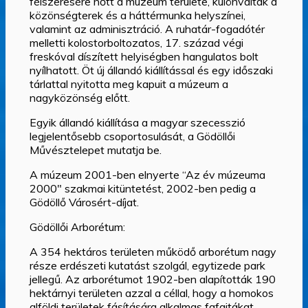
félszeresére nőtt a múzeum területe, különváltak a
közönségterek és a háttérmunka helyszínei,
valamint az adminisztráció. A ruhatár-fogadótér
melletti kolostorboltozatos, 17. század végi
freskóval díszített helyiségben hangulatos bolt
nyílhatott. Öt új állandó kiállítással és egy időszaki
tárlattal nyitotta meg kapuit a múzeum a
nagyközönség előtt.
Egyik állandó kiállítása a magyar szecesszió
legjelentősebb csoportosulását, a Gödöllői
Művésztelepet mutatja be.
A múzeum 2001-ben elnyerte “Az év múzeuma
2000″ szakmai kitüntetést, 2002-ben pedig a
Gödöllő Városért-díjat.
Gödöllői Arborétum:
A 354 hektáros területen működő arborétum nagy
része erdészeti kutatást szolgál, egytizede park
jellegű. Az arborétumot 1902-ben alapították 190
hektárnyi területen azzal a céllal, hogy a homokos
alföldi területek fásítására alkalmas fafajtákat