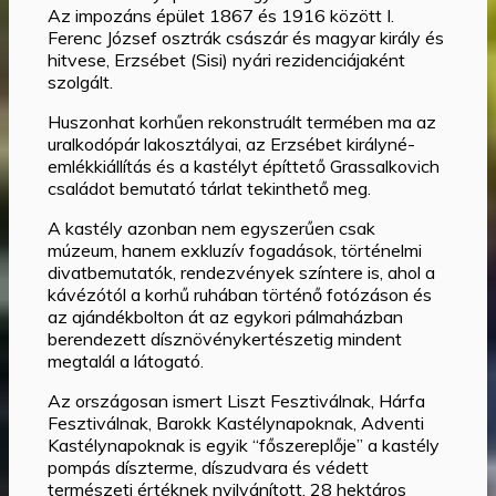
Az impozáns épület 1867 és 1916 között I.
Ferenc József osztrák császár és magyar király és
hitvese, Erzsébet (Sisi) nyári rezidenciájaként
szolgált.
Huszonhat korhűen rekonstruált termében ma az
uralkodópár lakosztályai, az Erzsébet királyné-
emlékkiállítás és a kastélyt építtető Grassalkovich
családot bemutató tárlat tekinthető meg.
A kastély azonban nem egyszerűen csak
múzeum, hanem exkluzív fogadások, történelmi
divatbemutatók, rendezvények színtere is, ahol a
kávézótól a korhű ruhában történő fotózáson és
az ajándékbolton át az egykori pálmaházban
berendezett dísznövénykertészetig mindent
megtalál a látogató.
Az országosan ismert Liszt Fesztiválnak, Hárfa
Fesztiválnak, Barokk Kastélynapoknak, Adventi
Kastélynapoknak is egyik “főszereplője” a kastély
pompás díszterme, díszudvara és védett
természeti értéknek nyilvánított, 28 hektáros