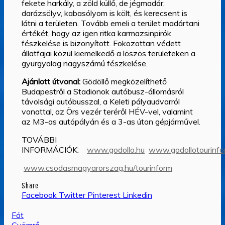
fekete harkály, a zöld küllő, de jégmadár,
darázsölyv, kabasólyom is költ, és kerecsent is
látni a területen. Tovább emeli a terület madártani
értékét, hogy az igen ritka karmazsinpirók
fészkelése is bizonyított. Fokozottan védett
állatfajai közül kiemelkedő a löszös területeken a
gyurgyalag nagyszámú fészkelése.
Ajánlott útvonal:
Gödöllő megközelíthető
Budapestről a Stadionok autóbusz-állomásról
távolsági autóbusszal, a Keleti pályaudvarról
vonattal, az Örs vezér teréről HÉV-vel, valamint
az M3-as autópályán és a 3-as úton gépjárművel.
TOVÁBBI
INFORMÁCIÓK:
www.godollo.hu
www.godollotourinfo
www.csodasmagyarorszag.hu/tourinform
Share
Facebook
Twitter
Pinterest
Linkedin
Bejegyzés
Fót
Gyömrő