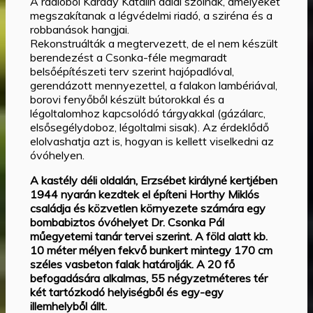
A rádióból Karády Katalin dalai szólnak, amelyeket
megszakítanak a légvédelmi riadó, a sziréna és a
robbanások hangjai.
Rekonstruálták a megtervezett, de el nem készült
berendezést a Csonka-féle megmaradt
belsőépítészeti terv szerint hajópadlóval,
gerendázott mennyezettel, a falakon lambériával,
borovi fenyőből készült bútorokkal és a
légoltalomhoz kapcsolódó tárgyakkal (gázálarc,
elsősegélydoboz, légoltalmi sisak). Az érdeklődő
elolvashatja azt is, hogyan is kellett viselkedni az
óvóhelyen.
A kastély déli oldalán, Erzsébet királyné kertjében
1944 nyarán kezdtek el építeni Horthy Miklós
családja és közvetlen környezete számára egy
bombabiztos óvóhelyet Dr. Csonka Pál
műegyetemi tanár tervei szerint. A föld alatt kb.
10 méter mélyen fekvő bunkert mintegy 170 cm
széles vasbeton falak határolják. A 20 fő
befogadására alkalmas, 55 négyzetméteres tér
két tartózkodó helyiségből és egy-egy
illemhelyből állt.