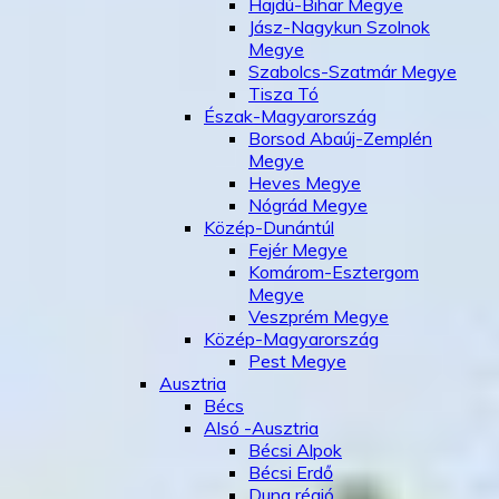
Hajdú-Bihar Megye
Jász-Nagykun Szolnok
Megye
Szabolcs-Szatmár Megye
Tisza Tó
Észak-Magyarország
Borsod Abaúj-Zemplén
Megye
Heves Megye
Nógrád Megye
Közép-Dunántúl
Fejér Megye
Komárom-Esztergom
Megye
Veszprém Megye
Közép-Magyarország
Pest Megye
Ausztria
Bécs
Alsó -Ausztria
Bécsi Alpok
Bécsi Erdő
Duna régió