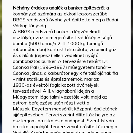
Néhány érdekes adalék a bunker építéséről:
a
kormányzó számára az akkori legkorszerűbb,
BBGS rendszerű óvóhelyet építtette meg a Budai
Várkapitányság.
A BBGS rendszerű bunker: a légvédelmi III.
osztályú, azaz: a megerősített védőképességű
bomba (500 tonna/m2, ill. 1000 kg tömegű
robbanóbomba) kontakt telitalálata, valamint gáz
és szilánk (repesz) ellen védelmet nyújtó
bombabiztos bunker. A tervezésre felkért Dr.
Csonka Pál (1896–1987) műegyetemi tanár –
Csonka János, a karburátor egyik feltalálójának fia
– mint statikus és építészmérnök, már az
1930-as évektől foglalkozott óvóhelyek
tervezésével. A II. világháború idején a
Műegyetem légoltalmi vezetője volt, majd az
ostrom befejezése után részt vett a
Műszaki Egyetem megsérült központi épületének
újjáépítésében. Tervei szerint állították helyre az
esztergomi bazilika és a budapesti Szent István
bazilika kupoláját, tervei szerint erősítették meg a
Gödöllői Agrártudományi Egyetem udvari nagy