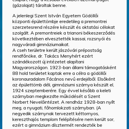
(gázolajat) tároltak benne.
A jelenlegi Szent István Egyetem Gödöllői
központi épülettömbje eredetileg a premontrei
szerzetesrend részére készült és oktatási célokat
szolgált. A premontreiek a trianoni békeszerződés
következtében elvesztették kassai, rozsnyói és
nagyváradi gimnáziumaikat.
A cseh területre került jászóvári prépostság
rendfőnöke, dr. Takács Menyhért ezért
szándékozott új intézetet alapítani
Magyarországon. 1923-ban állami támogatásként
88 hold területet kaptak erre a célra a gödöllői
koronauradalom Fácános nevű erdejéből. Elsőként
az épülettömb déli, gimnáziumi szárnya készült el,
1924 szeptemberére. Egy évvel később a keleti
szárnyban megkezdte működését a Szent
Norbert Nevelőintézet. A rendház 1928-ban nyílt
meg, a nyugati, főhomlokzati szárnyban. (A
negyedik szárnynak tervezett kéttornyos,
kereszthajós templom felépítésére nem került sor,
ezért a gimnázium dísztermét rendezték be