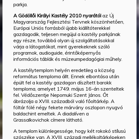
parkja.
A Gödöllői Királyi Kastély 2010 nyarától
az Új
Magyarország Fejlesztési Tervnek köszönhetően,
Európai Uniós forrásból újabb kiállítóterekkel
gazdagodik, teljesen megújul a kastély parkjának
egy része, továbbá olyan új szolgáltatásokkal
várja a látogatókat, mint gyerekeknek szóló
programok, audioguide, érintőképernyős
információs táblák és múzeumpedagógiai műhely.
A kastélytemplom helyén eredetileg a község
református temploma állt. Ennek elbontása után
épült fel a kastély gazdagon díszített barokk
temploma, amelyet 1749. május 16-án szenteltek
fel. Védőszentje Nepomuki Szent János. Őt
ábrázolja a XVIII. századból való főoltárkép. A
föltár fölé négy fekete márvány oszlopon nyugvó
baldachint emeltek. A diadalíven a
Grassalkovichok címere látható.
A templom különlegessége, hogy két rokokó stílusú
szószéke van. A XVIII. századi mellékoltárképeken