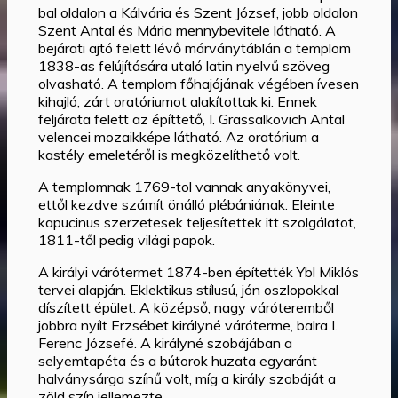
bal oldalon a Kálvária és Szent József, jobb oldalon
Szent Antal és Mária mennybevitele látható. A
bejárati ajtó felett lévő márványtáblán a templom
1838-as felújítására utaló latin nyelvű szöveg
olvasható. A templom főhajójának végében ívesen
kihajló, zárt oratóriumot alakítottak ki. Ennek
feljárata felett az építtető, I. Grassalkovich Antal
velencei mozaikképe látható. Az oratórium a
kastély emeletéről is megközelíthető volt.
A templomnak 1769-tol vannak anyakönyvei,
ettől kezdve számít önálló plébániának. Eleinte
kapucinus szerzetesek teljesítettek itt szolgálatot,
1811-től pedig világi papok.
A királyi várótermet 1874-ben építették Ybl Miklós
tervei alapján. Eklektikus stílusú, jón oszlopokkal
díszített épület. A középső, nagy váróteremből
jobbra nyílt Erzsébet királyné váróterme, balra I.
Ferenc Józsefé. A királyné szobájában a
selyemtapéta és a bútorok huzata egyaránt
halványsárga színű volt, míg a király szobáját a
zöld szín jellemezte.