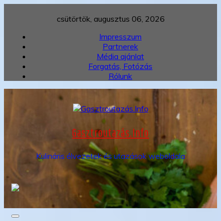
Skip
to
csütörtök, augusztus 06, 2026
content
Impresszum
Partnerek
Média ajánlat
Forgatás, Fotózás
Rólunk
Gasztroutazás.Info
Kulináris élvezetek és utazások weboldala