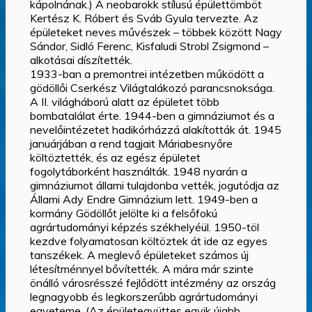
kápolnának.) A neobarokk stílusú épülettömböt
Kertész K. Róbert és Sváb Gyula tervezte. Az
épületeket neves művészek – többek között Nagy
Sándor, Sidló Ferenc, Kisfaludi Strobl Zsigmond –
alkotásai díszítették.
1933-ban a premontrei intézetben működött a
gödöllői Cserkész Világtalákozó parancsnoksága.
A II. világháború alatt az épületet több
bombatalálat érte. 1944-ben a gimnáziumot és a
nevelőintézetet hadikórházzá alakították át. 1945
januárjában a rend tagjait Máriabesnyőre
költöztették, és az egész épületet
fogolytáborként használták. 1948 nyarán a
gimnáziumot állami tulajdonba vették, jogutódja az
Állami Ady Endre Gimnázium lett. 1949-ben a
kormány Gödöllőt jelölte ki a felsőfokú
agrártudományi képzés székhelyéül. 1950-töl
kezdve folyamatosan költöztek át ide az egyes
tanszékek. A meglevő épületeket számos új
létesítménnyel bővítették. A mára már szinte
önálló városrésszé fejlődött intézmény az ország
legnagyobb és legkorszerűbb agrártudományi
egyeteme. (Az épületegyüttes egyik újabb