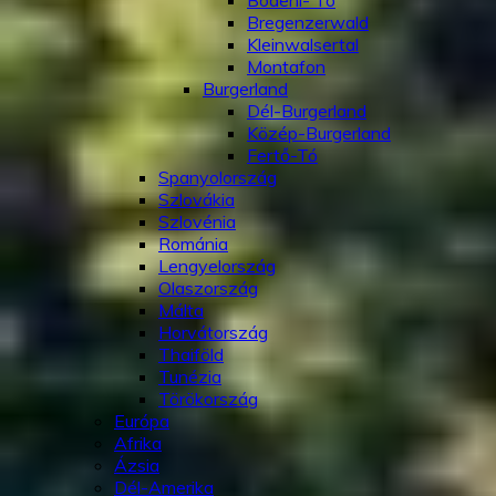
Bódeni- Tó
Bregenzerwald
Kleinwalsertal
Montafon
Burgerland
Dél-Burgerland
Közép-Burgerland
Fertő-Tó
Spanyolország
Szlovákia
Szlovénia
Románia
Lengyelország
Olaszország
Málta
Horvátország
Thaiföld
Tunézia
Törökország
Európa
Afrika
Ázsia
Dél-Amerika