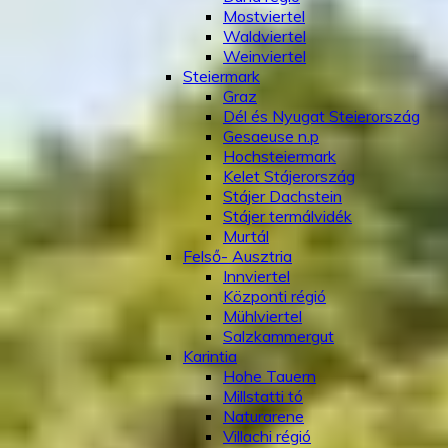
Mostviertel
Waldviertel
Weinviertel
Steiermark
Graz
Dél és Nyugat Steierország
Gesaeuse n.p
Hochsteiermark
Kelet Stájerország
Stájer Dachstein
Stájer termálvidék
Murtál
Felső- Ausztria
Innviertel
Központi régió
Mühlviertel
Salzkammergut
Karintia
Hohe Tauern
Millstatti tó
Naturarene
Villachi régió