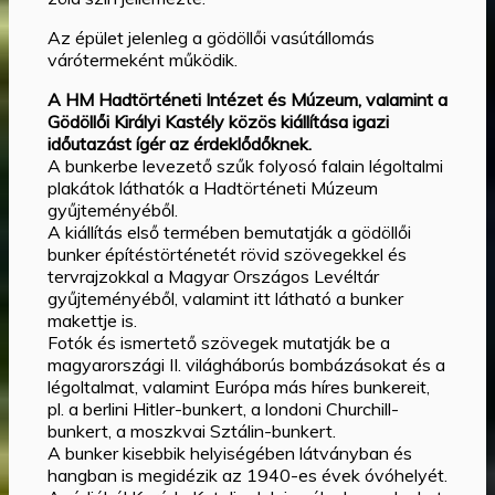
Az épület jelenleg a gödöllői vasútállomás
várótermeként működik.
A HM Hadtörténeti Intézet és Múzeum, valamint a
Gödöllői Királyi Kastély közös kiállítása igazi
időutazást ígér az érdeklődőknek.
A bunkerbe levezető szűk folyosó falain légoltalmi
plakátok láthatók a Hadtörténeti Múzeum
gyűjteményéből.
A kiállítás első termében bemutatják a gödöllői
bunker építéstörténetét rövid szövegekkel és
tervrajzokkal a Magyar Országos Levéltár
gyűjteményéből, valamint itt látható a bunker
makettje is.
Fotók és ismertető szövegek mutatják be a
magyarországi II. világháborús bombázásokat és a
légoltalmat, valamint Európa más híres bunkereit,
pl. a berlini Hitler-bunkert, a londoni Churchill-
bunkert, a moszkvai Sztálin-bunkert.
A bunker kisebbik helyiségében látványban és
hangban is megidézik az 1940-es évek óvóhelyét.