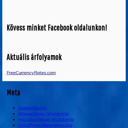
Kövess minket Facebook oldalunkon!
Aktuális árfolyamok
FreeCurrencyRates.com
Meta
Bejelentkezés
Bejegyzések hírcsatorna
Hozzászólások hírcsatorna
WordPress Magyarország