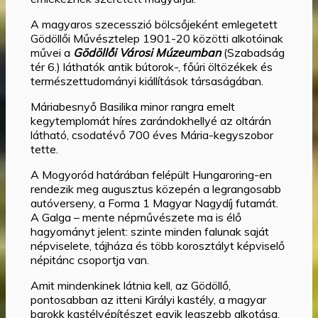
A magyaros szecesszió bölcsőjeként emlegetett
Gödöllői Művésztelep 1901-20 közötti alkotóinak
művei a
Gödöllői Városi Múzeumban
(Szabadság
tér 6.) láthatók antik bútorok-, főúri öltözékek és
természettudományi kiállítások társaságában.
Máriabesnyő Basilika minor rangra emelt
kegytemplomát híres zarándokhellyé az oltárán
látható, csodatévő 700 éves Mária-kegyszobor
tette.
A Mogyoród határában felépült Hungaroring-en
rendezik meg augusztus közepén a legrangosabb
autóverseny, a Forma 1 Magyar Nagydíj futamát.
A Galga – mente népművészete ma is élő
hagyományt jelent: szinte minden falunak saját
népviselete, tájháza és több korosztályt képviselő
népitánc csoportja van.
Amit mindenkinek látnia kell, az Gödöllő,
pontosabban az itteni Királyi kastély, a magyar
barokk kastélyépítészet egyik legszebb alkotása.