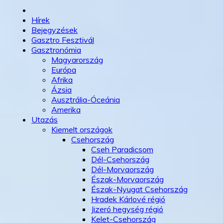
Hírek
Bejegyzések
Gasztro Fesztivál
Gasztronómia
Magyarország
Európa
Afrika
Ázsia
Ausztrália-Óceánia
Amerika
Utazás
Kiemelt országok
Csehország
Cseh Paradicsom
Dél-Csehország
Dél-Morvaország
Észak-Morvaország
Észak-Nyugat Csehország
Hradek Kárlové régió
Jizeró hegység régió
Kelet-Csehország