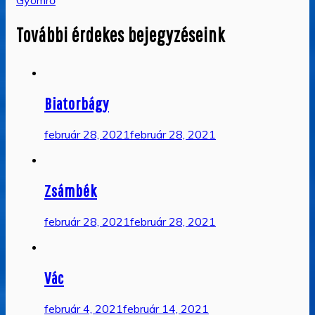
navigáció
További érdekes bejegyzéseink
Biatorbágy
február 28, 2021
február 28, 2021
Zsámbék
február 28, 2021
február 28, 2021
Vác
február 4, 2021
február 14, 2021