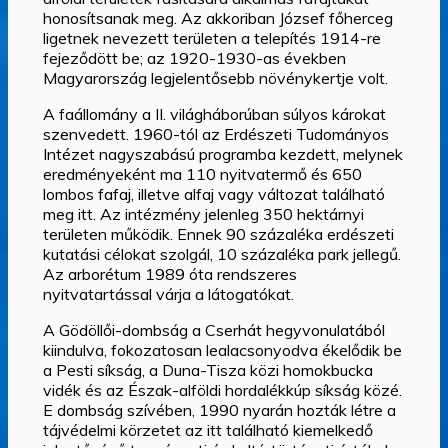
honosítsanak meg. Az akkoriban József főherceg
ligetnek nevezett területen a telepítés 1914-re
fejeződött be; az 1920-1930-as években
Magyarország legjelentősebb növénykertje volt.
A faállomány a II. világháborúban súlyos károkat
szenvedett. 1960-tól az Erdészeti Tudományos
Intézet nagyszabású programba kezdett, melynek
eredményeként ma 110 nyitvatermő és 650
lombos fafaj, illetve alfaj vagy változat található
meg itt. Az intézmény jelenleg 350 hektárnyi
területen működik. Ennek 90 százaléka erdészeti
kutatási célokat szolgál, 10 százaléka park jellegű.
Az arborétum 1989 óta rendszeres
nyitvatartással várja a látogatókat.
A Gödöllői-dombság a Cserhát hegyvonulatából
kiindulva, fokozatosan lealacsonyodva ékelődik be
a Pesti síkság, a Duna-Tisza közi homokbucka
vidék és az Észak-alföldi hordalékkúp síkság közé.
E dombság szívében, 1990 nyarán hozták létre a
tájvédelmi körzetet az itt található kiemelkedő