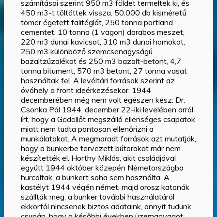
számításai szerint 950 m3 földet termeltek ki, és
450 m3-t töltöttek vissza. 50.000 db kisméretű
tömör égetett falitéglát, 250 tonna portland
cementet, 10 tonna (1 vagon) darabos meszet,
220 m3 dunai kavicsot, 310 m3 dunai homokot,
250 m3 különböző szemcsenagyságú
bazaltzúzalékot és 250 m3 bazalt-betont, 4,7
tonna bitument, 570 m3 betont, 27 tonna vasat
használtak fel. A levéltári források szerint az
óvóhely a front ideérkezésekor, 1944
decemberében még nem volt egészen kész. Dr.
Csonka Pál 1944. december 22-iki levelében arról
írt, hogy a Gödöllőt megszálló ellenséges csapatok
miatt nem tudta pontosan ellenőrizni a
munkálatokat. A megmaradt források azt mutatják,
hogy a bunkerbe tervezett bútorokat már nem
készítették el. Horthy Miklós, akit családjával
együtt 1944 október közepén Németországba
hurcoltak, a bunkert soha sem használta. A
kastélyt 1944 végén német, majd orosz katonák
szállták meg, a bunker további használatáról
ekkortól nincsenek biztos adataink, annyit tudunk
csupán, hogy a későbbi években üzemanyagot