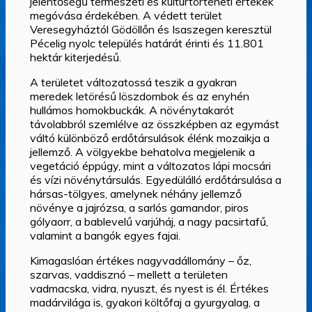
jelentőségű természeti és kultúrtörténeti értékek
megóvása érdekében. A védett terület
Veresegyháztól Gödöllőn és Isaszegen keresztül
Pécelig nyolc település határát érinti és 11.801
hektár kiterjedésű.
A területet változatossá teszik a gyakran
meredek letörésű löszdombok és az enyhén
hullámos homokbuckák. A növénytakarót
távolabbról szemlélve az összképben az egymást
váltó különböző erdőtársulások élénk mozaikja a
jellemző. A völgyekbe behatolva megjelenik a
vegetáció éppúgy, mint a változatos lápi mocsári
és vízi növénytársulás. Egyedülálló erdőtársulása a
hársas-tölgyes, amelynek néhány jellemző
növénye a jajrózsa, a sarlós gamandor, piros
gólyaorr, a bablevelű varjúháj, a nagy pacsirtafű,
valamint a bangók egyes fajai.
Kimagaslóan értékes nagyvadállomány – őz,
szarvas, vaddisznó – mellett a területen
vadmacska, vidra, nyuszt, és nyest is él. Értékes
madárvilága is, gyakori költőfaj a gyurgyalag, a