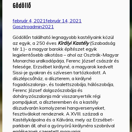
Gödöllő
február 4, 2021
február 14, 2021
Gasztroadmin2021
Gödöllőn található legnagyobb kastélyaink közül
az egyik, a 250 éves
Királyi Kastély
(Szabadság
tér 1.)- a magyar barokk építészet egyik
legjelentősebb alkotása – ahol az Osztrák-Magyar
Monarchia uralkodópárja, Ferenc József császár és
felesége, Erzsébet királyné, a magyarok kedvelt
Sissi-je gyakran és szívesen tartózkodott. A
díszlépcsőház, a díszterem, a királyné
fogadószalonja-, és toalettszobája, hálószobája,
Ferenc József dolgozószobája és
dohányzószalonja már visszanyerték régi
pompájukat, a díszteremben és a kastély
díszudvarán komolyzenei hangversenyeket,
fesztiválokat rendeznek. A XVIII. századi a
Kastélykápolna és a Kálvária, mely az Erzsébet-
parkban áll, ahol a gyönyörű királynéra szobrával
emlékeznek szeretett magyarjai.