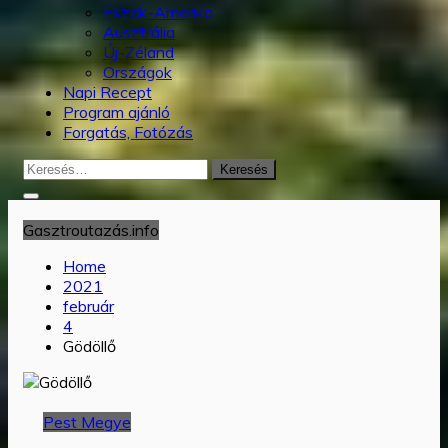
Észak-Amerika
Ausztrália
Új-Zéland
Országok
Napi Recept
Program ajánló
Forgatás, Fotózás
Keresés:
Gasztroutazás.info
Home
2021
február
4
Gödöllő
Pest Megye