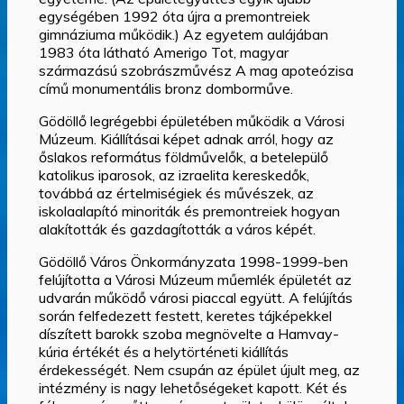
egységében 1992 óta újra a premontreiek
gimnáziuma működik.) Az egyetem aulájában
1983 óta látható Amerigo Tot, magyar
származású szobrászművész A mag apoteózisa
című monumentális bronz domborműve.
Gödöllő legrégebbi épületében működik a Városi
Múzeum. Kiállításai képet adnak arról, hogy az
őslakos református földművelők, a betelepülő
katolikus iparosok, az izraelita kereskedők,
továbbá az értelmiségiek és művészek, az
iskolaalapító minoriták és premontreiek hogyan
alakították és gazdagították a város képét.
Gödöllő Város Önkormányzata 1998-1999-ben
felújította a Városi Múzeum műemlék épületét az
udvarán működő városi piaccal együtt. A felújítás
során felfedezett festett, keretes tájképekkel
díszített barokk szoba megnövelte a Hamvay-
kúria értékét és a helytörténeti kiállítás
érdekességét. Nem csupán az épület újult meg, az
intézmény is nagy lehetőségeket kapott. Két és