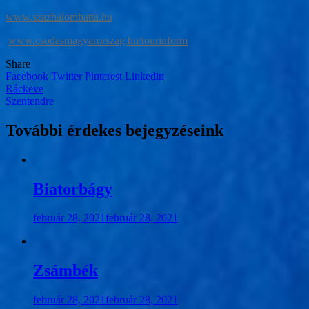
www.szazhalombatta.hu
www.csodasmagyarorszag.hu/tourinform
Share
Facebook
Twitter
Pinterest
Linkedin
Bejegyzés
Ráckeve
Szentendre
navigáció
További érdekes bejegyzéseink
Biatorbágy
február 28, 2021
február 28, 2021
Zsámbék
február 28, 2021
február 28, 2021