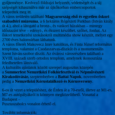
gyűjteménye. Kedvező földrajzi helyzetét, védettségét és a táj
szépségét kihasználva már az újkőkorban embercsoportok
telepedtek meg itt.
A város területén található
Magyarország első és egyetlen őskori
szabadtéri múzeuma
, a 6 hektáros Régészeti Parkban (István király
út 4.), ahol a látogató a bronz-, és vaskori házakban – mintegy
időutazást téve – edényt-, és ékszert készíthet, szőhet, fonhat. Az
őskori temetkezési szokásokról multimédia show készült, melyet egy
2700 éves halomsírban láthatunk.
A város főterét Makovecz Imre katolikus, és Finta József református
temploma, valamint a Csodaszarvas-díszkút és a monumentális
Szent István-szobor díszíti. Az óvárosi városrészben található a
XVIII. századi szerb ortodox templom, amelynek ikonosztáza
feledhetetlen látnivaló.
A kulturális ajánlatok között szerepel augusztus közepén
a
Summerfest Nemzetközi Folklórfesztivál és Népművészeti
Kirakodóvásár,
szeptemberben a
Battai Napok
, novemberben
pedig a
Nemzetközi Kórustalálkozó és Kórusverseny
.
6-os út vezet a településhez, de Érden át a 70-esről, illetve az M1-es,
M7-es autópályákról is könnyen megközelíthető. Vonattal a
Budapest –
Pusztaszabolcs vonalon érhető el.
További információk: