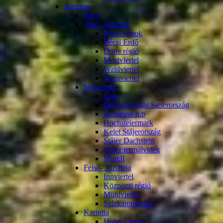
Ausztria
Bécs
Alsó -Ausztria
Bécsi Alpok
Bécsi Erdő
Duna régió
Mostviertel
Waldviertel
Weinviertel
Steiermark
Graz
Dél és Nyugat Steierország
Gesaeuse n.p
Hochsteiermark
Kelet Stájerország
Stájer Dachstein
Stájer termálvidék
Murtál
Felső- Ausztria
Innviertel
Központi régió
Mühlviertel
Salzkammergut
Karintia
Hohe Tauern