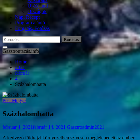
Ausztrália
Új-Zéland
Országok
Napi Recept
Program ajánló
Forgatás, Fotózás
Keresés:
Gasztroutazás.info
Home
2021
február
4
Százhalombatta
Pest Megye
Százhalombatta
február 4, 2021
február 14, 2021
Gasztroadmin2021
A kedvező földrajzi környezetben szívesen megtelepedett az ember;