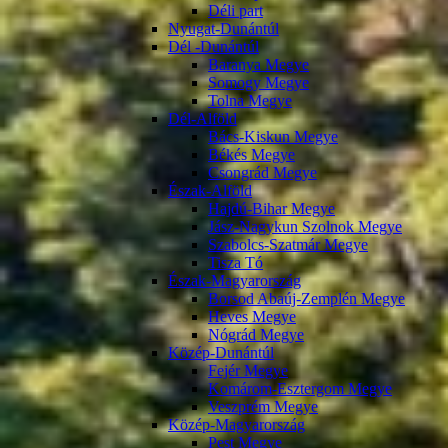
Déli part
Nyugat-Dunántúl
Dél -Dunántúl
Baranya Megye
Somogy Megye
Tolna Megye
Dél-Alföld
Bács-Kiskun Megye
Békés Megye
Csongrád Megye
Észak-Alföld
Hajdú-Bihar Megye
Jász-Nagykun Szolnok Megye
Szabolcs-Szatmár Megye
Tisza Tó
Észak-Magyarország
Borsod Abaúj-Zemplén Megye
Heves Megye
Nógrád Megye
Közép-Dunántúl
Fejér Megye
Komárom-Esztergom Megye
Veszprém Megye
Közép-Magyarország
Pest Megye