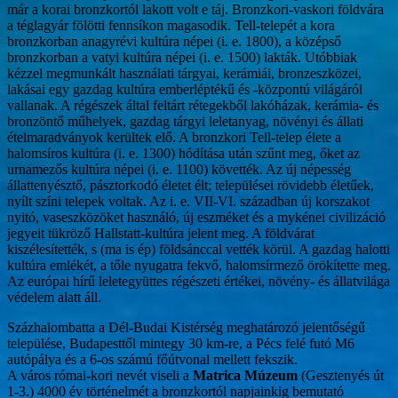
már a korai bronzkortól lakott volt e táj. Bronzkori-vaskori földvára
a téglagyár fölötti fennsíkon magasodik. Tell-telepét a kora
bronzkorban anagyrévi kultúra népei (i. e. 1800), a középső
bronzkorban a vatyi kultúra népei (i. e. 1500) lakták. Utóbbiak
kézzel megmunkált használati tárgyai, kerámiái, bronzeszközei,
lakásai egy gazdag kultúra emberléptékű és -központú világáról
vallanak. A régészek által feltárt rétegekből lakóházak, kerámia- és
bronzöntő műhelyek, gazdag tárgyi leletanyag, növényi és állati
ételmaradványok kerültek elő. A bronzkori Tell-telep élete a
halomsíros kultúra (i. e. 1300) hódítása után szűnt meg, őket az
urnamezős kultúra népei (i. e. 1100) követték. Az új népesség
állattenyésztő, pásztorkodó életet élt; települései rövidebb életűek,
nyílt színi telepek voltak. Az i. e. VII-VI. században új korszakot
nyitó, vaseszközöket használó, új eszméket és a mykénei civilizáció
jegyeit tükröző Hallstatt-kultúra jelent meg. A földvárat
kiszélesítették, s (ma is ép) földsánccal vették körül. A gazdag halotti
kultúra emlékét, a tőle nyugatra fekvő, halomsírmező örökítette meg.
Az európai hírű leletegyüttes régészeti értékei, növény- és állatvilága
védelem alatt áll.
Százhalombatta a Dél-Budai Kistérség meghatározó jelentőségű
települése, Budapesttől mintegy 30 km-re, a Pécs felé futó M6
autópálya és a 6-os számú főútvonal mellett fekszik.
A város római-kori nevét viseli a
Matrica Múzeum
(Gesztenyés út
1-3.) 4000 év történelmét a bronzkortól napjainkig bemutató