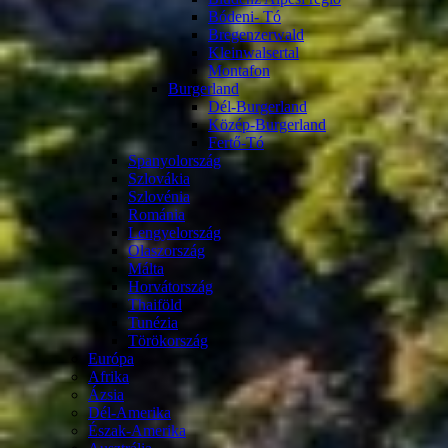
Bódeni- Tó
Bregenzerwald
Kleinwalsertal
Montafon
Burgerland
Dél-Burgerland
Közép-Burgerland
Fertő-Tó
Spanyolország
Szlovákia
Szlovénia
Románia
Lengyelország
Olaszország
Málta
Horvátország
Thaiföld
Tunézia
Törökország
Európa
Afrika
Ázsia
Dél-Amerika
Észak-Amerika