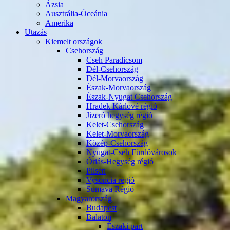
Ázsia
Ausztrália-Óceánia
Amerika
Utazás
Kiemelt országok
Csehország
Cseh Paradicsom
Dél-Csehország
Dél-Morvaország
Észak-Morvaország
Észak-Nyugat Csehország
Hradek Kárlové régió
Jizeró hegység régió
Kelet-Csehország
Kelet-Morvaország
Közép-Csehország
Nyugat-Cseh Fürdővárosok
Óriás-Hegység régió
Pilsen
Vysoncia régió
Sumava Régió
Magyarország
Budapest
Balaton
Északi part