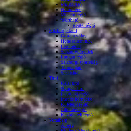
Millstatti tó
Naturarene
Villachi régió
Wörthi tó
Reutei régió
Salzburgerland
Gastein völgy
Hohe teuern n.p.
Lammertal
Salzburgi tóvidék
Lungau régió
Salzburgi sportvilág
Tennengau
Saalachtal
Tirol
Kelet tirol
Nyugat Tirol
Insbrucki régió
Imst és környéke
Kufsteini régió
Zillertaé régió
Kitzbücheli régió
Voralberg
Alberg
Bludenz Alpesi régió