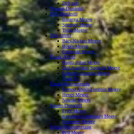
Déli part
Nyugat-Dunántúl
Dél -Dunántúl
Baranya Megye
Somogy Megye
Tolna Megye
Dél-Alföld
Bács-Kiskun Megye
Békés Megye
Csongrád Megye
Észak-Alföld
Hajdú-Bihar Megye
Jász-Nagykun Szolnok Megye
Szabolcs-Szatmár Megye
Tisza Tó
Észak-Magyarország
Borsod Abaúj-Zemplén Megye
Heves Megye
Nógrád Megye
Közép-Dunántúl
Fejér Megye
Komárom-Esztergom Megye
Veszprém Megye
Közép-Magyarország
Pest Megye