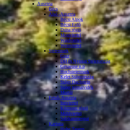
Ausztria
Bécs
Alsó -Ausztria
Bécsi Alpok
Bécsi Erdő
Duna régió
Mostviertel
Waldviertel
Weinviertel
Steiermark
Graz
Dél és Nyugat Steierország
Gesaeuse n.p
Hochsteiermark
Kelet Stájerország
Stájer Dachstein
Stájer termálvidék
Murtál
Felső- Ausztria
Innviertel
Központi régió
Mühlviertel
Salzkammergut
Karintia
Hohe Tauern