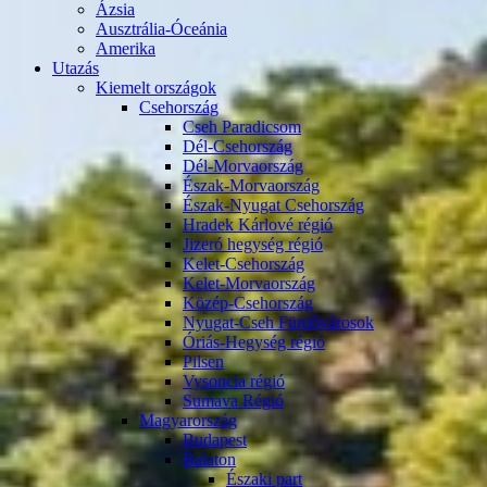
Ázsia
Ausztrália-Óceánia
Amerika
Utazás
Kiemelt országok
Csehország
Cseh Paradicsom
Dél-Csehország
Dél-Morvaország
Észak-Morvaország
Észak-Nyugat Csehország
Hradek Kárlové régió
Jizeró hegység régió
Kelet-Csehország
Kelet-Morvaország
Közép-Csehország
Nyugat-Cseh Fürdővárosok
Óriás-Hegység régió
Pilsen
Vysoncia régió
Sumava Régió
Magyarország
Budapest
Balaton
Északi part