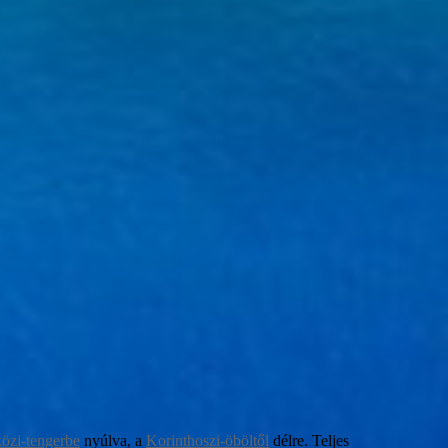
özi-tengerbe
nyúlva, a
Korinthoszi-öböltől
délre. Teljes