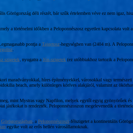
ális Görögország déli részét, bár szűk értelemben véve ez nem igaz, hi
amely a történelmi időkben a Peloponnészosz egyetlen kapcsolata volt 
k. Legmagasabb pontja a
Tajgetosz
-hegységben van (2404 m). A Peloponné
rgolisz
.
z szigetek
, nyugatra a
Jón-szigetek
(ez utóbbiakhoz tartozik a Pelopon
nk ókori maradványokkal, híres építményekkel, városokkal vagy termész
Voidokilia beach, amely különleges köríves alakjáról, valamint az ökörha
meg, mint Mystras vagy Napfilon, melyek egytől egyig gyönyörűek és tel
mpiai játékokat is rendezték. Peloponnészoszon megelevenedik a történele
s
Görögországban
, a
Peloponnészoszi
-félszigetet a kontinentális Görö
ban
egyike volt az erős hellén városállamoknak.