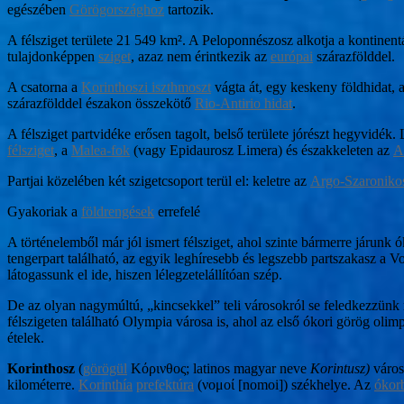
egészében
Görögországhoz
tartozik.
A félsziget területe 21 549 km². A Peloponnészosz alkotja a kontinent
tulajdonképpen
sziget
, azaz nem érintkezik az
európai
szárazfölddel.
A csatorna a
Korinthoszi iszthmoszt
vágta át, egy keskeny földhidat, 
szárazfölddel északon összekötő
Rio-Antirio hidat
.
A félsziget partvidéke erősen tagolt, belső területe jórészt hegyvidé
félsziget
, a
Malea-fok
(vagy Epidaurosz Limera) és északkeleten az
A
Partjai közelében két szigetcsoport terül el: keletre az
Argo-Szaronikos
Gyakoriak a
földrengések
errefelé
A történelemből már jól ismert félsziget, ahol szinte bármerre járu
tengerpart található, az egyik leghíresebb és legszebb partszakasz a 
látogassunk el ide, hiszen lélegzetelállítóan szép.
De az olyan nagymúltú, „kincsekkel” teli városokról se feledkezzünk 
félszigeten található Olympia városa is, ahol az első ókori görög oli
ételek.
Korinthosz
(
görögül
Κόρινθος; latinos magyar neve
Korintusz)
váro
kilométerre.
Korinthía
prefektúra
(νομοί [nomoi]) székhelye. Az
ókor