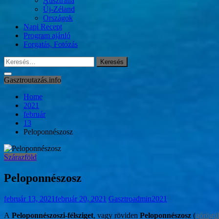
Ausztrália
Új-Zéland
Országok
Napi Recept
Program ajánló
Forgatás, Fotózás
Keresés:
Gasztroutazás.info
Home
2021
február
13
Peloponnészosz
Szárazföld
Peloponnészosz
február 13, 2021
február 20, 2021
Gasztroadmin2021
A
Peloponnészoszi-félsziget
, vagy röviden
Peloponnészosz
(
görögü