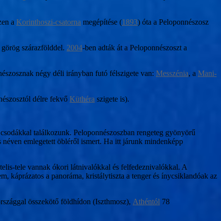
szen a
Korinthoszi-csatorna
megépítése (
1893
) óta a Peloponnészosz
a görög szárazfölddel.
2004
-ben adták át a Peloponnészoszt a
szosznak négy déli irányban futó félszigete van:
Messzénia
, a
Mani-
nészosztól délre fekvő
Küthéra
szigete is).
eti csodákkal találkozunk. Peloponnészoszban rengeteg gyönyörű
s néven emlegetett öbléről ismert. Ha itt járunk mindenképp
is-tele vannak ókori látnivalókkal és felfedeznivalókkal. A
m, káprázatos a panoráma, kristálytiszta a tenger és ínycsiklandóak az
gországgal összekötő földhídon (Iszthmosz),
Athéntól
78