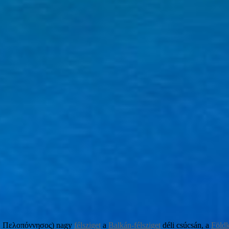
l
Πελοπόννησος) nagy
félsziget
a
Balkán-félsziget
déli csúcsán, a
Földk