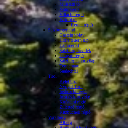
Millstatti tó
Naturarene
Villachi régió
Wörthi tó
Reutei régió
Salzburgerland
Gastein völgy
Hohe teuern n.p.
Lammertal
Salzburgi tóvidék
Lungau régió
Salzburgi sportvilág
Tennengau
Saalachtal
Tirol
Kelet tirol
Nyugat Tirol
Insbrucki régió
Imst és környéke
Kufsteini régió
Zillertaé régió
Kitzbücheli régió
Voralberg
Alberg
Bludenz Alpesi régió