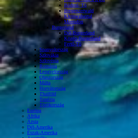
Bódeni- Tó
Bregenzerwald
Kleinwalsertal
Montafon
Burgerland
Dél-Burgerland
Közép-Burgerland
Fertő-Tó
Spanyolország
Szlovákia
Szlovénia
Románia
Lengyelország
Olaszország
Málta
Horvátország
Thaiföld
Tunézia
Törökország
Európa
Afrika
Ázsia
Dél-Amerika
Észak-Amerika