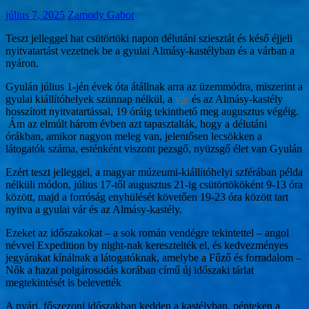
július 7, 2025
Zamody Gabor
Teszt jelleggel hat csütörtöki napon délutáni sziesztát és késő éjjeli
nyitvatartást vezetnek be a gyulai Almásy-kastélyban és a várban a
nyáron.
Gyulán július 1-jén évek óta átállnak arra az üzemmódra, miszerint a
gyulai kiállítóhelyek szünnap nélkül, a
vár
és az Almásy-kastély
hosszított nyitvatartással, 19 óráig tekinthető meg augusztus végéig.
Ám az elmúlt három évben azt tapasztalták, hogy a délutáni
órákban, amikor nagyon meleg van, jelentősen lecsökken a
látogatók száma, esténként viszont pezsgő, nyüzsgő élet van Gyulán
Ezért teszt jelleggel, a magyar múzeumi-kiállítóhelyi szférában példa
nélküli módon, július 17-től augusztus 21-ig csütörtököként 9-13 óra
között, majd a forróság enyhülését követően 19-23 óra között tart
nyitva a gyulai vár és az Almásy-kastély.
Ezeket az időszakokat – a sok román vendégre tekintettel – angol
névvel Expedition by night-nak keresztelték el, és kedvezményes
jegyárakat kínálnak a látogatóknak, amelybe a Fűző és forradalom –
Nők a hazai polgárosodás korában című új időszaki tárlat
megtekintését is belevették
A nyári, főszezoni időszakban kedden a kastélyban, pénteken a