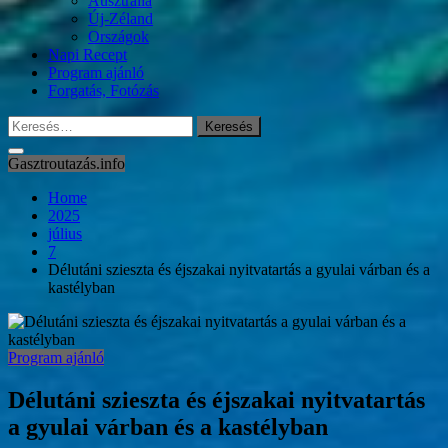
Ausztrália
Új-Zéland
Országok
Napi Recept
Program ajánló
Forgatás, Fotózás
Keresés:
Gasztroutazás.info
Home
2025
július
7
Délutáni szieszta és éjszakai nyitvatartás a gyulai várban és a
kastélyban
Program ajánló
Délutáni szieszta és éjszakai nyitvatartás
a gyulai várban és a kastélyban