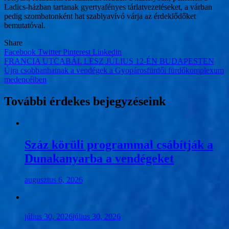
Ladics-házban tartanak gyertyafényes tárlatvezetéseket, a várban
pedig szombatonként hat szablyavívó várja az érdeklődőket
bemutatóval.
Share
Facebook
Twitter
Pinterest
Linkedin
Bejegyzés
FRANCIA UTCABÁL LESZ JÚLIUS 12-ÉN BUDAPESTEN
Újra csobbanhatnak a vendégek a Gyopárosfürdői fürdőkomplexum
navigáció
medencéiben
További érdekes bejegyzéseink
Száz körüli programmal csábítják a
Dunakanyarba a vendégeket
augusztus 6, 2026
július 30, 2026
július 30, 2026