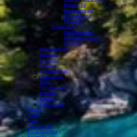
Bódeni- Tó
Bregenzerwald
Kleinwalsertal
Montafon
Burgerland
Dél-Burgerland
Közép-Burgerland
Fertő-Tó
Spanyolország
Szlovákia
Szlovénia
Románia
Lengyelország
Olaszország
Málta
Horvátország
Thaiföld
Tunézia
Törökország
Európa
Afrika
Ázsia
Dél-Amerika
Észak-Amerika