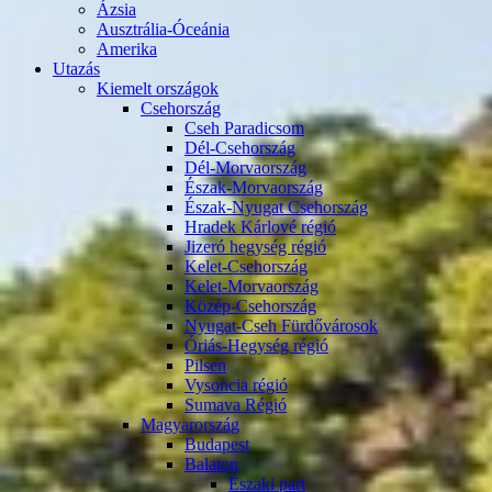
Ázsia
Ausztrália-Óceánia
Amerika
Utazás
Kiemelt országok
Csehország
Cseh Paradicsom
Dél-Csehország
Dél-Morvaország
Észak-Morvaország
Észak-Nyugat Csehország
Hradek Kárlové régió
Jizeró hegység régió
Kelet-Csehország
Kelet-Morvaország
Közép-Csehország
Nyugat-Cseh Fürdővárosok
Óriás-Hegység régió
Pilsen
Vysoncia régió
Sumava Régió
Magyarország
Budapest
Balaton
Északi part