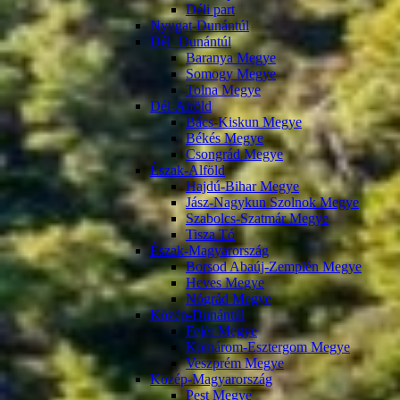
Déli part
Nyugat-Dunántúl
Dél -Dunántúl
Baranya Megye
Somogy Megye
Tolna Megye
Dél-Alföld
Bács-Kiskun Megye
Békés Megye
Csongrád Megye
Észak-Alföld
Hajdú-Bihar Megye
Jász-Nagykun Szolnok Megye
Szabolcs-Szatmár Megye
Tisza Tó
Észak-Magyarország
Borsod Abaúj-Zemplén Megye
Heves Megye
Nógrád Megye
Közép-Dunántúl
Fejér Megye
Komárom-Esztergom Megye
Veszprém Megye
Közép-Magyarország
Pest Megye