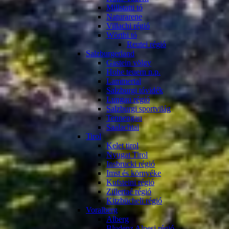
Millstatti tó
Naturarene
Villachi régió
Wörthi tó
Reutei régió
Salzburgerland
Gastein völgy
Hohe teuern n.p.
Lammertal
Salzburgi tóvidék
Lungau régió
Salzburgi sportvilág
Tennengau
Saalachtal
Tirol
Kelet tirol
Nyugat Tirol
Insbrucki régió
Imst és környéke
Kufsteini régió
Zillertaé régió
Kitzbücheli régió
Voralberg
Alberg
Bludenz Alpesi régió