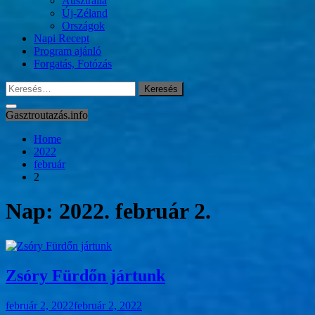
Ausztrália
Új-Zéland
Országok
Napi Recept
Program ajánló
Forgatás, Fotózás
Keresés:
Gasztroutazás.info
Home
2022
február
2
Nap:
2022. február 2.
Zsóry Fürdőn jártunk
február 2, 2022
február 2, 2022