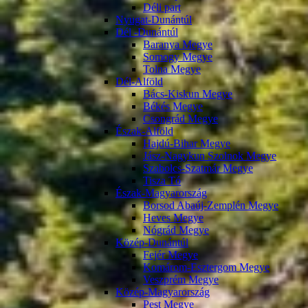
Déli part
Nyugat-Dunántúl
Dél -Dunántúl
Baranya Megye
Somogy Megye
Tolna Megye
Dél-Alföld
Bács-Kiskun Megye
Békés Megye
Csongrád Megye
Észak-Alföld
Hajdú-Bihar Megye
Jász-Nagykun Szolnok Megye
Szabolcs-Szatmár Megye
Tisza Tó
Észak-Magyarország
Borsod Abaúj-Zemplén Megye
Heves Megye
Nógrád Megye
Közép-Dunántúl
Fejér Megye
Komárom-Esztergom Megye
Veszprém Megye
Közép-Magyarország
Pest Megye