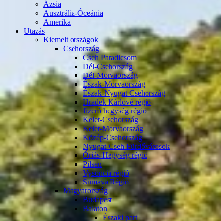
Ázsia
Ausztrália-Óceánia
Amerika
Utazás
Kiemelt országok
Csehország
Cseh Paradicsom
Dél-Csehország
Dél-Morvaország
Észak-Morvaország
Észak-Nyugat Csehország
Hradek Kárlové régió
Jizeró hegység régió
Kelet-Csehország
Kelet-Morvaország
Közép-Csehország
Nyugat-Cseh Fürdővárosok
Óriás-Hegység régió
Pilsen
Vysoncia régió
Sumava Régió
Magyarország
Budapest
Balaton
Északi part