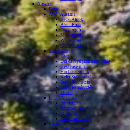
Ausztria
Bécs
Alsó -Ausztria
Bécsi Alpok
Bécsi Erdő
Duna régió
Mostviertel
Waldviertel
Weinviertel
Steiermark
Graz
Dél és Nyugat Steierország
Gesaeuse n.p
Hochsteiermark
Kelet Stájerország
Stájer Dachstein
Stájer termálvidék
Murtál
Felső- Ausztria
Innviertel
Központi régió
Mühlviertel
Salzkammergut
Karintia
Hohe Tauern