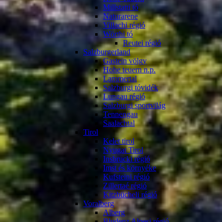
Millstatti tó
Naturarene
Villachi régió
Wörthi tó
Reutei régió
Salzburgerland
Gastein völgy
Hohe teuern n.p.
Lammertal
Salzburgi tóvidék
Lungau régió
Salzburgi sportvilág
Tennengau
Saalachtal
Tirol
Kelet tirol
Nyugat Tirol
Insbrucki régió
Imst és környéke
Kufsteini régió
Zillertaé régió
Kitzbücheli régió
Voralberg
Alberg
Bludenz Alpesi régió