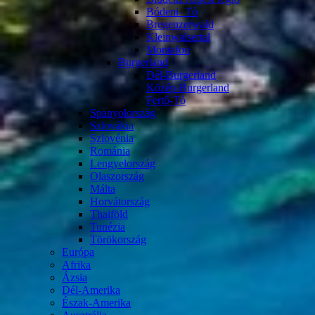
Bódeni- Tó
Bregenzerwald
Kleinwalsertal
Montafon
Burgerland
Dél-Burgerland
Közép-Burgerland
Fertő-Tó
Spanyolország
Szlovákia
Szlovénia
Románia
Lengyelország
Olaszország
Málta
Horvátország
Thaiföld
Tunézia
Törökország
Európa
Afrika
Ázsia
Dél-Amerika
Észak-Amerika