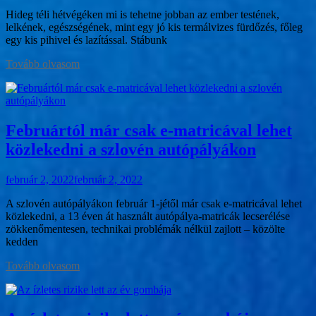
Hideg téli hétvégéken mi is tehetne jobban az ember testének,
lelkének, egészségének, mint egy jó kis termálvizes fürdőzés, főleg
egy kis pihivel és lazítással. Stábunk
Tovább olvasom
Februártól már csak e-matricával lehet
közlekedni a szlovén autópályákon
február 2, 2022
február 2, 2022
A szlovén autópályákon február 1-jétől már csak e-matricával lehet
közlekedni, a 13 éven át használt autópálya-matricák lecserélése
zökkenőmentesen, technikai problémák nélkül zajlott – közölte
kedden
Tovább olvasom