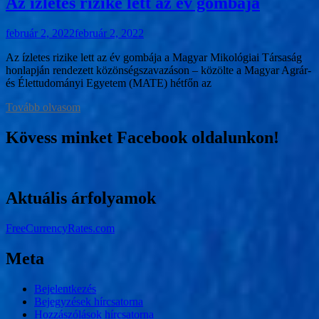
Az ízletes rizike lett az év gombája
február 2, 2022
február 2, 2022
Az ízletes rizike lett az év gombája a Magyar Mikológiai Társaság
honlapján rendezett közönségszavazáson – közölte a Magyar Agrár-
és Élettudományi Egyetem (MATE) hétfőn az
Tovább olvasom
Kövess minket Facebook oldalunkon!
Aktuális árfolyamok
FreeCurrencyRates.com
Meta
Bejelentkezés
Bejegyzések hírcsatorna
Hozzászólások hírcsatorna