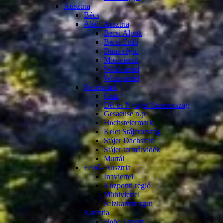
Ausztria
Bécs
Alsó -Ausztria
Bécsi Alpok
Bécsi Erdő
Duna régió
Mostviertel
Waldviertel
Weinviertel
Steiermark
Graz
Dél és Nyugat Steierország
Gesaeuse n.p
Hochsteiermark
Kelet Stájerország
Stájer Dachstein
Stájer termálvidék
Murtál
Felső- Ausztria
Innviertel
Központi régió
Mühlviertel
Salzkammergut
Karintia
Hohe Tauern