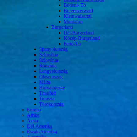
Bódeni- Tó
Bregenzerwald
Kleinwalsertal
Montafon
Burgerland
Dél-Burgerland
Közép-Burgerland
Fertő-Tó
Spanyolország
Szlovákia
Szlovénia
Románia
Lengyelország
Olaszország
Málta
Horvátország
Thaiföld
Tunézia
Törökország
Európa
Afrika
Ázsia
Dél-Amerika
Észak-Amerika