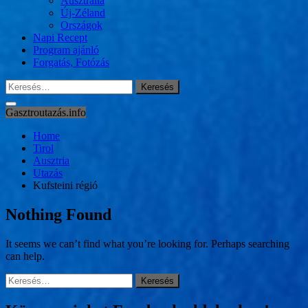
Ausztrália
Új-Zéland
Országok
Napi Recept
Program ajánló
Forgatás, Fotózás
Keresés:
Gasztroutazás.info
Home
Tirol
Ausztria
Utazás
Kufsteini régió
Nothing Found
It seems we can’t find what you’re looking for. Perhaps searching
can help.
Keresés: