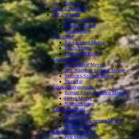
Déli part
Nyugat-Dunántúl
Dél -Dunántúl
Baranya Megye
Somogy Megye
Tolna Megye
Dél-Alföld
Bács-Kiskun Megye
Békés Megye
Csongrád Megye
Észak-Alföld
Hajdú-Bihar Megye
Jász-Nagykun Szolnok Megye
Szabolcs-Szatmár Megye
Tisza Tó
Észak-Magyarország
Borsod Abaúj-Zemplén Megye
Heves Megye
Nógrád Megye
Közép-Dunántúl
Fejér Megye
Komárom-Esztergom Megye
Veszprém Megye
Közép-Magyarország
Pest Megye