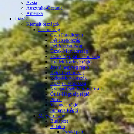
Ázsia
Ausztrália-Óceánia
Amerika
Utazás
Kiemelt országok
Csehország
Cseh Paradicsom
Dél-Csehország
Dél-Morvaország
Észak-Morvaország
Észak-Nyugat Csehország
Hradek Kárlové régió
Jizeró hegység régió
Kelet-Csehország
Kelet-Morvaország
Közép-Csehország
Nyugat-Cseh Fürdővárosok
Óriás-Hegység régió
Pilsen
Vysoncia régió
Sumava Régió
Magyarország
Budapest
Balaton
Északi part