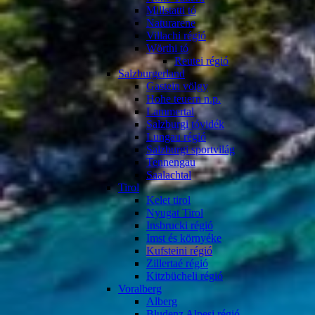
Millstatti tó
Naturarene
Villachi régió
Wörthi tó
Reutei régió
Salzburgerland
Gastein völgy
Hohe teuern n.p.
Lammertal
Salzburgi tóvidék
Lungau régió
Salzburgi sportvilág
Tennengau
Saalachtal
Tirol
Kelet tirol
Nyugat Tirol
Insbrucki régió
Imst és környéke
Kufsteini régió
Zillertaé régió
Kitzbücheli régió
Voralberg
Alberg
Bludenz Alpesi régió