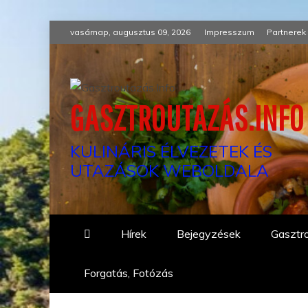
Skip
vasárnap, augusztus 09, 2026
Impresszum
Partnerek
to
content
GASZTROUTAZÁS.INFO
KULINÁRIS ÉLVEZETEK ÉS
UTAZÁSOK WEBOLDALA
Hírek
Bejegyzések
Gasztro
Forgatás, Fotózás