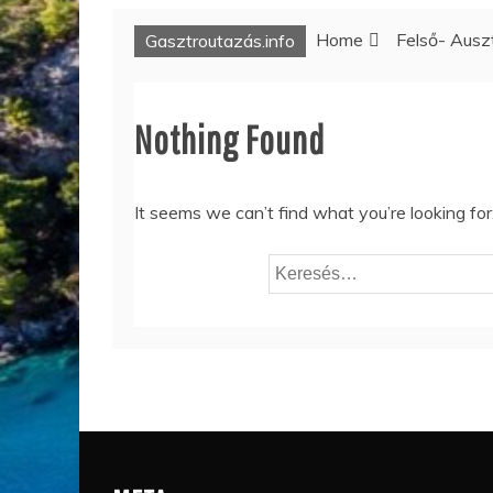
Home
Felső- Auszt
Gasztroutazás.info
Nothing Found
It seems we can’t find what you’re looking fo
Keresés: