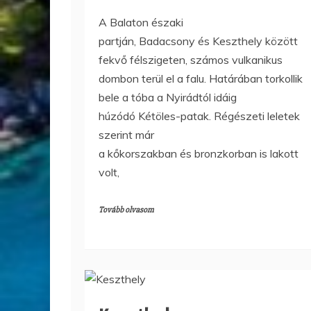
A Balaton északi
partján, Badacsony és Keszthely között
fekvő félszigeten, számos vulkanikus
dombon terül el a falu. Határában torkollik
bele a tóba a Nyirádtól idáig
húzódó Kétöles-patak. Régészeti leletek
szerint már
a kőkorszakban és bronzkorban is lakott
volt,
Tovább olvasom