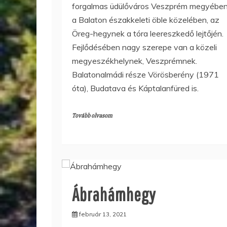
forgalmas üdülőváros Veszprém megyében
a Balaton északkeleti öble közelében, az
Öreg-hegynek a tóra leereszkedő lejtőjén.
Fejlődésében nagy szerepe van a közeli
megyeszékhelynek, Veszprémnek.
Balatonalmádi része Vörösberény (1971
óta), Budatava és Káptalanfüred is.
Tovább olvasom
Ábrahámhegy
február 13, 2021