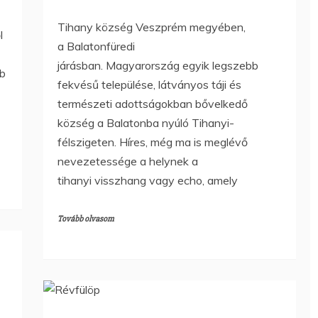
Tihany község Veszprém megyében,
l
a Balatonfüredi
járásban. Magyarország egyik legszebb
bb
fekvésű települése, látványos táji és
természeti adottságokban bővelkedő
község a Balatonba nyúló Tihanyi-
félszigeten. Híres, még ma is meglévő
nevezetessége a helynek a
tihanyi visszhang vagy echo, amely
Tovább olvasom