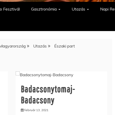
o Fesztivál
Gasztronómia
Utazás
Napi Re
Magyarország
Utazás
Északi part
Badacsonytomaj-
Badacsony
február 13, 2021