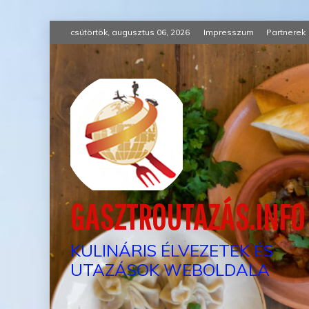
Skip
csütörtök, augusztus 06, 2026
Impresszum
Partnerek
to
content
GASZTROUTAZÁS.INFO
KULINÁRIS ÉLVEZETEK ÉS
UTAZÁSOK WEBOLDALA