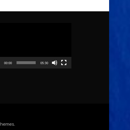
ólejátszó
00:00
05:30
Themes
.