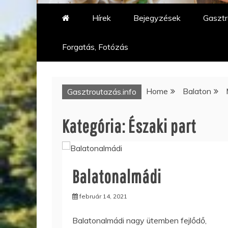
Hírek
Bejegyzések
Gasztr
Forgatás, Fotózás
Home
Balaton
Gasztroutazás.info
Kategória:
Északi part
Balatonalmádi
február 14, 2021
Balatonalmádi nagy ütemben fejlődő,