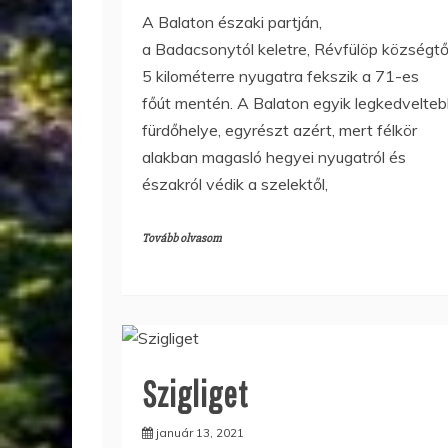
A Balaton északi partján,
a Badacsonytól keletre, Révfülöp községtő
5 kilométerre nyugatra fekszik a 71-es
főút mentén. A Balaton egyik legkedvelte
fürdőhelye, egyrészt azért, mert félkör
alakban magasló hegyei nyugatról és
északról védik a szelektől,
Tovább olvasom
Szigliget
január 13, 2021