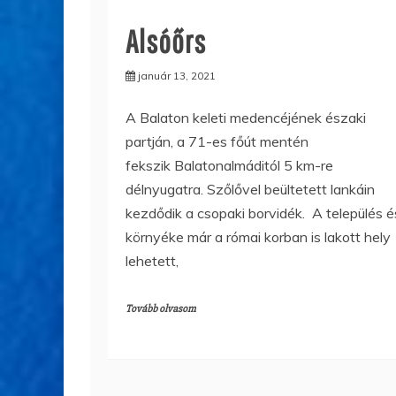
Alsóőrs
január 13, 2021
A Balaton keleti medencéjének északi
partján, a 71-es főút mentén
fekszik Balatonalmáditól 5 km-re
délnyugatra. Szőlővel beültetett lankáin
kezdődik a csopaki borvidék. A település é
környéke már a római korban is lakott hely
lehetett,
Tovább olvasom