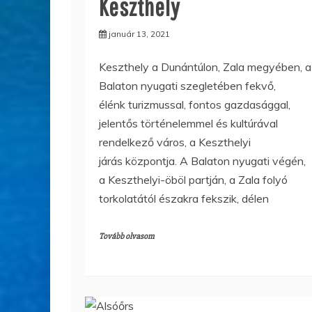
Keszthely
január 13, 2021
Keszthely a Dunántúlon, Zala megyében, a
Balaton nyugati szegletében fekvő,
élénk turizmussal, fontos gazdasággal,
jelentős történelemmel és kultúrával
rendelkező város, a Keszthelyi
járás központja. A Balaton nyugati végén,
a Keszthelyi-öböl partján, a Zala folyó
torkolatától északra fekszik, délen
Tovább olvasom