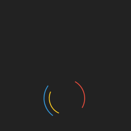
Gasztro Farsang Balatonlellén
január 12, 2024
Különleges „Gasztro Farsangra” várják az
érdeklődőket a remélhetőleg akkor sportolásra
alkalmas Balaton partjára Balatonlellén a
Rendezvényparkba február 3.-án szombaton! A
Balatonlellei és Balatonboglári vendéglátósok és
Tovább olvasom