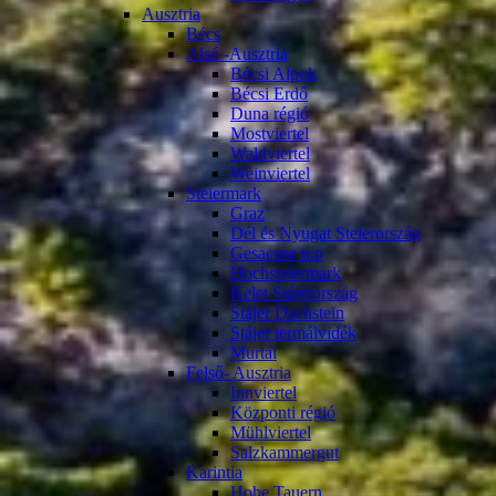
Ausztria
Bécs
Alsó -Ausztria
Bécsi Alpok
Bécsi Erdő
Duna régió
Mostviertel
Waldviertel
Weinviertel
Steiermark
Graz
Dél és Nyugat Steierország
Gesaeuse n.p
Hochsteiermark
Kelet Stájerország
Stájer Dachstein
Stájer termálvidék
Murtál
Felső- Ausztria
Innviertel
Központi régió
Mühlviertel
Salzkammergut
Karintia
Hohe Tauern