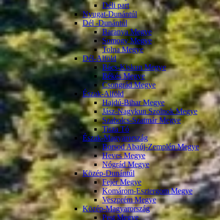
Déli part
Nyugat-Dunántúl
Dél -Dunántúl
Baranya Megye
Somogy Megye
Tolna Megye
Dél-Alföld
Bács-Kiskun Megye
Békés Megye
Csongrád Megye
Észak-Alföld
Hajdú-Bihar Megye
Jász-Nagykun Szolnok Megye
Szabolcs-Szatmár Megye
Tisza Tó
Észak-Magyarország
Borsod Abaúj-Zemplén Megye
Heves Megye
Nógrád Megye
Közép-Dunántúl
Fejér Megye
Komárom-Esztergom Megye
Veszprém Megye
Közép-Magyarország
Pest Megye