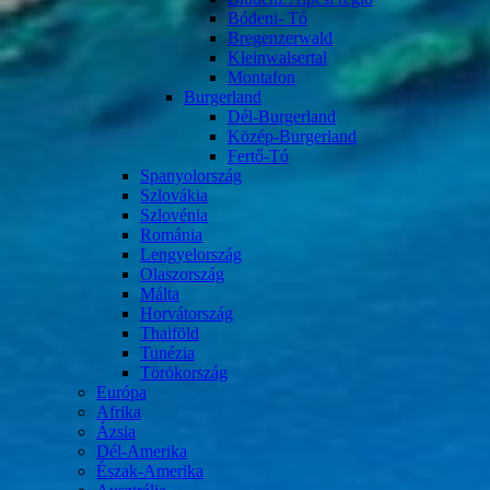
Bódeni- Tó
Bregenzerwald
Kleinwalsertal
Montafon
Burgerland
Dél-Burgerland
Közép-Burgerland
Fertő-Tó
Spanyolország
Szlovákia
Szlovénia
Románia
Lengyelország
Olaszország
Málta
Horvátország
Thaiföld
Tunézia
Törökország
Európa
Afrika
Ázsia
Dél-Amerika
Észak-Amerika