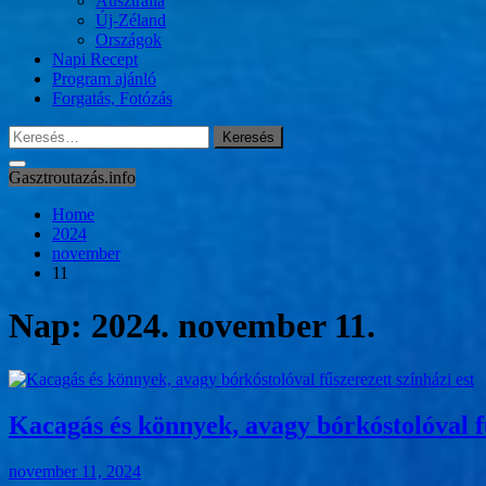
Ausztrália
Új-Zéland
Országok
Napi Recept
Program ajánló
Forgatás, Fotózás
Keresés:
Gasztroutazás.info
Home
2024
november
11
Nap:
2024. november 11.
Kacagás és könnyek, avagy bórkóstolóval fű
november 11, 2024