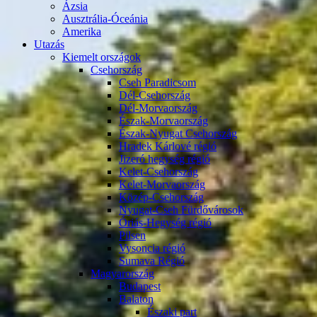
Ázsia
Ausztrália-Óceánia
Amerika
Utazás
Kiemelt országok
Csehország
Cseh Paradicsom
Dél-Csehország
Dél-Morvaország
Észak-Morvaország
Észak-Nyugat Csehország
Hradek Kárlové régió
Jizeró hegység régió
Kelet-Csehország
Kelet-Morvaország
Közép-Csehország
Nyugat-Cseh Fürdővárosok
Óriás-Hegység régió
Pilsen
Vysoncia régió
Sumava Régió
Magyarország
Budapest
Balaton
Északi part