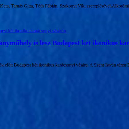
ata, Tamás Gitta, Tóth Fábián, Szakonyi Viki szereplésével.Alkotóműhe
ványműhely is lesz Budapest két ikonikus ka
ók előtt Budapest két ikonikus karácsonyi vására. A Szent István tére