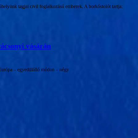
lyünk tagjai civil foglalkozású emberek. A borkóstolót tartja:
rácsonyi vásárán
n Európa – egyedülálló módon – négy