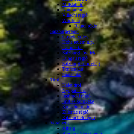
Millstatti tó
Naturarene
Villachi régió
Wörthi tó
Reutei régió
Salzburgerland
Gastein völgy
Hohe teuern n.p.
Lammertal
Salzburgi tóvidék
Lungau régió
Salzburgi sportvilág
Tennengau
Saalachtal
Tirol
Kelet tirol
Nyugat Tirol
Insbrucki régió
Imst és környéke
Kufsteini régió
Zillertaé régió
Kitzbücheli régió
Voralberg
Alberg
Bludenz Alpesi régió