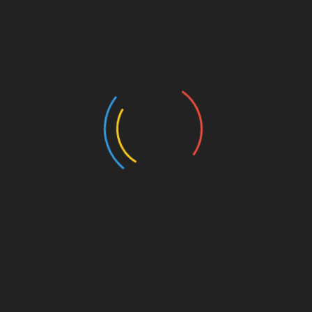
KÖVESS MINKET FACEBOOK OLDALUNKON!
AKTUÁLIS ÁRFOLYAMOK
FreeCurrencyRates.com