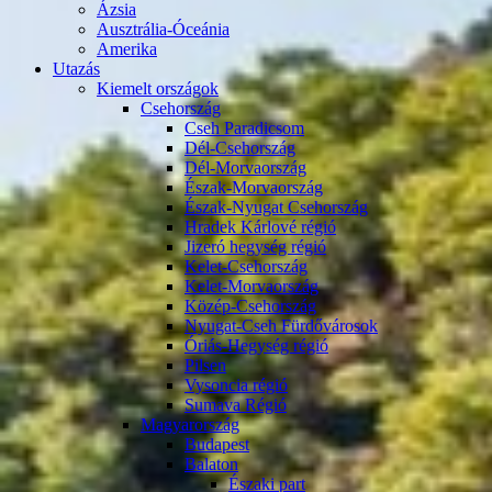
Ázsia
Ausztrália-Óceánia
Amerika
Utazás
Kiemelt országok
Csehország
Cseh Paradicsom
Dél-Csehország
Dél-Morvaország
Észak-Morvaország
Észak-Nyugat Csehország
Hradek Kárlové régió
Jizeró hegység régió
Kelet-Csehország
Kelet-Morvaország
Közép-Csehország
Nyugat-Cseh Fürdővárosok
Óriás-Hegység régió
Pilsen
Vysoncia régió
Sumava Régió
Magyarország
Budapest
Balaton
Északi part