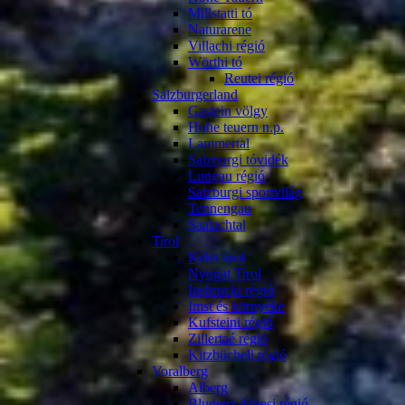
Millstatti tó
Naturarene
Villachi régió
Wörthi tó
Reutei régió
Salzburgerland
Gastein völgy
Hohe teuern n.p.
Lammertal
Salzburgi tóvidék
Lungau régió
Salzburgi sportvilág
Tennengau
Saalachtal
Tirol
Kelet tirol
Nyugat Tirol
Insbrucki régió
Imst és környéke
Kufsteini régió
Zillertaé régió
Kitzbücheli régió
Voralberg
Alberg
Bludenz Alpesi régió