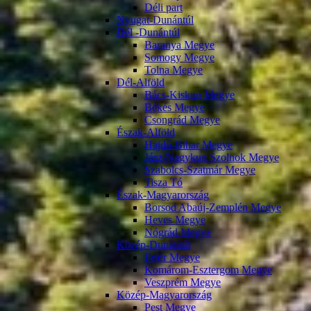
Déli part
Nyugat-Dunántúl
Dél -Dunántúl
Baranya Megye
Somogy Megye
Tolna Megye
Dél-Alföld
Bács-Kiskun Megye
Békés Megye
Csongrád Megye
Észak-Alföld
Hajdú-Bihar Megye
Jász-Nagykun Szolnok Megye
Szabolcs-Szatmár Megye
Tisza Tó
Észak-Magyarország
Borsod Abaúj-Zemplén Megye
Heves Megye
Nógrád Megye
Közép-Dunántúl
Fejér Megye
Komárom-Esztergom Megye
Veszprém Megye
Közép-Magyarország
Pest Megye