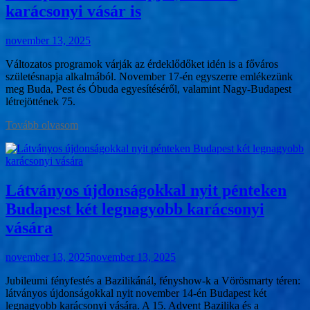
karácsonyi vásár is
november 13, 2025
Változatos programok várják az érdeklődőket idén is a főváros
születésnapja alkalmából. November 17-én egyszerre emlékezünk
meg Buda, Pest és Óbuda egyesítéséről, valamint Nagy-Budapest
létrejöttének 75.
Tovább olvasom
Látványos újdonságokkal nyit pénteken
Budapest két legnagyobb karácsonyi
vására
november 13, 2025
november 13, 2025
Jubileumi fényfestés a Bazilikánál, fényshow-k a Vörösmarty téren:
látványos újdonságokkal nyit november 14-én Budapest két
legnagyobb karácsonyi vására. A 15. Advent Bazilika és a