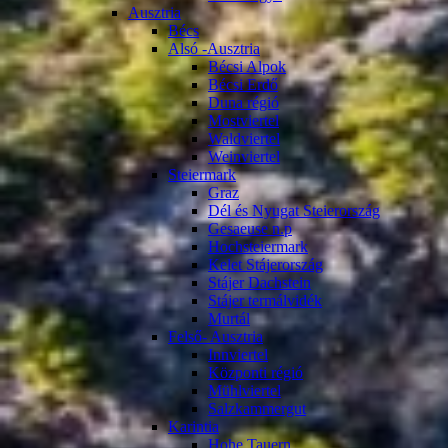
Ausztria
Bécs
Alsó -Ausztria
Bécsi Alpok
Bécsi Erdő
Duna régió
Mostviertel
Waldviertel
Weinviertel
Steiermark
Graz
Dél és Nyugat Steierország
Gesaeuse n.p
Hochsteiermark
Kelet Stájerország
Stájer Dachstein
Stájer termálvidék
Murtál
Felső- Ausztria
Innviertel
Központi régió
Mühlviertel
Salzkammergut
Karintia
Hohe Tauern