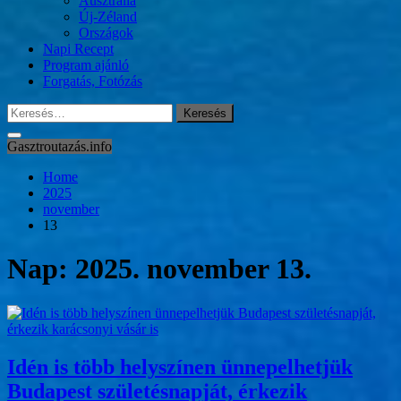
Ausztrália
Új-Zéland
Országok
Napi Recept
Program ajánló
Forgatás, Fotózás
Keresés:
Gasztroutazás.info
Home
2025
november
13
Nap:
2025. november 13.
Idén is több helyszínen ünnepelhetjük
Budapest születésnapját, érkezik