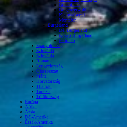
Bódeni- Tó
Bregenzerwald
Kleinwalsertal
Montafon
Burgerland
Dél-Burgerland
Közép-Burgerland
Fertő-Tó
Spanyolország
Szlovákia
Szlovénia
Románia
Lengyelország
Olaszország
Málta
Horvátország
Thaiföld
Tunézia
Törökország
Európa
Afrika
Ázsia
Dél-Amerika
Észak-Amerika