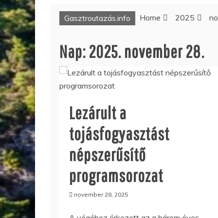
Home
2025
no
Gasztroutazás.info
Nap:
2025. november 28.
Lezárult a
tojásfogyasztást
népszerűsítő
programsorozat
november 28, 2025
A végéhez érkezett az a három éves