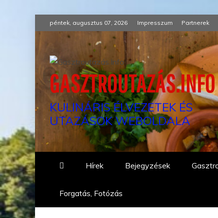
Skip
péntek, augusztus 07, 2026
Impresszum
Partnerek
to
content
GASZTROUTAZÁS.INFO
KULINÁRIS ÉLVEZETEK ÉS
UTAZÁSOK WEBOLDALA
Hírek
Bejegyzések
Gasztro
Forgatás, Fotózás