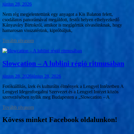
június 28, 2026
Nem rég megjelentettünk egy anyagot a Kis Balaton felett,
csodálatos panorámával megáldott, festői helyen elhelyezkedő
Kányaváry Birtokról, amikor is megígértük olvasóinknak, hogy
hamarosan visszatérünk, kipróbáljuk,
Tovább olvasom
Slowcation – A lublini régió ritmusában
június 28, 2026
június 28, 2026
Fotókiállítás, ízek és kulturális élmények a Lengyel Intézetben A
Lengyel Idegenforgalmi Szervezet és a Lengyel Intézet közös
szervezésében nyílik meg Budapesten a „Slowcation – A
Tovább olvasom
Kövess minket Facebook oldalunkon!