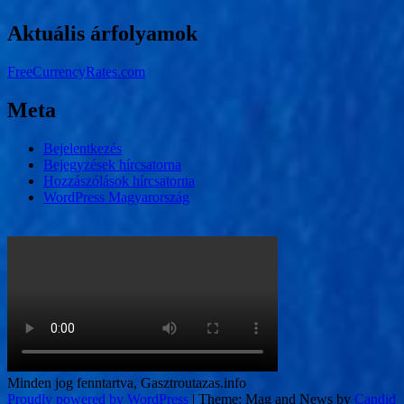
Aktuális árfolyamok
FreeCurrencyRates.com
Meta
Bejelentkezés
Bejegyzések hírcsatorna
Hozzászólások hírcsatorna
WordPress Magyarország
Minden jog fenntartva, Gasztroutazas.info
Proudly powered by WordPress
|
Theme: Mag and News by
Candid