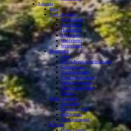
Ausztria
Bécs
Alsó -Ausztria
Bécsi Alpok
Bécsi Erdő
Duna régió
Mostviertel
Waldviertel
Weinviertel
Steiermark
Graz
Dél és Nyugat Steierország
Gesaeuse n.p
Hochsteiermark
Kelet Stájerország
Stájer Dachstein
Stájer termálvidék
Murtál
Felső- Ausztria
Innviertel
Központi régió
Mühlviertel
Salzkammergut
Karintia
Hohe Tauern