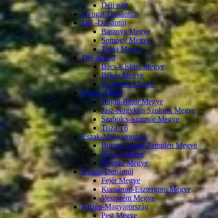
Déli part
Nyugat-Dunántúl
Dél -Dunántúl
Baranya Megye
Somogy Megye
Tolna Megye
Dél-Alföld
Bács-Kiskun Megye
Békés Megye
Csongrád Megye
Észak-Alföld
Hajdú-Bihar Megye
Jász-Nagykun Szolnok Megye
Szabolcs-Szatmár Megye
Tisza Tó
Észak-Magyarország
Borsod Abaúj-Zemplén Megye
Heves Megye
Nógrád Megye
Közép-Dunántúl
Fejér Megye
Komárom-Esztergom Megye
Veszprém Megye
Közép-Magyarország
Pest Megye