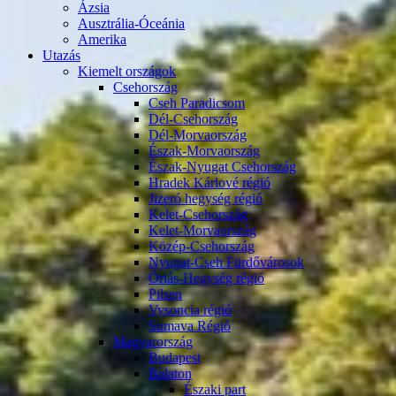
Ázsia
Ausztrália-Óceánia
Amerika
Utazás
Kiemelt országok
Csehország
Cseh Paradicsom
Dél-Csehország
Dél-Morvaország
Észak-Morvaország
Észak-Nyugat Csehország
Hradek Kárlové régió
Jizeró hegység régió
Kelet-Csehország
Kelet-Morvaország
Közép-Csehország
Nyugat-Cseh Fürdővárosok
Óriás-Hegység régió
Pilsen
Vysoncia régió
Sumava Régió
Magyarország
Budapest
Balaton
Északi part