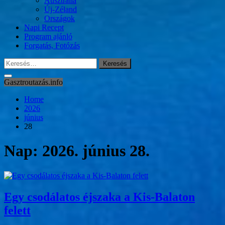
Ausztrália
Új-Zéland
Országok
Napi Recept
Program ajánló
Forgatás, Fotózás
Keresés:
Gasztroutazás.info
Home
2026
június
28
Nap:
2026. június 28.
Egy csodálatos éjszaka a Kis-Balaton
felett