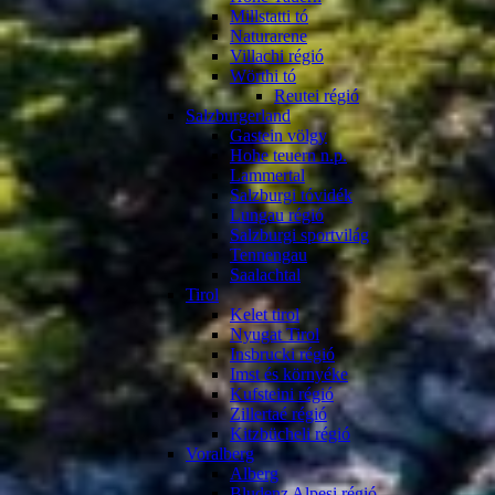
Millstatti tó
Naturarene
Villachi régió
Wörthi tó
Reutei régió
Salzburgerland
Gastein völgy
Hohe teuern n.p.
Lammertal
Salzburgi tóvidék
Lungau régió
Salzburgi sportvilág
Tennengau
Saalachtal
Tirol
Kelet tirol
Nyugat Tirol
Insbrucki régió
Imst és környéke
Kufsteini régió
Zillertaé régió
Kitzbücheli régió
Voralberg
Alberg
Bludenz Alpesi régió