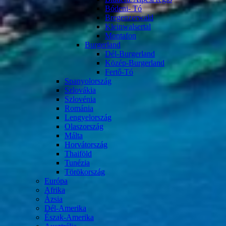
Bódeni- Tó
Bregenzerwald
Kleinwalsertal
Montafon
Burgerland
Dél-Burgerland
Közép-Burgerland
Fertő-Tó
Spanyolország
Szlovákia
Szlovénia
Románia
Lengyelország
Olaszország
Málta
Horvátország
Thaiföld
Tunézia
Törökország
Európa
Afrika
Ázsia
Dél-Amerika
Észak-Amerika