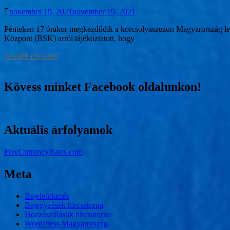
november 19, 2021
november 19, 2021
Pénteken 17 órakor megkezdődik a korcsolyaszezon Magyarország legné
Központ (BSK) arról tájékoztatott, hogy
Tovább olvasom
Kövess minket Facebook oldalunkon!
Aktuális árfolyamok
FreeCurrencyRates.com
Meta
Bejelentkezés
Bejegyzések hírcsatorna
Hozzászólások hírcsatorna
WordPress Magyarország