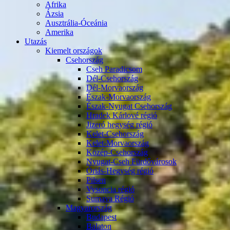
Afrika
Ázsia
Ausztrália-Óceánia
Amerika
Utazás
Kiemelt országok
Csehország
Cseh Paradicsom
Dél-Csehország
Dél-Morvaország
Észak-Morvaország
Észak-Nyugat Csehország
Hradek Kárlové régió
Jizeró hegység régió
Kelet-Csehország
Kelet-Morvaország
Közép-Csehország
Nyugat-Cseh Fürdővárosok
Óriás-Hegység régió
Pilsen
Vysoncia régió
Sumava Régió
Magyarország
Budapest
Balaton