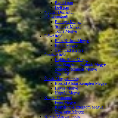
Északi part
Déli part
Nyugat-Dunántúl
Dél -Dunántúl
Baranya Megye
Somogy Megye
Tolna Megye
Dél-Alföld
Bács-Kiskun Megye
Békés Megye
Csongrád Megye
Észak-Alföld
Hajdú-Bihar Megye
Jász-Nagykun Szolnok Megye
Szabolcs-Szatmár Megye
Tisza Tó
Észak-Magyarország
Borsod Abaúj-Zemplén Megye
Heves Megye
Nógrád Megye
Közép-Dunántúl
Fejér Megye
Komárom-Esztergom Megye
Veszprém Megye
Közép-Magyarország