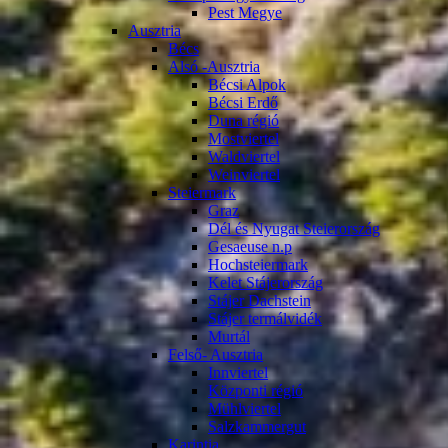
Pest Megye
Ausztria
Bécs
Alsó -Ausztria
Bécsi Alpok
Bécsi Erdő
Duna régió
Mostviertel
Waldviertel
Weinviertel
Steiermark
Graz
Dél és Nyugat Steierország
Gesaeuse n.p
Hochsteiermark
Kelet Stájerország
Stájer Dachstein
Stájer termálvidék
Murtál
Felső- Ausztria
Innviertel
Központi régió
Mühlviertel
Salzkammergut
Karintia