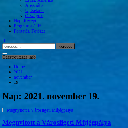
Észak-Amerika
Ausztrália
Új-Zéland
Országok
Napi Recept
Program ajánló
Forgatás, Fotózás
Keresés:
Gasztroutazás.info
Home
2021
november
19
Nap:
2021. november 19.
Megnyitott a Városligeti Műjégpálya