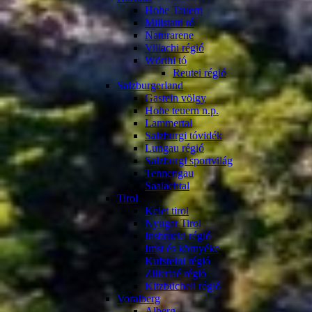
Hohe Tauern
Millstatti tó
Naturarene
Villachi régió
Wörthi tó
Reutei régió
Salzburgerland
Gastein völgy
Hohe teuern n.p.
Lammertal
Salzburgi tóvidék
Lungau régió
Salzburgi sportvilág
Tennengau
Saalachtal
Tirol
Kelet tirol
Nyugat Tirol
Insbrucki régió
Imst és környéke
Kufsteini régió
Zillertaé régió
Kitzbücheli régió
Voralberg
Alberg