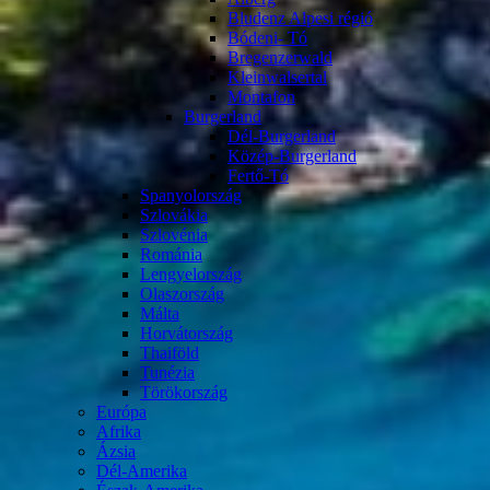
Bludenz Alpesi régió
Bódeni- Tó
Bregenzerwald
Kleinwalsertal
Montafon
Burgerland
Dél-Burgerland
Közép-Burgerland
Fertő-Tó
Spanyolország
Szlovákia
Szlovénia
Románia
Lengyelország
Olaszország
Málta
Horvátország
Thaiföld
Tunézia
Törökország
Európa
Afrika
Ázsia
Dél-Amerika