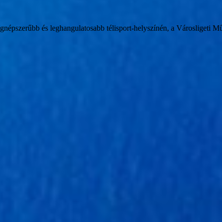
pszerűbb és leghangulatosabb télisport-helyszínén, a Városligeti Műj