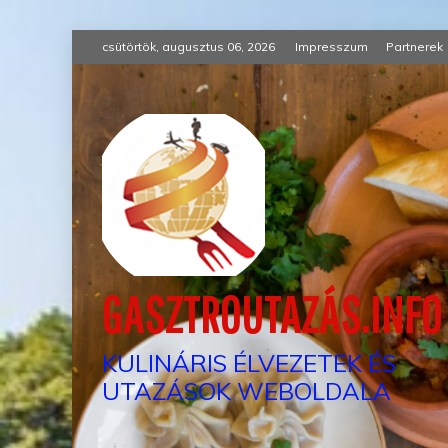
Skip
csütörtök, augusztus 06, 2026
Impresszum
Partnerek
to
content
GASZTROUTAZÁS.INFO
KULINÁRIS ÉLVEZETEK ÉS
UTAZÁSOK WEBOLDALA