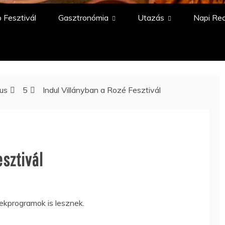
 Fesztivál
Gasztronómia
Utazás
Napi Re
ius
5
Indul Villányban a Rozé Fesztivál
esztivál
ekprogramok is lesznek.