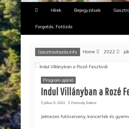
Hírek
Bejegyzések
Gasztro
Forgatás, Fotózás
Home
2022
júl
Gasztroutazás.info
Program ajánló
Indul Villányban a Rozé F
július 5, 2022
Zamody Gabor
Jelmezes futóverseny, koncertek és gyerm