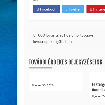
SHARE
Facebook
Twitter
Pintere
Bejegyzés
600 lovas áll rajhoz a hortobágyi
lovasnapokon júliusban
navigáció
TOVÁBBI ÉRDEKES BEJEGYZÉSEINK
Eszterg
július 30, 2026
ünnepli 
július 2