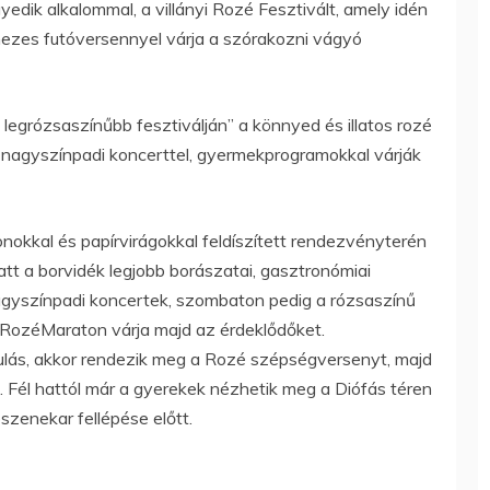
yedik alkalommal, a villányi Rozé Fesztivált, amely idén
mezes futóversennyel várja a szórakozni vágyó
 legrózsaszínűbb fesztiválján” a könnyed és illatos rozé
b nagyszínpadi koncerttel, gyermekprogramokkal várják
onokkal és papírvirágokkal feldíszített rendezvényterén
att a borvidék legjobb borászatai, gasztronómiai
nagyszínpadi koncertek, szombaton pedig a rózsaszínű
ó RozéMaraton várja majd az érdeklődőket.
ulás, akkor rendezik meg a Rozé szépségversenyt, majd
 Fél hattól már a gyerekek nézhetik meg a Diófás téren
ószenekar fellépése előtt.