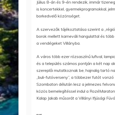
Július 8-án és 9-én rendezik, immár tizeneg
is koncertekkel, gyermekprogramokkal, jel
borkedvelő közönséget.
A szervezők tájékoztatása szerint a „régió
borok mellett karneváli hangulattal és töb
a vendégeket Villányba.
A város több ezer rózsaszínű lufival, lampi
és a település számos pontján a két nap al
szereplői mutatkoznak be, hajnalig tartó 
„buli-futóverseny”, a többezer futót vonz
Szombaton délután lesz a jelmezes felvon
közös bemelegítéssel indul a RozéMaraton.
Kalap Jakab műsorát a Villányi Ifjúsági Fúv