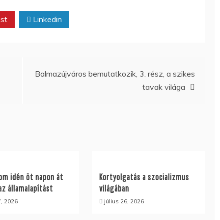
st
Linkedin
Balmazújváros bemutatkozik, 3. rész, a szikes
tavak világa
om idén öt napon át
Kortyolgatás a szocializmus
az államalapítást
világában
7, 2026
július 26, 2026