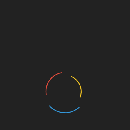
s gasztronómiát ismerhetik meg a vendégek, sőt, egy
ikus ételüket a Quiche lorraine-t, ami tulajdonképpen
feltéttel megpakolt, tejszínes tojással összesütött
ndi marharagut vásárolhattunk, melyet pirított cipóba
sárosok a téren. 17 órakor közösen meggyújtják az
 17.30-tól Cambrai testvérvárosuk bemutatása kerül
a faházak. Az ezüstvasárnap középpontjában a
özreműködésével a
Mesterségek Gyerekcipőben
című
eg a lurkók: bepillantást nyerhetnek a pék, a cukrász,
jába. 14 órától a Kertvárosi Óvoda „Téli varázslat”
on. Végül 16.30-kor a gyerekek nagy kedvence,