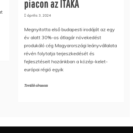
piacon az ITAKA
at
április 3, 2024
Megnyitotta első budapesti irodáját az egy
év alatt 30%-os átlagár növekedést
produkáló cég Magyarországi leányvállalata
révén folytatja terjeszkedését és
fejlesztéseit hazánkban a közép-kelet-
európai régió egyik
Tovább olvasom