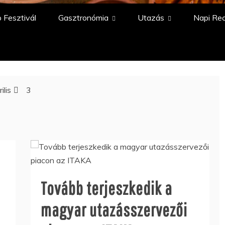
 Fesztivál
Gasztronómia
Utazás
Napi Re
ilis
3
Tovább terjeszkedik a
magyar utazásszervezői