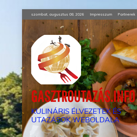
Skip
szombat, augusztus 08, 2026
Impresszum
Partnerek
to
content
GASZTROUTAZÁS.INFO
KULINÁRIS ÉLVEZETEK ÉS
UTAZÁSOK WEBOLDALA