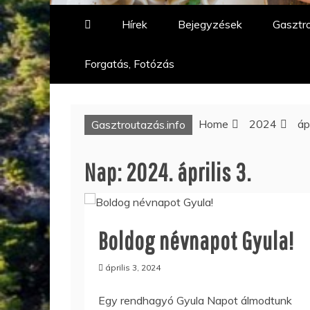
Hírek
Bejegyzések
Gasztro
Forgatás, Fotózás
Home
2024
ápr
Gasztroutazás.info
Nap:
2024. április 3.
Boldog névnapot Gyula!
április 3, 2024
Egy rendhagyó Gyula Napot álmodtunk