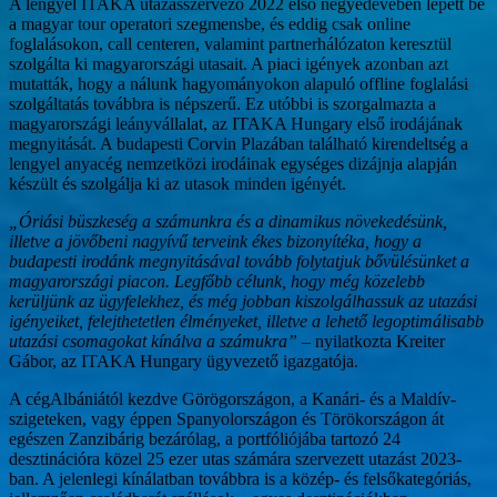
A lengyel ITAKA utazásszervező 2022 első negyedévében lépett be
a magyar tour operatori szegmensbe, és eddig csak online
foglalásokon, call centeren, valamint partnerhálózaton keresztül
szolgálta ki magyarországi utasait. A piaci igények azonban azt
mutatták, hogy a nálunk hagyományokon alapuló offline foglalási
szolgáltatás továbbra is népszerű. Ez utóbbi is szorgalmazta a
magyarországi leányvállalat, az ITAKA Hungary első irodájának
megnyitását. A budapesti Corvin Plazában található kirendeltség a
lengyel anyacég nemzetközi irodáinak egységes dizájnja alapján
készült és szolgálja ki az utasok minden igényét.
„Óriási büszkeség a számunkra és a dinamikus növekedésünk,
illetve a jövőbeni nagyívű terveink ékes bizonyítéka, hogy a
budapesti irodánk megnyitásával tovább folytatjuk bővülésünket a
magyarországi piacon. Legfőbb célunk, hogy még közelebb
kerüljünk az ügyfelekhez, és még jobban kiszolgálhassuk az utazási
igényeiket, felejthetetlen élményeket, illetve a lehető legoptimálisabb
utazási csomagokat kínálva a számukra”
– nyilatkozta Kreiter
Gábor, az ITAKA Hungary ügyvezető igazgatója.
A cégAlbániától kezdve Görögországon, a Kanári- és a Maldív-
szigeteken, vagy éppen Spanyolországon és Törökországon át
egészen Zanzibárig bezárólag, a portfóliójába tartozó 24
desztinációra közel 25 ezer utas számára szervezett utazást 2023-
ban. A jelenlegi kínálatban továbbra is a közép- és felsőkategóriás,