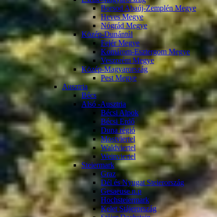
Borsod Abaúj-Zemplén Megye
Heves Megye
Nógrád Megye
Közép-Dunántúl
Fejér Megye
Komárom-Esztergom Megye
Veszprém Megye
Közép-Magyarország
Pest Megye
Ausztria
Bécs
Alsó -Ausztria
Bécsi Alpok
Bécsi Erdő
Duna régió
Mostviertel
Waldviertel
Weinviertel
Steiermark
Graz
Dél és Nyugat Steierország
Gesaeuse n.p
Hochsteiermark
Kelet Stájerország