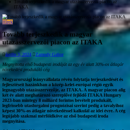
Tovább terjeszkedik a magyar utazásszervezői piacon az
ITAKA
Hírek
Tovább terjeszkedik a magyar
utazásszervezői piacon az ITAKA
április 3, 2024
Zamody Gabor
Megnyitotta első budapesti irodáját az egy év alatt 30%-os átlagár
növekedést produkáló cég
Magyarországi leányvállalata révén folytatja terjeszkedését és
fejlesztéseit hazánkban a közép-kelet-európai régió egyik
legnagyobb utazásszervezője, az ITAKA. A magyar piacon alig
két év alatt meghatározó szereplővé fejlődő ITAKA Hungary
2023-ban mintegy 8 milliárd forintos bevételt produkált,
legfrissebb utasforgalmi prognózisai szerint pedig a tavalyihoz
képest 30%-os átlagár növekedéssel kalkulál az idei évre. A cég
legújabb szakmai mérföldköve az első budapesti iroda
megnyitása.