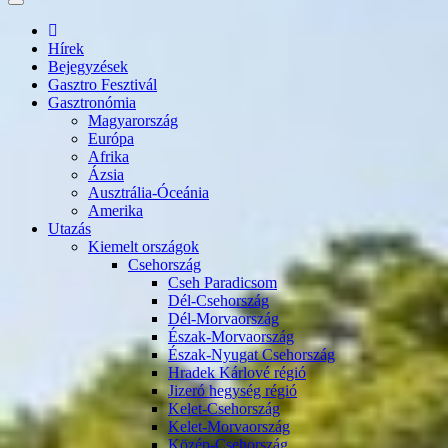
Hírek
Bejegyzések
Gasztro Fesztivál
Gasztronómia
Magyarország
Európa
Afrika
Ázsia
Ausztrália-Óceánia
Amerika
Utazás
Kiemelt országok
Csehország
Cseh Paradicsom
Dél-Csehország
Dél-Morvaország
Észak-Morvaország
Észak-Nyugat Csehország
Hradek Kárlové régió
Jizeró hegység régió
Kelet-Csehország
Kelet-Morvaország
Közép-Csehország