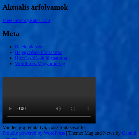
Aktuális árfolyamok
FreeCurrencyRates.com
Meta
Bejelentkezés
Bejegyzések hírcsatorna
Hozzászólások hírcsatorna
WordPress Magyarország
Minden jog fenntartva, Gasztroutazas.info
Proudly powered by WordPress
|
Theme: Mag and News by
Candid
Themes
.