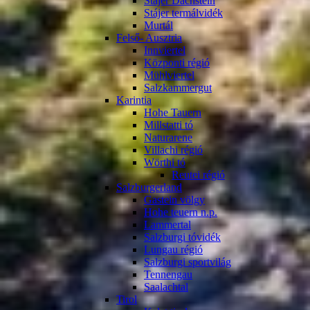
Stájer Dachstein
Stájer termálvidék
Murtál
Felső- Ausztria
Innviertel
Központi régió
Mühlviertel
Salzkammergut
Karintia
Hohe Tauern
Millstatti tó
Naturarene
Villachi régió
Wörthi tó
Reutei régió
Salzburgerland
Gastein völgy
Hohe teuern n.p.
Lammertal
Salzburgi tóvidék
Lungau régió
Salzburgi sportvilág
Tennengau
Saalachtal
Tirol