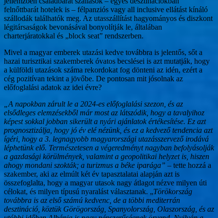
jellemzően családbarát szállások – egyes desztinációkban
felnőttbarát hotelek is – félpanziós vagy all inclusive ellátást kínáló
szállodák találhatók meg. Az utasszállítást hagyományos és diszkont
légitársaságok bevonásával bonyolítják le, általában
charterjáratokkal és „block seat” rendszerben.
Mivel a magyar emberek utazási kedve továbbra is jelentős, sőt a
hazai turisztikai szakemberek óvatos becslései is azt mutatják, hogy
a külföldi utazások száma rekordokat fog dönteni az idén, ezért a
cég pozitívan tekint a jövőbe. De pontosan mit jósolnak az
előfoglalási adatok az idei évre?
„A napokban zárult le a 2024-es előfoglalási szezon, és az
elsődleges elemzésekből már most az látszódik, hogy a tavalyihoz
képest sokkal jobban sikerült a nyári ajánlatok értékesítése. Ez azt
prognosztizálja, hogy jó év elé nézünk, és ez a kedvező tendencia azt
ígéri, hogy a 3. legnagyobb magyarországi utazásszervező irodává
léphetünk elő. Természetesen a végeredményt nagyban befolyásolják
a gazdasági körülmények, valamint a geopolitikai helyzet is, hiszen
ahogy mondani szokták; a turizmus a béke iparága”
– tette hozzá a
szakember, aki az elmúlt két év tapasztalatai alapján azt is
összefoglalta, hogy a magyar utasok nagy átlagot nézve milyen úti
célokat, és milyen típusú nyaralást választanak. „
Törökország
továbbra is az első számú kedvenc, de a többi mediterrán
desztináció, köztük Görögország, Spanyolország, Olaszország, és az
utóbbi időben Albánia is nagy népszerűségnek örvend. Nyilván a