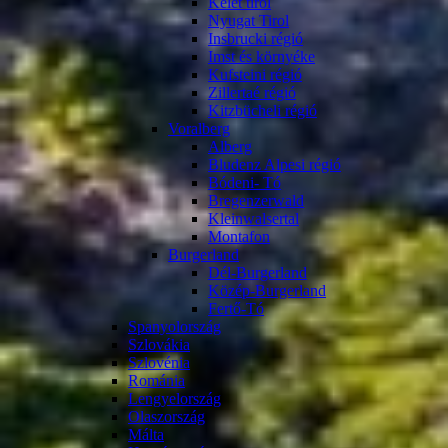
Kelet tirol
Nyugat Tirol
Insbrucki régió
Imst és környéke
Kufsteini régió
Zillertaé régió
Kitzbücheli régió
Voralberg
Alberg
Bludenz Alpesi régió
Bódeni- Tó
Bregenzerwald
Kleinwalsertal
Montafon
Burgerland
Dél-Burgerland
Közép-Burgerland
Fertő-Tó
Spanyolország
Szlovákia
Szlovénia
Románia
Lengyelország
Olaszország
Málta