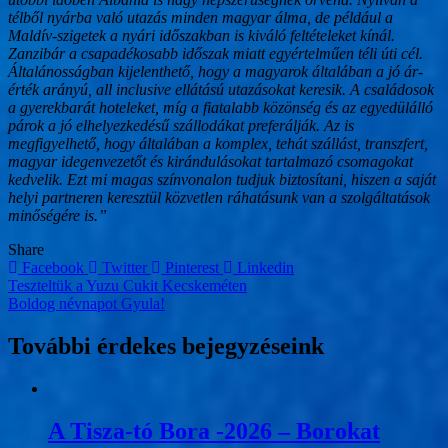
télből nyárba való utazás minden magyar álma, de például a
Maldív-szigetek a nyári időszakban is kiváló feltételeket kínál.
Zanzibár a csapadékosabb időszak miatt egyértelműen téli úti cél.
Általánosságban kijelenthető, hogy a magyarok általában a jó ár-
érték arányú, all inclusive ellátású utazásokat keresik. A családosok
a gyerekbarát hoteleket, míg a fiatalabb közönség és az egyedülálló
párok a jó elhelyezkedésű szállodákat preferálják. Az is
megfigyelhető, hogy általában a komplex, tehát szállást, transzfert,
magyar idegenvezetőt és kirándulásokat tartalmazó csomagokat
kedvelik. Ezt mi magas színvonalon tudjuk biztosítani, hiszen a saját
helyi partneren keresztül közvetlen ráhatásunk van a szolgáltatások
minőségére is.”
Share
Facebook
Twitter
Pinterest
Linkedin
Bejegyzés
Teszteltük a Yuzu Cukit Kecskeméten
Boldog névnapot Gyula!
navigáció
További érdekes bejegyzéseink
A Tisza-tó Bora -2026 – Borokat