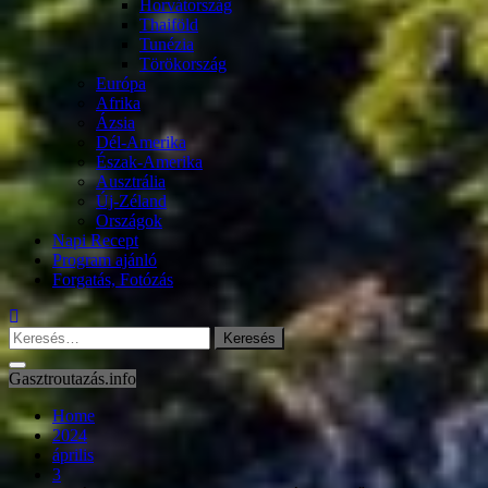
Horvátország
Thaiföld
Tunézia
Törökország
Európa
Afrika
Ázsia
Dél-Amerika
Észak-Amerika
Ausztrália
Új-Zéland
Országok
Napi Recept
Program ajánló
Forgatás, Fotózás
Keresés:
Gasztroutazás.info
Home
2024
április
3