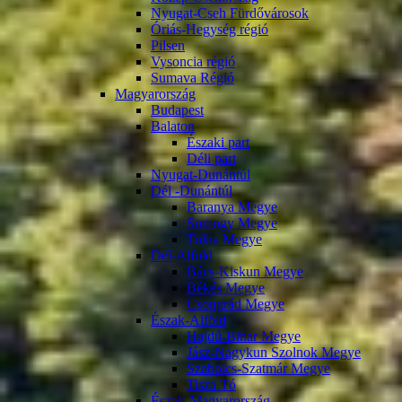
Nyugat-Cseh Fürdővárosok
Óriás-Hegység régió
Pilsen
Vysoncia régió
Sumava Régió
Magyarország
Budapest
Balaton
Északi part
Déli part
Nyugat-Dunántúl
Dél -Dunántúl
Baranya Megye
Somogy Megye
Tolna Megye
Dél-Alföld
Bács-Kiskun Megye
Békés Megye
Csongrád Megye
Észak-Alföld
Hajdú-Bihar Megye
Jász-Nagykun Szolnok Megye
Szabolcs-Szatmár Megye
Tisza Tó
Észak-Magyarország