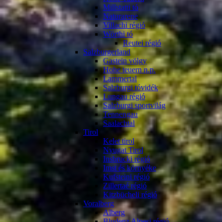
Millstatti tó
Naturarene
Villachi régió
Wörthi tó
Reutei régió
Salzburgerland
Gastein völgy
Hohe teuern n.p.
Lammertal
Salzburgi tóvidék
Lungau régió
Salzburgi sportvilág
Tennengau
Saalachtal
Tirol
Kelet tirol
Nyugat Tirol
Insbrucki régió
Imst és környéke
Kufsteini régió
Zillertaé régió
Kitzbücheli régió
Voralberg
Alberg
Bludenz Alpesi régió