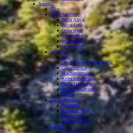
Ausztria
Bécs
Alsó -Ausztria
Bécsi Alpok
Bécsi Erdő
Duna régió
Mostviertel
Waldviertel
Weinviertel
Steiermark
Graz
Dél és Nyugat Steierország
Gesaeuse n.p
Hochsteiermark
Kelet Stájerország
Stájer Dachstein
Stájer termálvidék
Murtál
Felső- Ausztria
Innviertel
Központi régió
Mühlviertel
Salzkammergut
Karintia
Hohe Tauern