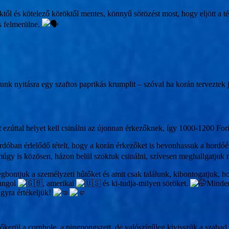
dőktől és kötelező köröktől mentes, könnyű sörözést most, hogy eljött a 
s felmerülne.
k nyitásra egy szaftos paprikás krumplit – szóval ha korán terveztek j
zúttal helyet kell csinálni az újonnan érkezőknek, így 1000-1200 Forin
rdóban érlelődő tételt, hogy a korán érkezőket is bevonhassuk a hordóé
úgy is közösen, házon belül szoktuk csinálni, szívesen meghallgatjuk 
gbontjuk a személyzeti hűtőket és amit csak találunk, kibontogatjuk,
 angol
, amerikai
és ki-tudja-milyen söröket.
Minden
agyra értékeljük!
lőkerül a cornhole, a pingpongszett, de valószínűleg kivisszük a szabad