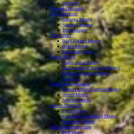
Déli part
Nyugat-Dunántúl
Dél -Dunántúl
Baranya Megye
Somogy Megye
Tolna Megye
Dél-Alföld
Bács-Kiskun Megye
Békés Megye
Csongrád Megye
Észak-Alföld
Hajdú-Bihar Megye
Jász-Nagykun Szolnok Megye
Szabolcs-Szatmár Megye
Tisza Tó
Észak-Magyarország
Borsod Abaúj-Zemplén Megye
Heves Megye
Nógrád Megye
Közép-Dunántúl
Fejér Megye
Komárom-Esztergom Megye
Veszprém Megye
Közép-Magyarország
Pest Megye