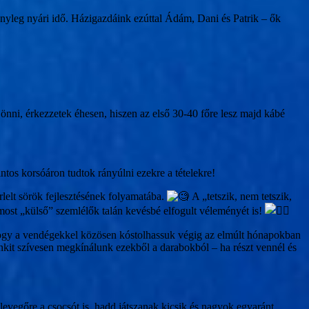
tényleg nyári idő. Házigazdáink ezúttal Ádám, Dani és Patrik – ők
önni, érkezzetek éhesen, hiszen az első 30-40 főre lesz majd kábé
tos korsóáron tudtok rányúlni ezekre a tételekre!
rlelt sörök fejlesztésének folyamatába.
A „tetszik, nem tetszik,
most „külső” szemlélők talán kevésbé elfogult véleményét is!
 hogy a vendégekkel közösen kóstolhassuk végig az elmúlt hónapokban
kit szívesen megkínálunk ezekből a darabokból – ha részt vennél és
 levegőre a csocsót is, hadd játszanak kicsik és nagyok egyaránt.