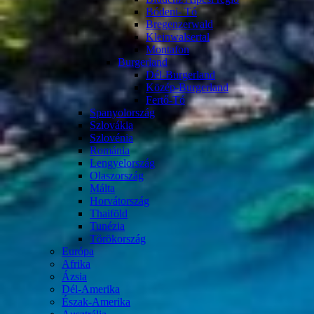
Bódeni- Tó
Bregenzerwald
Kleinwalsertal
Montafon
Burgerland
Dél-Burgerland
Közép-Burgerland
Fertő-Tó
Spanyolország
Szlovákia
Szlovénia
Románia
Lengyelország
Olaszország
Málta
Horvátország
Thaiföld
Tunézia
Törökország
Európa
Afrika
Ázsia
Dél-Amerika
Észak-Amerika