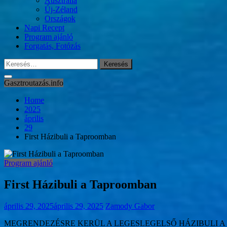
Ausztrália
Új-Zéland
Országok
Napi Recept
Program ajánló
Forgatás, Fotózás
Keresés:
Gasztroutazás.info
Home
2025
április
29
First Házibuli a Taproomban
Program ajánló
First Házibuli a Taproomban
április 29, 2025
április 29, 2025
Zamody Gabor
MEGRENDEZÉSRE KERÜL A LEGESLEGELSŐ HÁZIBULI 