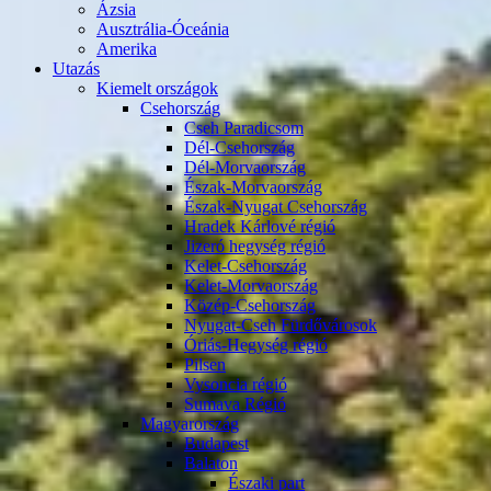
Ázsia
Ausztrália-Óceánia
Amerika
Utazás
Kiemelt országok
Csehország
Cseh Paradicsom
Dél-Csehország
Dél-Morvaország
Észak-Morvaország
Észak-Nyugat Csehország
Hradek Kárlové régió
Jizeró hegység régió
Kelet-Csehország
Kelet-Morvaország
Közép-Csehország
Nyugat-Cseh Fürdővárosok
Óriás-Hegység régió
Pilsen
Vysoncia régió
Sumava Régió
Magyarország
Budapest
Balaton
Északi part