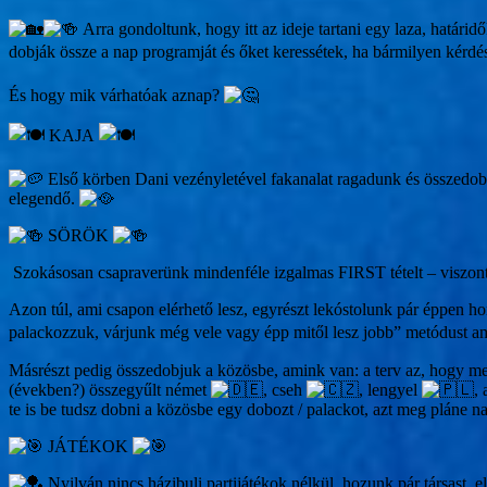
Arra gondoltunk, hogy itt az ideje tartani egy laza, határi
dobják össze a nap programját és őket keressétek, ha bármilyen kérdé
És hogy mik várhatóak aznap?
KAJA
Első körben Dani vezényletével fakanalat ragadunk és összedobun
elegendő.
SÖRÖK
Szokásosan csapraverünk mindenféle izgalmas FIRST tételt – viszont e
Azon túl, ami csapon elérhető lesz, egyrészt lekóstolunk pár éppen ho
palackozzuk, várjunk még vele vagy épp mitől lesz jobb” metódust am
Másrészt pedig összedobjuk a közösbe, amink van: a terv az, hogy me
(években?) összegyűlt német
, cseh
, lengyel
,
te is be tudsz dobni a közösbe egy dobozt / palackot, azt meg pláne n
JÁTÉKOK
Nyilván nincs házibuli partijátékok nélkül, hozunk pár társast, e