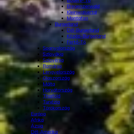
Bódeni- Tó
Bregenzerwald
Kleinwalsertal
Montafon
Burgerland
Dél-Burgerland
Közép-Burgerland
Fertő-Tó
Spanyolország
Szlovákia
Szlovénia
Románia
Lengyelország
Olaszország
Málta
Horvátország
Thaiföld
Tunézia
Törökország
Európa
Afrika
Ázsia
Dél-Amerika