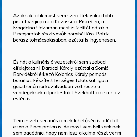
Azoknak, akik most sem szerettek volna több
pincét végigjárni, a Közösségi Pincében, a
Magdolna Udvarban most is ízelítőt adtak a
Pincejáratok résztvevők boraiból Kiss Patrik
borász tolmácsolásában, ezúttal is ingyenesen.
És hát a kulináris élvezetekről sem szabad
elfelejtkezni! Daróczi Károly ezúttal a Somlói
Borvidékről érkező Kolonics Károly pompás
boraihoz készített fenséges falatokat, igazi
gasztronómiai kavalkádban volt része a
vendégeknek a Ipartestület Székhátban ezen az
estén is.
Természetesen más remek lehetőség is adódott
ezen a Pincejáraton is, de most sem kell senkinek
sem aggódnia, hogy nem lesz alkalma részt venni