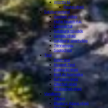
Wörthi tó
Reutei régió
Salzburgerland
Gastein völgy
Hohe teuern n.p.
Lammertal
Salzburgi tóvidék
Lungau régió
Salzburgi sportvilág
Tennengau
Saalachtal
Tirol
Kelet tirol
Nyugat Tirol
Insbrucki régió
Imst és környéke
Kufsteini régió
Zillertaé régió
Kitzbücheli régió
Voralberg
Alberg
Bludenz Alpesi régió