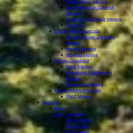
Hajdú-Bihar Megye
Jász-Nagykun Szolnok
Megye
Szabolcs-Szatmár Megye
Tisza Tó
Észak-Magyarország
Borsod Abaúj-Zemplén
Megye
Heves Megye
Nógrád Megye
Közép-Dunántúl
Fejér Megye
Komárom-Esztergom
Megye
Veszprém Megye
Közép-Magyarország
Pest Megye
Ausztria
Bécs
Alsó -Ausztria
Bécsi Alpok
Bécsi Erdő
Duna régió