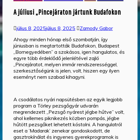
A júliusi „Pincejáraton jártunk Budafokon
július 8, 2025
július 8, 2025
Zamody Gabor
Ahogy minden hónap első szombatján, így
júniusban is megtartották Budafokon, Budapest
„Bornegyedében” a szokásos, igen hangulatos, és
egyre több érdeklődő jelenlétével zajló
„Pincejáratot, melyen immár rendszerességgel,
szerkesztőségünk is jelen, volt, hiszen egy ilyen
eseményt nem szabad kihagyni.
A csodálatos nyári napsütésben az egyik legjobb
program a Törley pezsgőgyár udvarán
megrendezett „Pezsgő nyárest jégbe hűtve” volt,
ahol kellemes piknikezés közben pompás, jégbe
hűtött pezsgőket lehetett kóstolni. A hangulatról
eset a ’Madarak’ zenekar gondoskodott, de
gasztrokínálat és ingyenes gyerekprogramok is