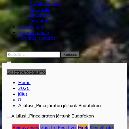
Észak-Amerika
Ausztrália
Új-Zéland
Országok
Napi Recept
Program ajánló
Forgatás, Fotózás
Keresés:
Gasztroutazás.info
Home
2025
július
8
A júliusi „Pincejáraton jártunk Budafokon
Bejegyzések
Gasztro Fesztivál
Hírek
Kiemelt cikk