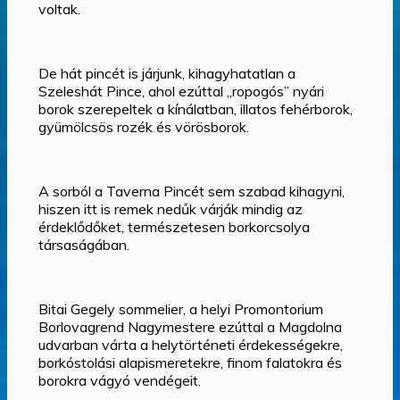
voltak.
De hát pincét is járjunk, kihagyhatatlan a
Szeleshát Pince, ahol ezúttal „ropogós” nyári
borok szerepeltek a kínálatban, illatos fehérborok,
gyümölcsös rozék és vörösborok.
A sorból a Taverna Pincét sem szabad kihagyni,
hiszen itt is remek nedűk várják mindig az
érdeklődőket, természetesen borkorcsolya
társaságában.
Bitai Gegely sommelier, a helyi Promontorium
Borlovagrend Nagymestere ezúttal a Magdolna
udvarban várta a helytörténeti érdekességekre,
borkóstolási alapismeretekre, finom falatokra és
borokra vágyó vendégeit.