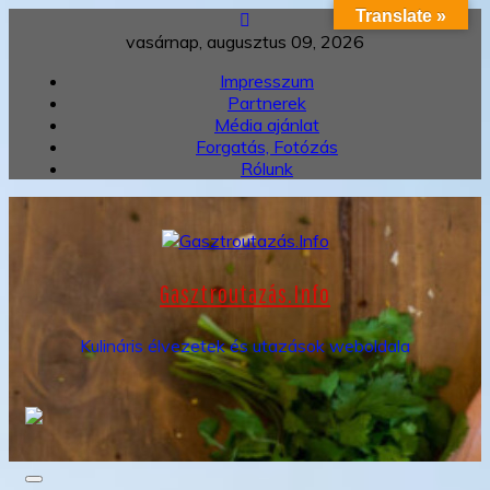
Translate »
Skip
to
vasárnap, augusztus 09, 2026
content
Impresszum
Partnerek
Média ajánlat
Forgatás, Fotózás
Rólunk
Gasztroutazás.Info
Kulináris élvezetek és utazások weboldala