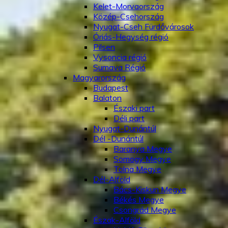
Kelet-Morvaország
Közép-Csehország
Nyugat-Cseh Fürdővárosok
Óriás-Hegység régió
Pilsen
Vysoncia régió
Sumava Régió
Magyarország
Budapest
Balaton
Északi part
Déli part
Nyugat-Dunántúl
Dél -Dunántúl
Baranya Megye
Somogy Megye
Tolna Megye
Dél-Alföld
Bács-Kiskun Megye
Békés Megye
Csongrád Megye
Észak-Alföld