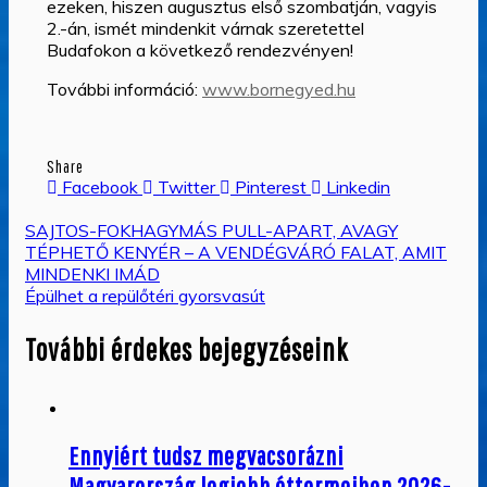
ezeken, hiszen augusztus első szombatján, vagyis
2.-án, ismét mindenkit várnak szeretettel
Budafokon a következő rendezvényen!
További információ:
www.bornegyed.hu
Share
Facebook
Twitter
Pinterest
Linkedin
Bejegyzés
SAJTOS-FOKHAGYMÁS PULL-APART, AVAGY
TÉPHETŐ KENYÉR – A VENDÉGVÁRÓ FALAT, AMIT
navigáció
MINDENKI IMÁD
Épülhet a repülőtéri gyorsvasút
További érdekes bejegyzéseink
Ennyiért tudsz megvacsorázni
Magyarország legjobb éttermeiben 2026-