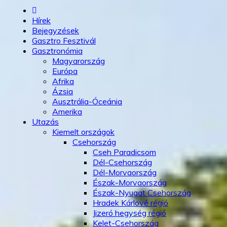
Hírek
Bejegyzések
Gasztro Fesztivál
Gasztronómia
Magyarország
Európa
Afrika
Ázsia
Ausztrália-Óceánia
Amerika
Utazás
Kiemelt országok
Csehország
Cseh Paradicsom
Dél-Csehország
Dél-Morvaország
Észak-Morvaország
Észak-Nyugat Csehország
Hradek Kárlové régió
Jizeró hegység régió
Kelet-Csehország