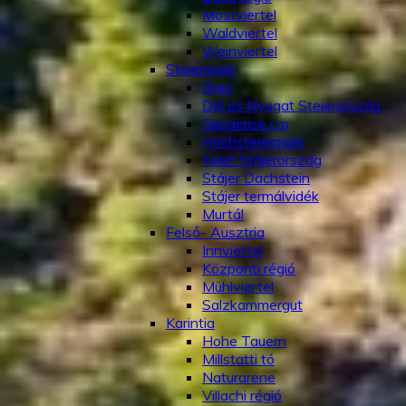
Mostviertel
Waldviertel
Weinviertel
Steiermark
Graz
Dél és Nyugat Steierország
Gesaeuse n.p
Hochsteiermark
Kelet Stájerország
Stájer Dachstein
Stájer termálvidék
Murtál
Felső- Ausztria
Innviertel
Központi régió
Mühlviertel
Salzkammergut
Karintia
Hohe Tauern
Millstatti tó
Naturarene
Villachi régió