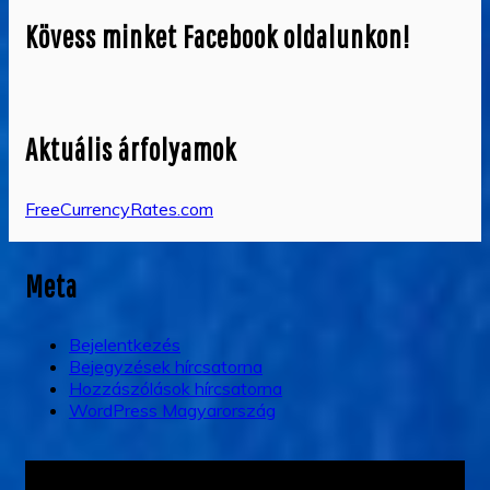
Kövess minket Facebook oldalunkon!
Aktuális árfolyamok
FreeCurrencyRates.com
Meta
Bejelentkezés
Bejegyzések hírcsatorna
Hozzászólások hírcsatorna
WordPress Magyarország
Videólejátszó