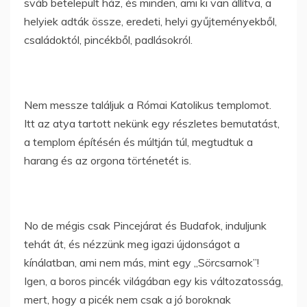
sváb betelepült ház, és minden, ami ki van állítva, a
helyiek adták össze, eredeti, helyi gyűjteményekből,
családoktól, pincékből, padlásokról.
Nem messze találjuk a Római Katolikus templomot.
Itt az atya tartott nekünk egy részletes bemutatást,
a templom építésén és múltján túl, megtudtuk a
harang és az orgona történetét is.
No de mégis csak Pincejárat és Budafok, induljunk
tehát át, és nézzünk meg igazi újdonságot a
kínálatban, ami nem más, mint egy „Sörcsarnok”!
Igen, a boros pincék világában egy kis változatosság,
mert, hogy a picék nem csak a jó boroknak