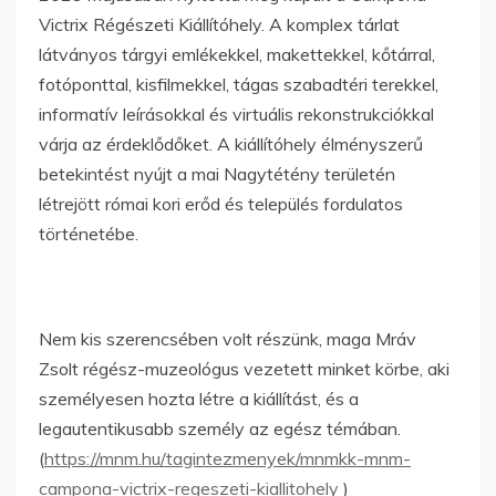
Victrix Régészeti Kiállítóhely. A komplex tárlat
látványos tárgyi emlékekkel, makettekkel, kőtárral,
fotóponttal, kisfilmekkel, tágas szabadtéri terekkel,
informatív leírásokkal és virtuális rekonstrukciókkal
várja az érdeklődőket. A kiállítóhely élményszerű
betekintést nyújt a mai Nagytétény területén
létrejött római kori erőd és település fordulatos
történetébe.
Nem kis szerencsében volt részünk, maga Mráv
Zsolt régész-muzeológus vezetett minket körbe, aki
személyesen hozta létre a kiállítást, és a
legautentikusabb személy az egész témában.
(
https://mnm.hu/tagintezmenyek/mnmkk-mnm-
campona-victrix-regeszeti-kiallitohely
)