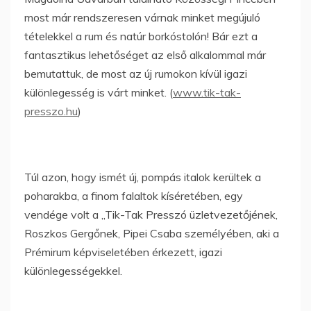
most már rendszeresen várnak minket megújuló
tételekkel a rum és natúr borkóstolón! Bár ezt a
fantasztikus lehetőséget az első alkalommal már
bemutattuk, de most az új rumokon kívül igazi
különlegesség is várt minket. (
www.tik-tak-
presszo.hu
)
Túl azon, hogy ismét új, pompás italok kerültek a
poharakba, a finom falaltok kíséretében, egy
vendége volt a „Tik-Tak Presszó üzletvezetőjének,
Roszkos Gergőnek, Pipei Csaba személyében, aki a
Prémirum képviseletében érkezett, igazi
különlegességekkel.