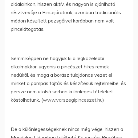
oldalainkon, hiszen aktív, és nagyon is ajánlható
résztvevője a Pincejáratnak, azonban tradicionális
módon készített pezsgőivel korábban nem volt
pincelátogatás.
Semmiképpen ne hagyjuk ki a legközelebbi
alkalmakkor, ugyanis a pincészet híres remek
nedűiről, és maga a borász tulajdonos vezet el
minket a pompás fajták és készítésük rejtelmeibe, és
persze nem utolsó sorban különleges tételeket
kóstolhatunk. (
www.varszegipinceszet.hu
)
De a különlegességeknek nincs még vége, hiszen a
Magdolna Udvarban található Közösségi Pincében