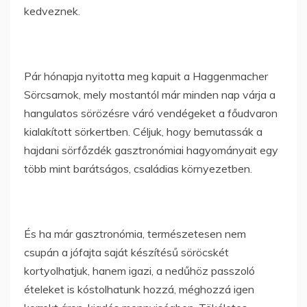
kedveznek.
Pár hónapja nyitotta meg kapuit a Haggenmacher
Sörcsarnok, mely mostantól már minden nap várja a
hangulatos sörözésre váró vendégeket a főudvaron
kialakított sörkertben. Céljuk, hogy bemutassák a
hajdani sörfőzdék gasztronómiai hagyományait egy
több mint barátságos, családias környezetben.
És ha már gasztronómia, természetesen nem
csupán a jófajta saját készítésű söröcskét
kortyolhatjuk, hanem igazi, a nedűhöz passzoló
ételeket is kóstolhatunk hozzá, méghozzá igen