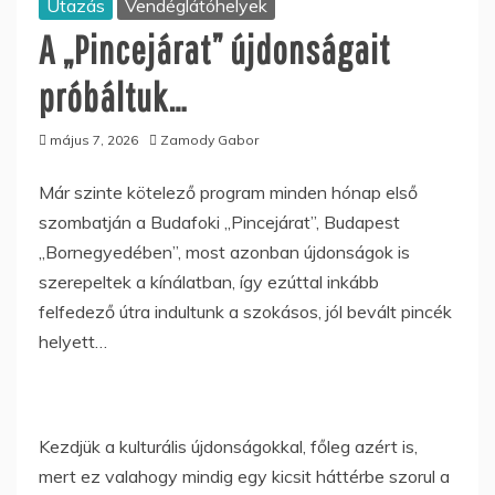
Utazás
Vendéglátóhelyek
A „Pincejárat” újdonságait
próbáltuk…
május 7, 2026
Zamody Gabor
Már szinte kötelező program minden hónap első
szombatján a Budafoki „Pincejárat”, Budapest
„Bornegyedében”, most azonban újdonságok is
szerepeltek a kínálatban, így ezúttal inkább
felfedező útra indultunk a szokásos, jól bevált pincék
helyett…
Kezdjük a kulturális újdonságokkal, főleg azért is,
mert ez valahogy mindig egy kicsit háttérbe szorul a