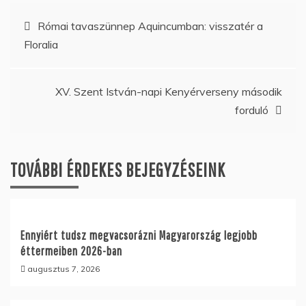
Bejegyzés
Római tavaszünnep Aquincumban: visszatér a
Floralia
navigáció
XV. Szent István-napi Kenyérverseny második
forduló
TOVÁBBI ÉRDEKES BEJEGYZÉSEINK
Ennyiért tudsz megvacsorázni Magyarország legjobb
éttermeiben 2026-ban
augusztus 7, 2026