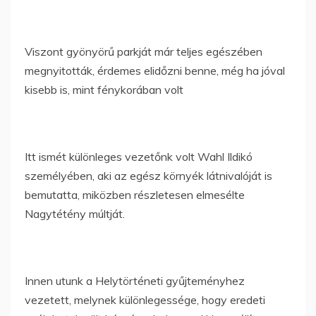
Viszont gyönyörű parkját már teljes egészében
megnyitották, érdemes elidőzni benne, még ha jóval
kisebb is, mint fénykorában volt
Itt ismét különleges vezetőnk volt Wahl Ildikó
személyében, aki az egész környék látnivalóját is
bemutatta, miközben részletesen elmesélte
Nagytétény múltját.
Innen utunk a Helytörténeti gyűjteményhez
vezetett, melynek különlegessége, hogy eredeti