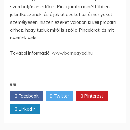
szombatján esedékes Pincejáratra minél többen
jelentkezzenek, és éljék át ezeket az élményeket
személyesen, hiszen ezeket valóban ki kell próbálni
ahhoz, hogy tudjuk miről is szól a Pincejárat, és mit
nyerünk vele!
További információ:
www.bornegyed.hu
SHARE
Facebook
Twitter
Pinterest
Linkedin