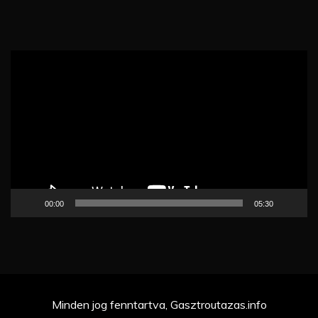
Videólejátszó
00:00
05:30
Minden jog fenntartva, Gasztroutazas.info