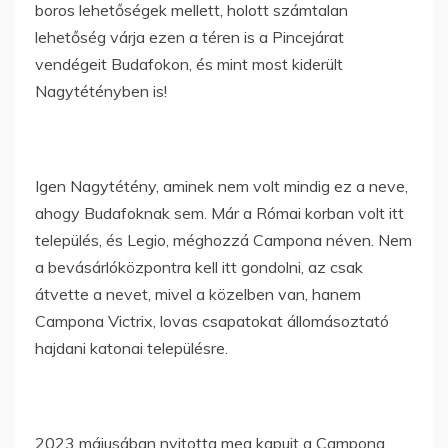
boros lehetőségek mellett, holott számtalan
lehetőség várja ezen a téren is a Pincejárat
vendégeit Budafokon, és mint most kiderült
Nagytétényben is!
Igen Nagytétény, aminek nem volt mindig ez a neve,
ahogy Budafoknak sem. Már a Római korban volt itt
település, és Legio, méghozzá Campona néven. Nem
a bevásárlóközpontra kell itt gondolni, az csak
átvette a nevet, mivel a közelben van, hanem
Campona Victrix, lovas csapatokat állomásoztató
hajdani katonai településre.
2023 májusában nyitotta meg kapuit a Campona