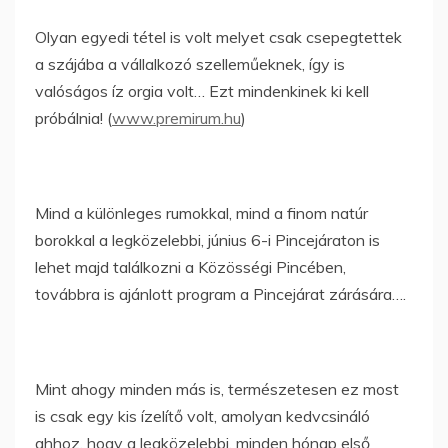
Olyan egyedi tétel is volt melyet csak csepegtettek
a szájába a vállalkozó szelleműeknek, így is
valóságos íz orgia volt… Ezt mindenkinek ki kell
próbálnia! (
www.premirum.hu
)
Mind a különleges rumokkal, mind a finom natúr
borokkal a legközelebbi, június 6-i Pincejáraton is
lehet majd találkozni a Közösségi Pincében,
továbbra is ajánlott program a Pincejárat zárására….
Mint ahogy minden más is, természetesen ez most
is csak egy kis ízelítő volt, amolyan kedvcsináló
ahhoz, hogy a legközelebbi, minden hónap első