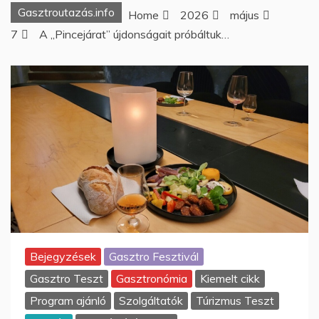
Gasztroutazás.info
Home
2026
május
7
A „Pincejárat” újdonságait próbáltuk…
Bejegyzések
Gasztro Fesztivál
Gasztro Teszt
Gasztronómia
Kiemelt cikk
Program ajánló
Szolgáltatók
Túrizmus Teszt