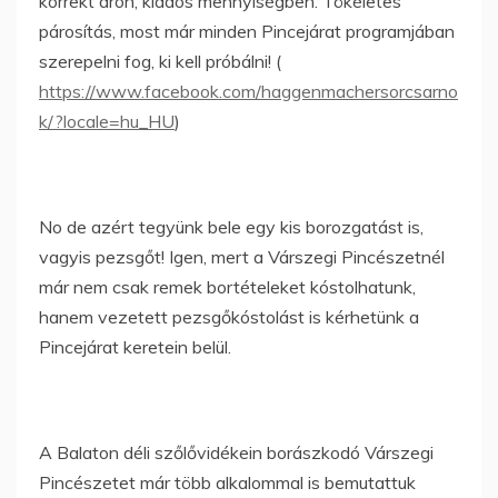
korrekt áron, kiadós mennyiségben. Tökéletes
párosítás, most már minden Pincejárat programjában
szerepelni fog, ki kell próbálni! (
https://www.facebook.com/haggenmachersorcsarno
k/?locale=hu_HU
)
No de azért tegyünk bele egy kis borozgatást is,
vagyis pezsgőt! Igen, mert a Várszegi Pincészetnél
már nem csak remek bortételeket kóstolhatunk,
hanem vezetett pezsgőkóstolást is kérhetünk a
Pincejárat keretein belül.
A Balaton déli szőlővidékein borászkodó Várszegi
Pincészetet már több alkalommal is bemutattuk