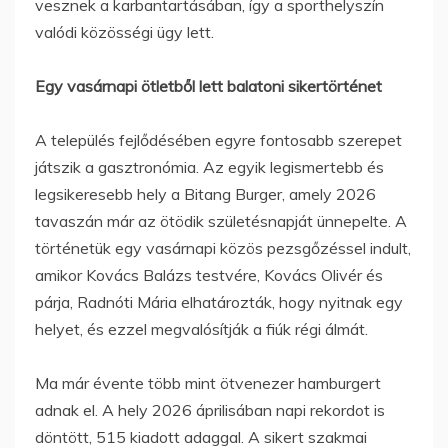
vesznek a karbantartásában, így a sporthelyszín
valódi közösségi ügy lett.
Egy vasárnapi ötletből lett balatoni sikertörténet
A település fejlődésében egyre fontosabb szerepet
játszik a gasztronómia. Az egyik legismertebb és
legsikeresebb hely a Bitang Burger, amely 2026
tavaszán már az ötödik születésnapját ünnepelte. A
történetük egy vasárnapi közös pezsgőzéssel indult,
amikor Kovács Balázs testvére, Kovács Olivér és
párja, Radnóti Mária elhatározták, hogy nyitnak egy
helyet, és ezzel megvalósítják a fiúk régi álmát.
Ma már évente több mint ötvenezer hamburgert
adnak el. A hely 2026 áprilisában napi rekordot is
döntött, 515 kiadott adaggal. A sikert szakmai