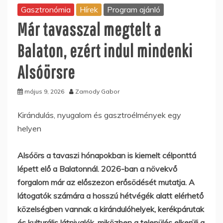
Gasztronómia
Hírek
Program ajánló
Már tavasszal megtelt a
Balaton, ezért indul mindenki
Alsóörsre
május 9, 2026
Zamody Gabor
Kirándulás, nyugalom és gasztroélmények egy
helyen
Alsóörs a tavaszi hónapokban is kiemelt célponttá
lépett elő a Balatonnál. 2026-ban a növekvő
forgalom már az előszezon erősödését mutatja. A
látogatók számára a hosszú hétvégék alatt elérhető
közelségben vannak a kirándulóhelyek, kerékpárutak
és kulturális látnivalók, miközben a település elkerüli a