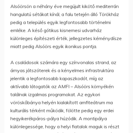
Alsóörsön a néhány éve megújult kikötő mediterrán
hangulatú sétákat kínál, a falu tetején álló Törökház
pedig a település egyik legfontosabb történelmi
emléke. A késő gótikus kisnemesi udvarház
különleges építészeti érték, jellegzetes kéménydísze
miatt pedig Alsóörs egyik ikonikus pontja.
A családosok számára egy színvonalas strand, az
árnyas játszóterek és a kényelmes infrastruktúra
jelentik a legfontosabb kapaszkodót, míg az
aktívabb látogatók az AMFI – Alsóörs környékén
találnak izgalmas programokat. Az egykori
vöröskőbánya helyén kialakított amfiteátrum ma
kulturális térként működik, fölötte pedig egy erdei
hegyikerékpáros-pálya húzódik. A montipálya
különlegessége, hogy a helyi fiatalok maguk is részt