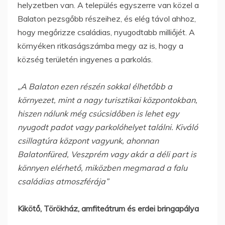
helyzetben van. A település egyszerre van közel a
Balaton pezsgőbb részeihez, és elég távol ahhoz,
hogy megőrizze családias, nyugodtabb milliőjét. A
környéken ritkaságszámba megy az is, hogy a
község területén ingyenes a parkolás.
„A Balaton ezen részén sokkal élhetőbb a
környezet, mint a nagy turisztikai központokban,
hiszen nálunk még csúcsidőben is lehet egy
nyugodt padot vagy parkolóhelyet találni. Kiváló
csillagtúra központ vagyunk, ahonnan
Balatonfüred, Veszprém vagy akár a déli part is
könnyen elérhető, miközben megmarad a falu
családias atmoszférája”
Kikötő, Törökház, amfiteátrum és erdei bringapálya