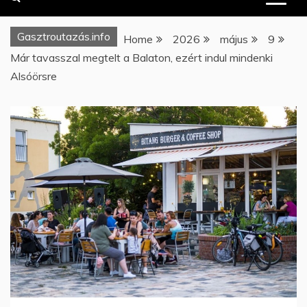
Gasztroutazás.info
Home
2026
május
9
Már tavasszal megtelt a Balaton, ezért indul mindenki
Alsóörsre