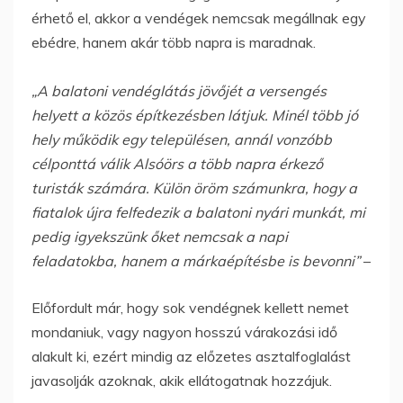
érhető el, akkor a vendégek nemcsak megállnak egy
ebédre, hanem akár több napra is maradnak.
„A balatoni vendéglátás jövőjét a versengés
helyett a közös építkezésben látjuk. Minél több jó
hely működik egy településen, annál vonzóbb
célponttá válik Alsóörs a több napra érkező
turisták számára. Külön öröm számunkra, hogy a
fiatalok újra felfedezik a balatoni nyári munkát, mi
pedig igyekszünk őket nemcsak a napi
feladatokba, hanem a márkaépítésbe is bevonni”
–
Előfordult már, hogy sok vendégnek kellett nemet
mondaniuk, vagy nagyon hosszú várakozási idő
alakult ki, ezért mindig az előzetes asztalfoglalást
javasolják azoknak, akik ellátogatnak hozzájuk.