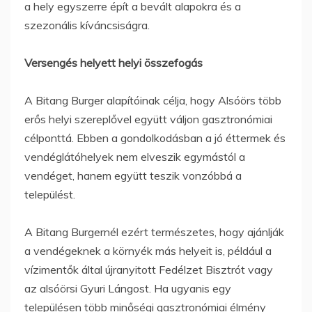
a hely egyszerre épít a bevált alapokra és a
szezonális kíváncsiságra.
Versengés helyett helyi összefogás
A Bitang Burger alapítóinak célja, hogy Alsóörs több
erős helyi szereplővel együtt váljon gasztronómiai
célponttá. Ebben a gondolkodásban a jó éttermek és
vendéglátóhelyek nem elveszik egymástól a
vendéget, hanem együtt teszik vonzóbbá a
települést.
A Bitang Burgernél ezért természetes, hogy ajánlják
a vendégeknek a környék más helyeit is, például a
vízimentők által újranyitott Fedélzet Bisztrót vagy
az alsóörsi Gyuri Lángost. Ha ugyanis egy
településen több minőségi gasztronómiai élmény