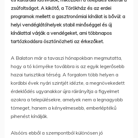
zsúfoltságot. A kikötő, a Törökház és az erdei
programok mellett a gasztronómiai kínálat is bővül: a
helyi vendéglátóhelyek stabil minőséggel és új
kínálattal várják a vendégeket, ami többnapos
tartózkodásra ösztönözheti az érkezőket.
A Balaton már a tavaszi hónapokban megmutatta,
hogy a tó környéke továbbra is az egyik legerősebb
hazai turisztikai térség. A forgalom több helyen a
korábbi évek nyári szintjét idézte, a megnövekedett
érdeklődés ugyanakkor újra ráirányítja a figyelmet
azokra a településekre, amelyek nem a legnagyobb
tömeget, hanem a kényelmesebb, emberléptékű
pihenést kínálják.
Alsóörs ebből a szempontból különösen jó