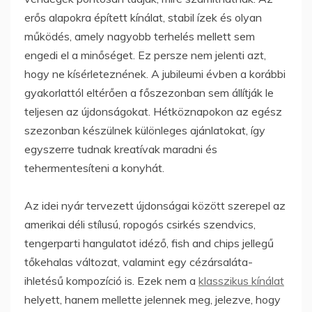
erős alapokra épített kínálat, stabil ízek és olyan
működés, amely nagyobb terhelés mellett sem
engedi el a minőséget. Ez persze nem jelenti azt,
hogy ne kísérleteznének. A jubileumi évben a korábbi
gyakorlattól eltérően a főszezonban sem állítják le
teljesen az újdonságokat. Hétköznapokon az egész
szezonban készülnek különleges ajánlatokat, így
egyszerre tudnak kreatívak maradni és
tehermentesíteni a konyhát.
Az idei nyár tervezett újdonságai között szerepel az
amerikai déli stílusú, ropogós csirkés szendvics,
tengerparti hangulatot idéző, fish and chips jellegű
tőkehalas változat, valamint egy cézársaláta-
ihletésű kompozíció is. Ezek nem a
klasszikus kínálat
helyett, hanem mellette jelennek meg, jelezve, hogy