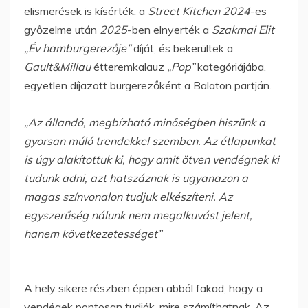
elismerések is kísérték: a
Street Kitchen 2024
-es
győzelme után
2025
-ben elnyerték a
Szakmai Elit
„Év hamburgerezője”
díját, és bekerültek a
Gault&Millau
étteremkalauz
„Pop”
kategóriájába,
egyetlen díjazott burgerezőként a Balaton partján.
„Az állandó, megbízható minőségben hiszünk a
gyorsan múló trendekkel szemben. Az étlapunkat
is úgy alakítottuk ki, hogy amit ötven vendégnek ki
tudunk adni, azt hatszáznak is ugyanazon a
magas színvonalon tudjuk elkészíteni. Az
egyszerűség nálunk nem megalkuvást jelent,
hanem következetességet”
A hely sikere részben éppen abból fakad, hogy a
vendégek pontosan tudják, mire számíthatnak. Az