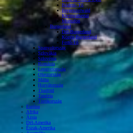
Bódeni- Tó
Bregenzerwald
Kleinwalsertal
Montafon
Burgerland
Dél-Burgerland
Közép-Burgerland
Fertő-Tó
Spanyolország
Szlovákia
Szlovénia
Románia
Lengyelország
Olaszország
Málta
Horvátország
Thaiföld
Tunézia
Törökország
Európa
Afrika
Ázsia
Dél-Amerika
Észak-Amerika