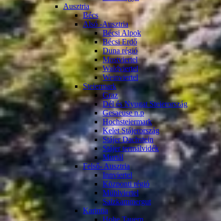
Ausztria
Bécs
Alsó -Ausztria
Bécsi Alpok
Bécsi Erdő
Duna régió
Mostviertel
Waldviertel
Weinviertel
Steiermark
Graz
Dél és Nyugat Steierország
Gesaeuse n.p
Hochsteiermark
Kelet Stájerország
Stájer Dachstein
Stájer termálvidék
Murtál
Felső- Ausztria
Innviertel
Központi régió
Mühlviertel
Salzkammergut
Karintia
Hohe Tauern