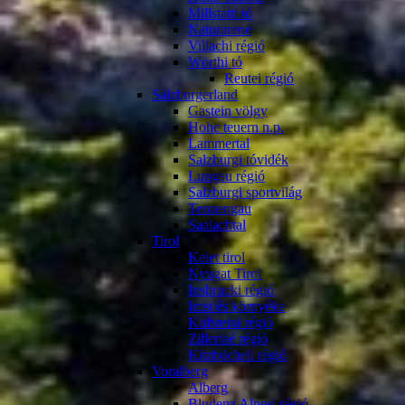
Millstatti tó
Naturarene
Villachi régió
Wörthi tó
Reutei régió
Salzburgerland
Gastein völgy
Hohe teuern n.p.
Lammertal
Salzburgi tóvidék
Lungau régió
Salzburgi sportvilág
Tennengau
Saalachtal
Tirol
Kelet tirol
Nyugat Tirol
Insbrucki régió
Imst és környéke
Kufsteini régió
Zillertaé régió
Kitzbücheli régió
Voralberg
Alberg
Bludenz Alpesi régió