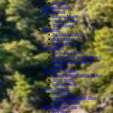
Déli part
Nyugat-Dunántúl
Dél -Dunántúl
Baranya Megye
Somogy Megye
Tolna Megye
Dél-Alföld
Bács-Kiskun Megye
Békés Megye
Csongrád Megye
Észak-Alföld
Hajdú-Bihar Megye
Jász-Nagykun Szolnok Megye
Szabolcs-Szatmár Megye
Tisza Tó
Észak-Magyarország
Borsod Abaúj-Zemplén Megye
Heves Megye
Nógrád Megye
Közép-Dunántúl
Fejér Megye
Komárom-Esztergom Megye
Veszprém Megye
Közép-Magyarország
Pest Megye