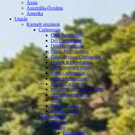
Ázsia
Ausztrália-Óceánia
Amerika
Utazás
Kiemelt országok
Csehország
Cseh Paradicsom
Dél-Csehország
Dél-Morvaország
Észak-Morvaország
Észak-Nyugat Csehország
Hradek Kárlové régió
Jizeró hegység régió
Kelet-Csehország
Kelet-Morvaország
Közép-Csehország
Nyugat-Cseh Fürdővárosok
Óriás-Hegység régió
Pilsen
Vysoncia régió
Sumava Régió
Magyarország
Budapest
Balaton
Északi part