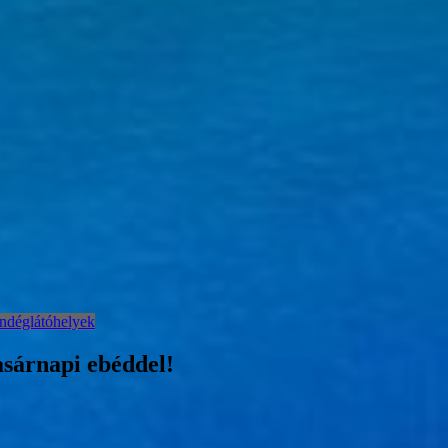
ndéglátóhelyek
asárnapi ebéddel!