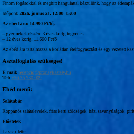
Finom fogásokkal és meghitt hangulattal készülünk, hogy az édesapá
Időpont:
2026. június 21. 12:00-15:00
Az ebéd ára: 14.990 Ft/fő,
– gyermekek részére 3 éves korig ingyenes,
– 12 éves korig: 11.690 Ft/fő
Az ebéd ára tartalmazza a korlátlan ételfogyasztást és egy vezetett kast
Asztalfoglalás szükséges!
E-mail:
recepcio@pronaykastely.hu
Tel:
+36 35 530 009
Ebéd menü:
Salátabár
Roppanós‌ ‌saláta‌levelek,‌ ‌friss‌ ‌kerti‌ ‌zöldségek,‌ ‌házi‌ ‌savanyúságok,‌ ‌pi
Előételek
Lazac rilette