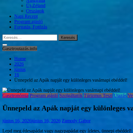
Ausztrália
Új-Zéland
Országok
Napi Recept
Program ajánló
Forgatás, Fotózás
Keresés:
Gasztroutazás.info
Home
2026
június
16
Ünnepeld az Apák napját egy különleges vasárnapi ebéddel!
Gasztronómia
Program ajánló
Szolgáltatók
Túrizmus Teszt
Utazás
Ve
Ünnepeld az Apák napját egy különleges v
június 16, 2026
június 16, 2026
Zamody Gabor
Lepd meg édesapádat vagy nagypapádat egy ízletes, ünnepi ebéddel!