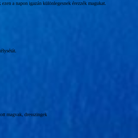
k ezen a napon igazán különlegesnek érezzék magukat.
élysétát.
rított‌ ‌magvak,‌‌ dresszingek