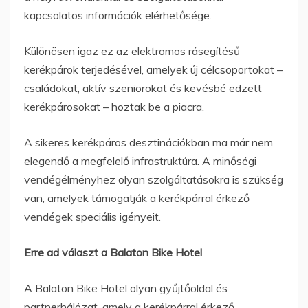
kapcsolatos információk elérhetősége.
Különösen igaz ez az elektromos rásegítésű
kerékpárok terjedésével, amelyek új célcsoportokat –
családokat, aktív szeniorokat és kevésbé edzett
kerékpárosokat – hoztak be a piacra.
A sikeres kerékpáros desztinációkban ma már nem
elegendő a megfelelő infrastruktúra. A minőségi
vendégélményhez olyan szolgáltatásokra is szükség
van, amelyek támogatják a kerékpárral érkező
vendégek speciális igényeit.
Erre ad választ a Balaton Bike Hotel
A Balaton Bike Hotel olyan gyűjtőoldal és
partnerhálózat, amely a kerékpárral érkező