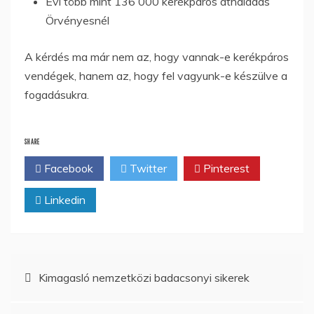
Évi több mint 136 000 kerékpáros áthaladás
Örvényesnél
A kérdés ma már nem az, hogy vannak-e kerékpáros
vendégek, hanem az, hogy fel vagyunk-e készülve a
fogadásukra.
SHARE
Facebook
Twitter
Pinterest
Linkedin
Bejegyzés
Kimagasló nemzetközi badacsonyi sikerek
navigáció