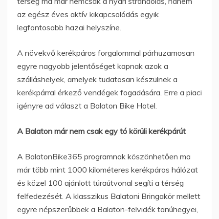
térség ma már nemcsak a nyári strandolás, hanem
az egész éves aktív kikapcsolódás egyik
legfontosabb hazai helyszíne.
A növekvő kerékpáros forgalommal párhuzamosan
egyre nagyobb jelentőséget kapnak azok a
szálláshelyek, amelyek tudatosan készülnek a
kerékpárral érkező vendégek fogadására. Erre a piaci
igényre ad választ a Balaton Bike Hotel.
A Balaton már nem csak egy tó körüli kerékpárút
A BalatonBike365 programnak köszönhetően ma
már több mint 1000 kilométeres kerékpáros hálózat
és közel 100 ajánlott túraútvonal segíti a térség
felfedezését. A klasszikus Balatoni Bringakör mellett
egyre népszerűbbek a Balaton-felvidék tanúhegyei,