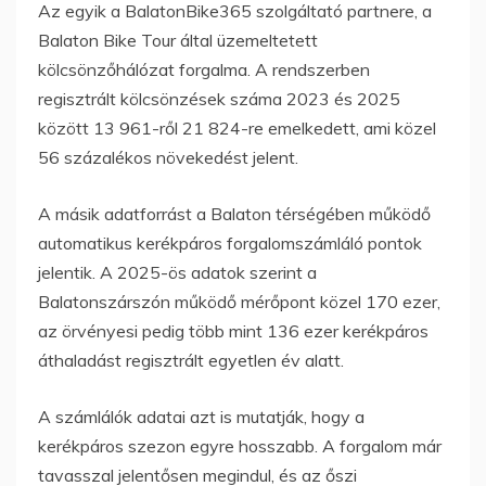
Az egyik a BalatonBike365 szolgáltató partnere, a
Balaton Bike Tour által üzemeltetett
kölcsönzőhálózat forgalma. A rendszerben
regisztrált kölcsönzések száma 2023 és 2025
között 13 961-ről 21 824-re emelkedett, ami közel
56 százalékos növekedést jelent.
A másik adatforrást a Balaton térségében működő
automatikus kerékpáros forgalomszámláló pontok
jelentik. A 2025-ös adatok szerint a
Balatonszárszón működő mérőpont közel 170 ezer,
az örvényesi pedig több mint 136 ezer kerékpáros
áthaladást regisztrált egyetlen év alatt.
A számlálók adatai azt is mutatják, hogy a
kerékpáros szezon egyre hosszabb. A forgalom már
tavasszal jelentősen megindul, és az őszi