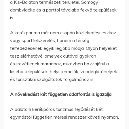
a Kis-Balaton természeti területei, Somogy
dombvidéke és a parttól távolabb fekvő települések
is.
A kerékpár ma már nem csupán közlekedési eszköz
vagy sportfelszerelés, hanem a térség
felfedezésének egyik legjobb módja. Olyan helyeket
tesz elérhetővé, amelyek autóval gyakran
észrevétlenek maradnak, miközben hozzájárul a
kisebb települések, helyi termelők, vendéglátóhelyek
és turisztikai szolgáltatók forgalmához is.
A növekedést két független adatforrás is igazolja
A balatoni kerékpáros turizmus fejlődését két,
egymástól független mérési rendszer követi nyomon.