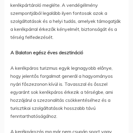
kerékpártároló megléte. A vendégélmény
szempontjából legalább ilyen fontosak azok a
szolgáltatások és a helyi tudás, amelyek támogatják
a kerékpárral érkezők kényelmét, biztonságát és a
térség felfedezését.
A Balaton egész éves desztináció
A kerékpáros turizmus egyik legnagyobb előnye,
hogy jelentős forgalmat generál a hagyományos
nyári főszezonon kívül is. Tavasszal és ősszel
egyaránt sok kerékpáros érkezik a térségbe, ami
hozzájárul a szezonalitás csökkentéséhez és a
turisztikai szolgáltatások hosszabb távú
fenntarthatóságához.
A kerékpározás ma már nem csupán sport vagy