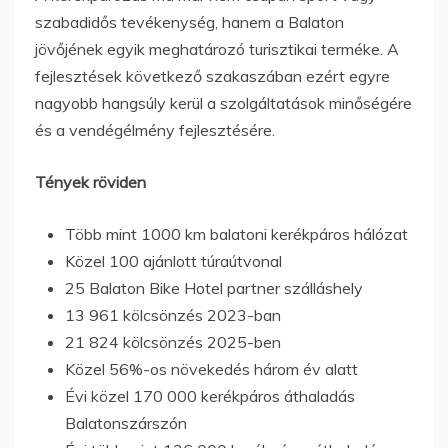
szabadidős tevékenység, hanem a Balaton
jövőjének egyik meghatározó turisztikai terméke. A
fejlesztések következő szakaszában ezért egyre
nagyobb hangsúly kerül a szolgáltatások minőségére
és a vendégélmény fejlesztésére.
Tények röviden
Több mint 1000 km balatoni kerékpáros hálózat
Közel 100 ajánlott túraútvonal
25 Balaton Bike Hotel partner szálláshely
13 961 kölcsönzés 2023-ban
21 824 kölcsönzés 2025-ben
Közel 56%-os növekedés három év alatt
Évi közel 170 000 kerékpáros áthaladás
Balatonszárszón