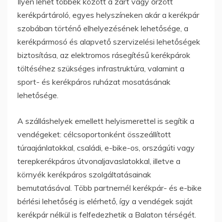
Ilyen lehet többek között a zárt vagy őrzött
kerékpártároló, egyes helyszíneken akár a kerékpár
szobában történő elhelyezésének lehetősége, a
kerékpármosó és alapvető szervizelési lehetőségek
biztosítása, az elektromos rásegítésű kerékpárok
töltéséhez szükséges infrastruktúra, valamint a
sport- és kerékpáros ruházat mosatásának
lehetősége.
A szálláshelyek emellett helyismerettel is segítik a
vendégeket: célcsoportonként összeállított
túraajánlatokkal, családi, e-bike-os, országúti vagy
terepkerékpáros útvonaljavaslatokkal, illetve a
környék kerékpáros szolgáltatásainak
bemutatásával. Több partnernél kerékpár- és e-bike
bérlési lehetőség is elérhető, így a vendégek saját
kerékpár nélkül is felfedezhetik a Balaton térségét.