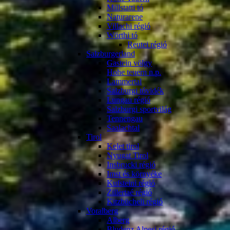
Millstatti tó
Naturarene
Villachi régió
Wörthi tó
Reutei régió
Salzburgerland
Gastein völgy
Hohe teuern n.p.
Lammertal
Salzburgi tóvidék
Lungau régió
Salzburgi sportvilág
Tennengau
Saalachtal
Tirol
Kelet tirol
Nyugat Tirol
Insbrucki régió
Imst és környéke
Kufsteini régió
Zillertaé régió
Kitzbücheli régió
Voralberg
Alberg
Bludenz Alpesi régió