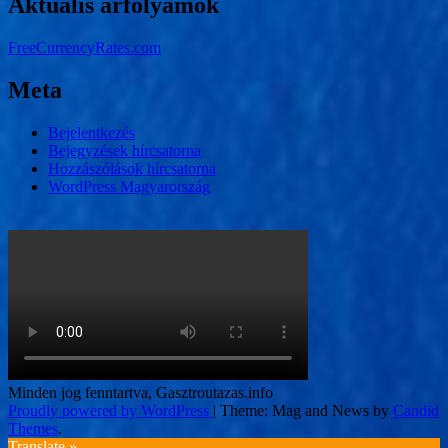
Aktuális árfolyamok
FreeCurrencyRates.com
Meta
Bejelentkezés
Bejegyzések hírcsatorna
Hozzászólások hírcsatorna
WordPress Magyarország
Minden jog fenntartva, Gasztroutazas.info
Proudly powered by WordPress
|
Theme: Mag and News by
Candid
Themes
.
Translate »