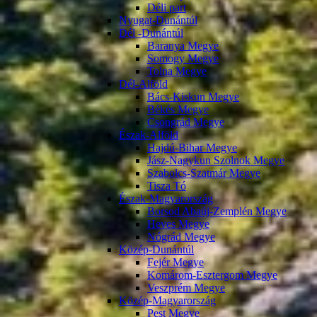
Déli part
Nyugat-Dunántúl
Dél -Dunántúl
Baranya Megye
Somogy Megye
Tolna Megye
Dél-Alföld
Bács-Kiskun Megye
Békés Megye
Csongrád Megye
Észak-Alföld
Hajdú-Bihar Megye
Jász-Nagykun Szolnok Megye
Szabolcs-Szatmár Megye
Tisza Tó
Észak-Magyarország
Borsod Abaúj-Zemplén Megye
Heves Megye
Nógrád Megye
Közép-Dunántúl
Fejér Megye
Komárom-Esztergom Megye
Veszprém Megye
Közép-Magyarország
Pest Megye