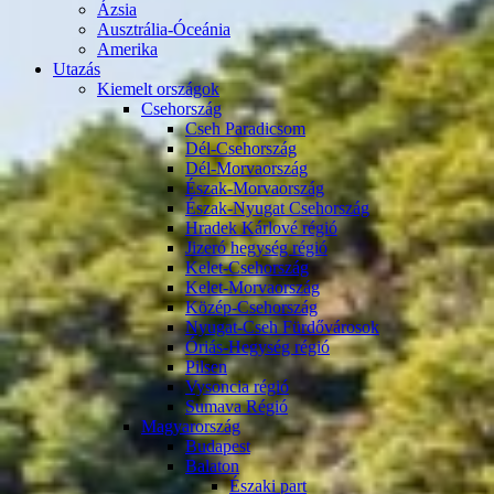
Ázsia
Ausztrália-Óceánia
Amerika
Utazás
Kiemelt országok
Csehország
Cseh Paradicsom
Dél-Csehország
Dél-Morvaország
Észak-Morvaország
Észak-Nyugat Csehország
Hradek Kárlové régió
Jizeró hegység régió
Kelet-Csehország
Kelet-Morvaország
Közép-Csehország
Nyugat-Cseh Fürdővárosok
Óriás-Hegység régió
Pilsen
Vysoncia régió
Sumava Régió
Magyarország
Budapest
Balaton
Északi part