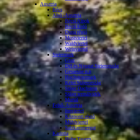
Ausztria
Bécs
Alsó -Ausztria
Bécsi Alpok
Bécsi Erdő
Duna régió
Mostviertel
Waldviertel
Weinviertel
Steiermark
Graz
Dél és Nyugat Steierország
Gesaeuse n.p
Hochsteiermark
Kelet Stájerország
Stájer Dachstein
Stájer termálvidék
Murtál
Felső- Ausztria
Innviertel
Központi régió
Mühlviertel
Salzkammergut
Karintia
Hohe Tauern