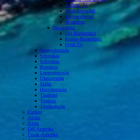
Bódeni- Tó
Bregenzerwald
Kleinwalsertal
Montafon
Burgerland
Dél-Burgerland
Közép-Burgerland
Fertő-Tó
Spanyolország
Szlovákia
Szlovénia
Románia
Lengyelország
Olaszország
Málta
Horvátország
Thaiföld
Tunézia
Törökország
Európa
Afrika
Ázsia
Dél-Amerika
Észak-Amerika