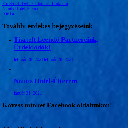
Facebook
Twitter
Pinterest
Linkedin
Bejegyzés
Nautis Hotel-Étterem
Afrika
navigáció
További érdekes bejegyzéseink
Tisztelt Leendő Partnereink,
Érdeklődők!
február 28, 2021
február 28, 2021
Nautis Hotel-Étterem
január 31, 2021
Kövess minket Facebook oldalunkon!