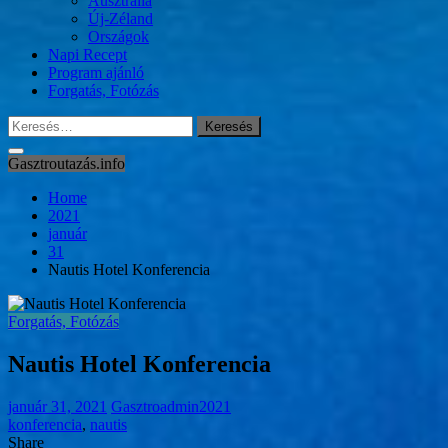
Ausztrália
Új-Zéland
Országok
Napi Recept
Program ajánló
Forgatás, Fotózás
Keresés:
Gasztroutazás.info
Home
2021
január
31
Nautis Hotel Konferencia
Forgatás, Fotózás
Nautis Hotel Konferencia
január 31, 2021
Gasztroadmin2021
konferencia
,
nautis
Share