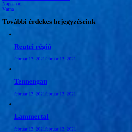
Bejegyzés
Napospart
Várna
navigáció
További érdekes bejegyzéseink
Reutei régió
február 13, 2021
február 13, 2021
Tennengau
február 13, 2021
február 13, 2021
Lammertal
február 13, 2021
február 13, 2021