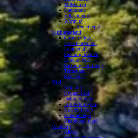
Millstatti tó
Naturarene
Villachi régió
Wörthi tó
Reutei régió
Salzburgerland
Gastein völgy
Hohe teuern n.p.
Lammertal
Salzburgi tóvidék
Lungau régió
Salzburgi sportvilág
Tennengau
Saalachtal
Tirol
Kelet tirol
Nyugat Tirol
Insbrucki régió
Imst és környéke
Kufsteini régió
Zillertaé régió
Kitzbücheli régió
Voralberg
Alberg
Bludenz Alpesi régió