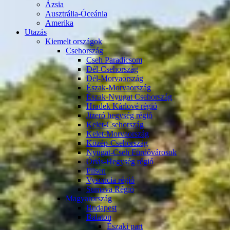
Ázsia
Ausztrália-Óceánia
Amerika
Utazás
Kiemelt országok
Csehország
Cseh Paradicsom
Dél-Csehország
Dél-Morvaország
Észak-Morvaország
Észak-Nyugat Csehország
Hradek Kárlové régió
Jizeró hegység régió
Kelet-Csehország
Kelet-Morvaország
Közép-Csehország
Nyugat-Cseh Fürdővárosok
Óriás-Hegység régió
Pilsen
Vysoncia régió
Sumava Régió
Magyarország
Budapest
Balaton
Északi part