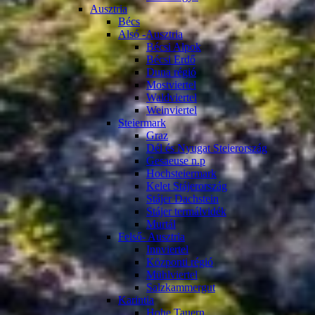
Ausztria
Bécs
Alsó -Ausztria
Bécsi Alpok
Bécsi Erdő
Duna régió
Mostviertel
Waldviertel
Weinviertel
Steiermark
Graz
Dél és Nyugat Steierország
Gesaeuse n.p
Hochsteiermark
Kelet Stájerország
Stájer Dachstein
Stájer termálvidék
Murtál
Felső- Ausztria
Innviertel
Központi régió
Mühlviertel
Salzkammergut
Karintia
Hohe Tauern