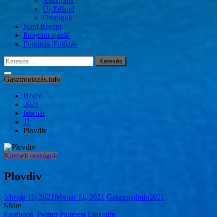
Ausztrália
Új-Zéland
Országok
Napi Recept
Program ajánló
Forgatás, Fotózás
Keresés:
Gasztroutazás.info
Home
2021
február
11
Plovdiv
Kiemelt országok
Plovdiv
február 11, 2021
február 11, 2021
Gasztroadmin2021
Share
Facebook
Twitter
Pinterest
Linkedin