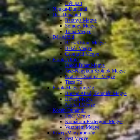
Déli part
Nyugat-Dunántúl
Dél -Dunántúl
Baranya Megye
Somogy Megye
Tolna Megye
Dél-Alföld
Bács-Kiskun Megye
Békés Megye
Csongrád Megye
Észak-Alföld
Hajdú-Bihar Megye
Jász-Nagykun Szolnok Megye
Szabolcs-Szatmár Megye
Tisza Tó
Észak-Magyarország
Borsod Abaúj-Zemplén Megye
Heves Megye
Nógrád Megye
Közép-Dunántúl
Fejér Megye
Komárom-Esztergom Megye
Veszprém Megye
Közép-Magyarország
Pest Megye