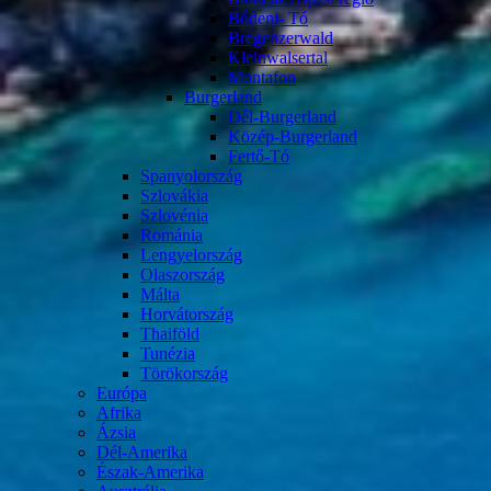
Bódeni- Tó
Bregenzerwald
Kleinwalsertal
Montafon
Burgerland
Dél-Burgerland
Közép-Burgerland
Fertő-Tó
Spanyolország
Szlovákia
Szlovénia
Románia
Lengyelország
Olaszország
Málta
Horvátország
Thaiföld
Tunézia
Törökország
Európa
Afrika
Ázsia
Dél-Amerika
Észak-Amerika