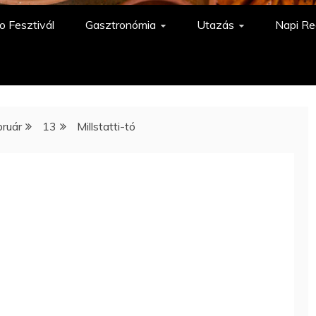
o Fesztivál
Gasztronómia
Utazás
Napi Re
bruár
13
Millstatti-tó