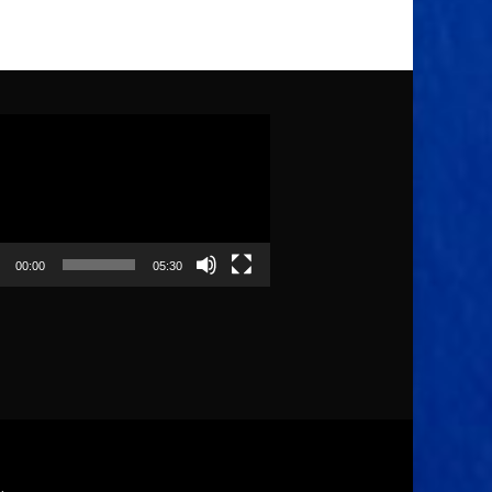
ólejátszó
00:00
05:30