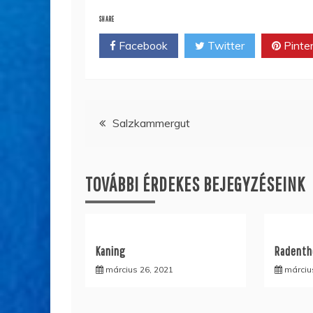
SHARE
Facebook
Twitter
Pinte
Bejegyzés
Salzkammergut
navigáció
TOVÁBBI ÉRDEKES BEJEGYZÉSEINK
Kaning
Radenth
március 26, 2021
márciu