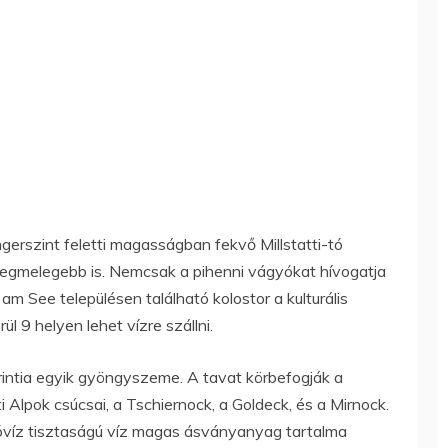
erszint feletti magasságban fekvő Millstatti-tó
 legmelegebb is. Nemcsak a pihenni vágyókat hívogatja
t am See településen található kolostor a kulturális
ül 9 helyen lehet vízre szállni.
Karintia egyik gyöngyszeme. A tavat körbefogják a
 Alpok csúcsai, a Tschiernock, a Goldeck, és a Mirnock.
vóvíz tisztaságú víz magas ásványanyag tartalma