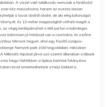
bokban. A vízzel való találkozás nemcsak a fürdőzést
ntha ezer kéz masszírozna, hanem az evezés lassan
zhetjük a tavat öbölről öbölre, de aki elég bátorságot
 ugrótornyát, és 10 méter magasságból vetheti magát a
, az végig kerékpározhat a déli parton a különleges
ze különösen jó hatással van a csontokra, és a bőrre.
isztikus Mirnock hegyet, ahol egy frissítő iszapos-
ockberge Nemzeti park zöld hegyoldalain, miközben
. A Millstatti Alpokat járva szó szerint állandóan a lábunk
t a kis hegyi Hüttékben a tipikus karintiai fatányéros
özben kicsit ismerkedhetünk a helyi ízekkel is.