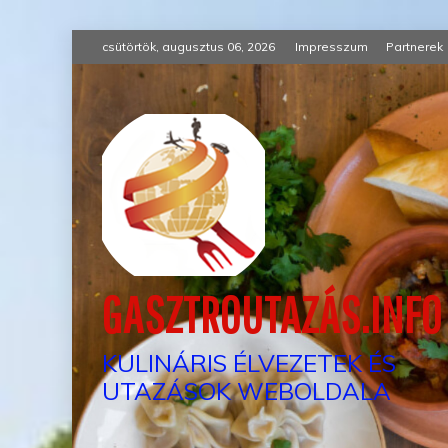
Skip
csütörtök, augusztus 06, 2026
Impresszum
Partnerek
to
content
GASZTROUTAZÁS.INFO
KULINÁRIS ÉLVEZETEK ÉS
UTAZÁSOK WEBOLDALA