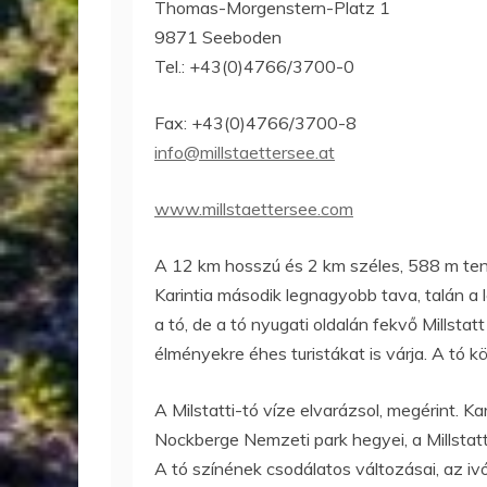
Thomas-Morgenstern-Platz 1
9871 Seeboden
Tel.: +43(0)4766/3700-0
Fax: +43(0)4766/3700-8
info@millstaettersee.at
www.millstaettersee.com
A 12 km hosszú és 2 km széles, 588 m teng
Karintia második legnagyobb tava, talán a
a tó, de a tó nyugati oldalán fekvő Millstat
élményekre éhes turistákat is várja. A tó kör
A Milstatti-tó víze elvarázsol, megérint. 
Nockberge Nemzeti park hegyei, a Millstatti
A tó színének csodálatos változásai, az i