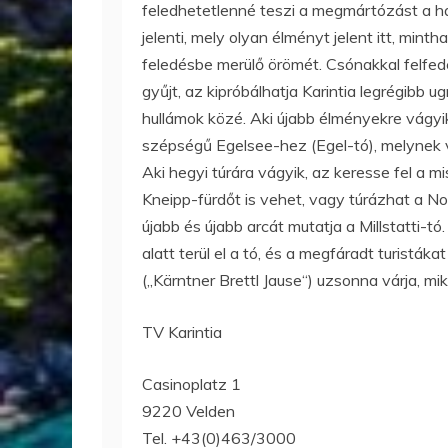
feledhetetlenné teszi a megmártózást a ha
jelenti, mely olyan élményt jelent itt, mi
feledésbe merülő örömét. Csónakkal felfede
gyűjt, az kipróbálhatja Karintia legrégibb
hullámok közé. Aki újabb élményekre vágyik
szépségű Egelsee-hez (Egel-tó), melynek vi
Aki hegyi túrára vágyik, az keresse fel a m
Kneipp-fürdőt is vehet, vagy túrázhat a N
újabb és újabb arcát mutatja a Millstatti-tó
alatt terül el a tó, és a megfáradt turistáka
(„Kärntner Brettl Jause“) uzsonna várja, mik
TV Karintia
Casinoplatz 1
9220 Velden
Tel. +43(0)463/3000