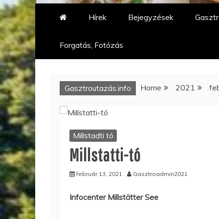
Hírek
Bejegyzések
Gasztr
Forgatás, Fotózás
Home
2021
fe
Gasztroutazás.info
Millstadti tó
Millstatti-tó
február 13, 2021
Gasztroadmin2021
Infocenter Millstätter See