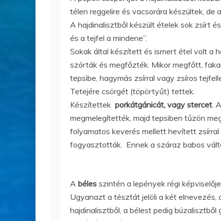
télen reggelire és vacsorára készültek, de 
A hajdinalisztből készült ételek sok zsírt é
és a tejfel a mindene”.
Sokak által készített és ismert étel volt a 
szórták és megfőzték. Mikor megfőtt, fakan
tepsibe, hagymás zsírral vagy zsíros tejfel
Tetejére csörgét (töpörtyűt) tettek.
Készítettek
porkátgánicát, vagy stercet
. 
megmelegítették, majd tepsiben tűzön megpi
folyamatos keverés mellett hevített zsírra
fogyasztották. Ennek a száraz babos válto
A
béles
szintén a lepények régi képviselőj
Ugyanazt a tésztát jelöli a két elnevezés,
hajdinalisztből, a bélest pedig búzalisztből