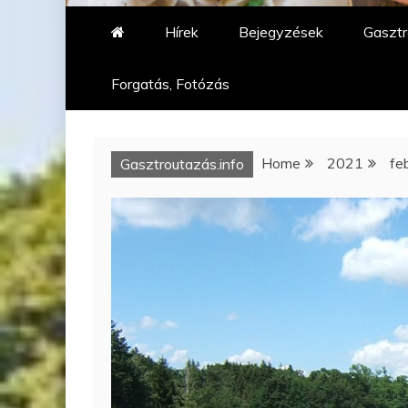
Hírek
Bejegyzések
Gasztr
Forgatás, Fotózás
Home
2021
fe
Gasztroutazás.info