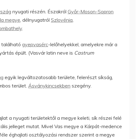
rszág
nyugati részén. Északról
Győr-Moson-Sopron
la megye
, délnyugatról
Szlovénia
,
ombathely
.
 található
gyepvasérc
-lelőhelyekkel, amelyekre már a
ártás épült. (Vasvár latin neve is
Castrum
ág
egyik legváltozatosabb területe, felerészt síkság,
mbos terület.
Ásványkincsekben
szegény.
t a nyugati területektől a megye keleti, sík részei felé
ális jelleget mutat. Mivel Vas megye a Kárpát-medence
féle éghajlati osztályozási rendszer szerint a megye