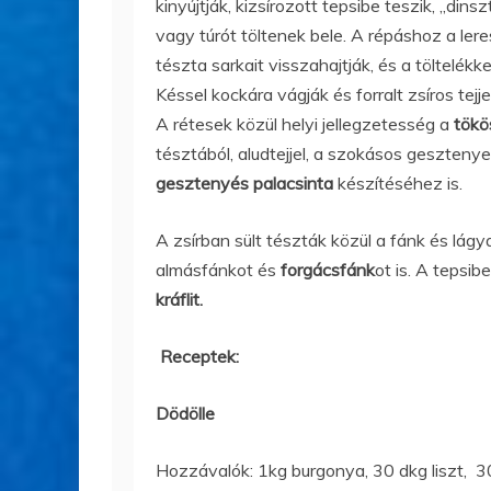
kinyújtják, kizsírozott tepsibe teszik, „dins
vagy túrót töltenek bele. A répáshoz a lere
tészta sarkait visszahajtják, és a töltelékk
Késsel kockára vágják és forralt zsíros tej
A rétesek közül helyi jellegzetesség a
tökö
tésztából, aludtejjel, a szokásos geszteny
gesztenyés palacsinta
készítéséhez is.
A zsírban sült tészták közül a fánk és lágy
almásfánkot és
forgácsfánk
ot is. A tepsi
kráflit.
Receptek:
Dödölle
Hozzávalók: 1kg burgonya, 30 dkg liszt, 30 