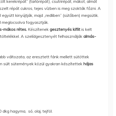
ztölt kerekrépát” (tarlórépát), csutrirépát, mákot, almát
szelt répát cukros, tejes vízben is meg szokták főzni. A
el együtt kinyújtják, majd „redliben” (sütőben) megsütik.
jel meglocsolva fogyasztják.
s-mákos rétes.
Készítenek
gesztenyés kiflit
is kelt
etöltelékkel. A szelídgesztenyét felhasználják
almás-
abb változata, az eresztett fánk mellett sütöttek
ben sült sütemények közül gyakran készítettek
hájas
dkg hagyma, só, olaj, tejföl.