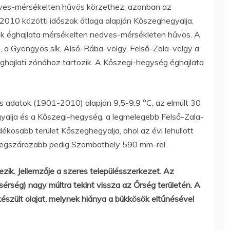
dves-mérsékelten hűvös körzethez, azonban az
010 közötti időszak átlaga alapján Kőszeghegyalja,
nek éghajlata mérsékelten nedves-mérsékleten hűvös. A
 a Gyöngyös sík, Alsó-Rába-völgy, Felső-Zala-völgy a
hajlati zónához tartozik. A Kőszegi-hegység éghajlata
 adatok (1901-2010) alapján 9,5-9,9 °C, az elmúlt 30
yalja és a Kőszegi-hegység, a legmelegebb Felső-Zala-
ékosabb terület Kőszeghegyalja, ahol az évi lehullott
legszárazabb pedig Szombathely 590 mm-rel.
ezik. Jellemzője a szeres településszerkezet. Az
sérség) nagy múltra tekint vissza az Őrség területén. A
szült olajat, melynek hiánya a bükkösök eltűnésével