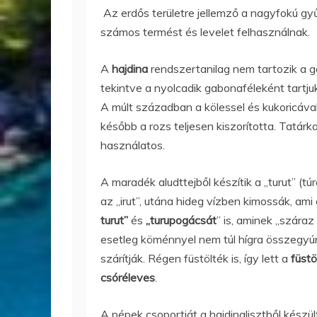
Az erdős területre jellemző a nagyfokú g
számos termést és levelet felhasználnak.
A
hajdina
rendszertanilag nem tartozik a g
tekintve a nyolcadik gabonaféleként tartj
A múlt században a kölessel és kukoricával
később a rozs teljesen kiszorította. Tatárk
használatos.
A maradék aludttejből készítik a „turut” (túr
az „irut”, utána hideg vízben kimossák, a
turut”
és
„turupogácsát
” is, aminek „száraz 
esetleg köménnyel nem túl hígra összegyúr
szárítják. Régen füstölték is, így lett a
füstö
csóréleves
.
A pépek csoportját a hajdinalisztből készül