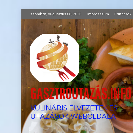
Skip
szombat, augusztus 08, 2026
Impresszum
Partnerek
to
content
GASZTROUTAZÁS.INFO
KULINÁRIS ÉLVEZETEK ÉS
UTAZÁSOK WEBOLDALA