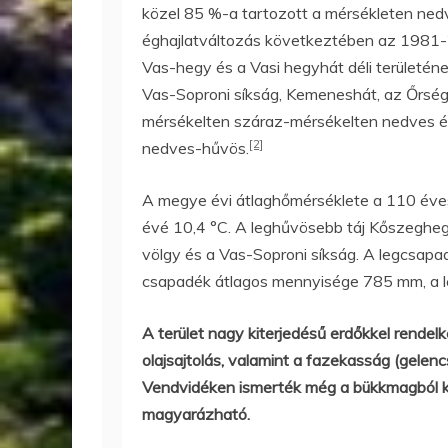
közel 85 %-a tartozott a mérsékleten ne
éghajlatváltozás következtében az 1981-2
Vas-hegy és a Vasi hegyhát déli területé
Vas-Soproni síkság, Kemeneshát, az Őrség,
mérsékelten száraz-mérsékelten nedves ég
[2]
nedves-hűvös.
A megye évi átlaghőmérséklete a 110 éves
évé 10,4 °C. A leghűvösebb táj Kőszegheg
völgy és a Vas-Soproni síkság. A legcsapad
csapadék átlagos mennyisége 785 mm, a 
A terület nagy kiterjedésű erdőkkel rendelk
olajsajtolás, valamint a fazekasság (gelenc
Vendvidéken ismerték még a bükkmagból ké
magyarázható.