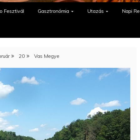
o Fesztivál
Gasztronómia
Utazás
Napi Re
bruár
20
Vas Megye