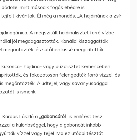
a dödölle, mint második fogás ebédre is.
s tejfelt kívántak. Él még a mondás: „A hajdinának a zsír
hajdinagánica. A megszitált hajdinalisztet forró vízbe
állal jól megdagasztották. Kanállal kiszaggatták
lel megöntözték, és sütőben kissé megpirították.
A kukorica-, hajdina- vagy búzalisztet kemencében
rították, és fokozatosan felengedték forró vízzel, és
l is megöntözték. Aludtejjel, vagy savanyúsaággal
zatát is ismerik.
e. Kardos László a
„gaboncáról
” is említést tesz.
 azzal a különbséggel, hogy a gaboncát inkább
 gyúrták vízzel vagy tejjel. Ma ez utóbbi tésztát