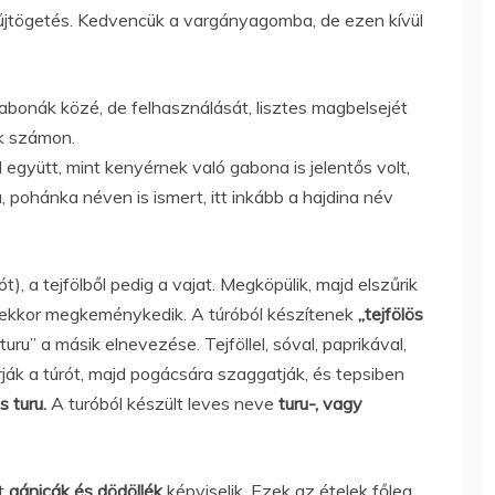
yűjtögetés. Kedvencük a vargányagomba, de ezen kívül
abonák közé, de felhasználását, lisztes magbelsejét
uk számon.
 együtt, mint kenyérnek való gabona is jelentős volt,
a, pohánka néven is ismert, itt inkább a hajdina név
ót), a tejfölből pedig a vajat. Megköpülik, majd elszűrik
mi ekkor megkeménykedik. A túróból készítenek
„tejfölös
turu” a másik elnevezése. Tejföllel, sóval, paprikával,
ják a túrót, majd pogácsára szaggatják, és tepsiben
s turu.
A turóból készült leves neve
turu-, vagy
t
gánicák és dödöllék
képviselik. Ezek az ételek főleg