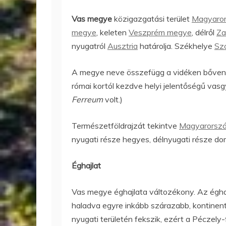
Vas megye
közigazgatási terület
Magyaro
megye
, keleten
Veszprém megye
, délről
Za
nyugatról
Ausztria
határolja. Székhelye
Sz
A megye neve összefügg a vidéken bőven
római kortól kezdve helyi jelentőségű vasgy
Ferreum
volt.)
Természetföldrajzát tekintve
Magyarorsz
nyugati része hegyes, délnyugati része do
Éghajlat
Vas megye éghajlata változékony. Az éghajla
haladva egyre inkább szárazabb, kontinent
nyugati területén fekszik, ezért a Péczely-