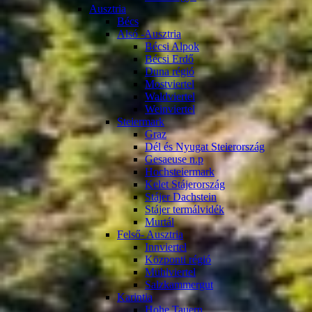
Ausztria
Bécs
Alsó -Ausztria
Bécsi Alpok
Bécsi Erdő
Duna régió
Mostviertel
Waldviertel
Weinviertel
Steiermark
Graz
Dél és Nyugat Steierország
Gesaeuse n.p
Hochsteiermark
Kelet Stájerország
Stájer Dachstein
Stájer termálvidék
Murtál
Felső- Ausztria
Innviertel
Központi régió
Mühlviertel
Salzkammergut
Karintia
Hohe Tauern