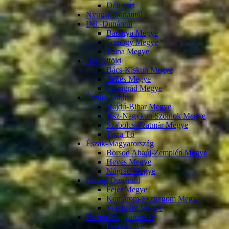
Déli part
Nyugat-Dunántúl
Dél -Dunántúl
Baranya Megye
Somogy Megye
Tolna Megye
Dél-Alföld
Bács-Kiskun Megye
Békés Megye
Csongrád Megye
Észak-Alföld
Hajdú-Bihar Megye
Jász-Nagykun Szolnok Megye
Szabolcs-Szatmár Megye
Tisza Tó
Észak-Magyarország
Borsod Abaúj-Zemplén Megye
Heves Megye
Nógrád Megye
Közép-Dunántúl
Fejér Megye
Komárom-Esztergom Megye
Veszprém Megye
Közép-Magyarország
Pest Megye