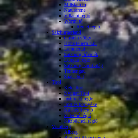
Millstatti tó
Naturarene
Villachi régió
Wörthi tó
Reutei régió
Salzburgerland
Gastein völgy
Hohe teuern n.p.
Lammertal
Salzburgi tóvidék
Lungau régió
Salzburgi sportvilág
Tennengau
Saalachtal
Tirol
Kelet tirol
Nyugat Tirol
Insbrucki régió
Imst és környéke
Kufsteini régió
Zillertaé régió
Kitzbücheli régió
Voralberg
Alberg
Bludenz Alpesi régió