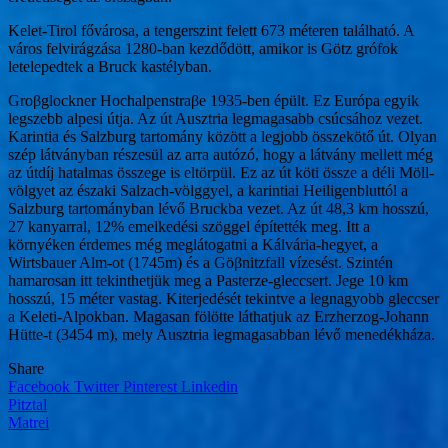
Kelet-Tirol fővárosa, a tengerszint felett 673 méteren található. A
város felvirágzása 1280-ban kezdődött, amikor is Götz grófok
letelepedtek a Bruck kastélyban.
Groβglockner Hochalpenstraβe 1935-ben épült. Ez Európa egyik
legszebb alpesi útja. Az út Ausztria legmagasabb csúcsához vezet.
Karintia és Salzburg tartomány között a legjobb összekötő út. Olyan
szép látványban részesül az arra autózó, hogy a látvány mellett még
az útdíj hatalmas összege is eltörpül. Ez az út köti össze a déli Möll-
völgyet az északi Salzach-völggyel, a karintiai Heiligenbluttól a
Salzburg tartományban lévő Bruckba vezet. Az út 48,3 km hosszú,
27 kanyarral, 12% emelkedési szöggel építették meg. Itt a
környéken érdemes még meglátogatni a Kálvária-hegyet, a
Wirtsbauer Alm-ot (1745m) és a Göβnitzfall vízesést. Szintén
hamarosan itt tekinthetjük meg a Pasterze-gleccsert. Jege 10 km
hosszú, 15 méter vastag. Kiterjedését tekintve a legnagyobb gleccser
a Keleti-Alpokban. Magasan fölötte láthatjuk az Erzherzog-Johann
Hütte-t (3454 m), mely Ausztria legmagasabban lévő menedékháza.
Share
Facebook
Twitter
Pinterest
Linkedin
Bejegyzés
Pitztal
Matrei
navigáció