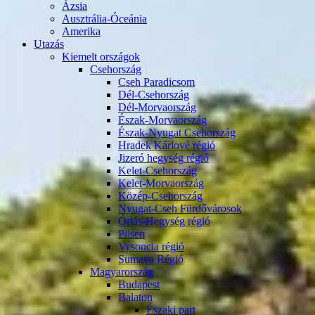
Ázsia
Ausztrália-Óceánia
Amerika
Utazás
Kiemelt országok
Csehország
Cseh Paradicsom
Dél-Csehország
Dél-Morvaország
Észak-Morvaország
Észak-Nyugat Csehország
Hradek Kárlové régió
Jizeró hegység régió
Kelet-Csehország
Kelet-Morvaország
Közép-Csehország
Nyugat-Cseh Fürdővárosok
Óriás-Hegység régió
Pilsen
Vysoncia régió
Sumava Régió
Magyarország
Budapest
Balaton
Északi part