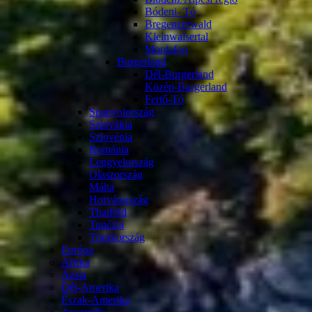
Bódeni- Tó
Bregenzerwald
Kleinwalsertal
Montafon
Burgerland
Dél-Burgerland
Közép-Burgerland
Fertő-Tó
Spanyolország
Szlovákia
Szlovénia
Románia
Lengyelország
Olaszország
Málta
Horvátország
Thaiföld
Tunézia
Törökország
Európa
Afrika
Ázsia
Dél-Amerika
Észak-Amerika