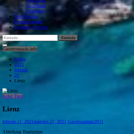
Ausztrália
Új-Zéland
Országok
Napi Recept
Program ajánló
Forgatás, Fotózás
Keresés:
Gasztroutazás.info
Home
2021
február
21
Lienz
Kelet Tirol
Lienz
február 21, 2021
március 27, 2021
Gasztroadmin2021
Abteilung Tourizmus