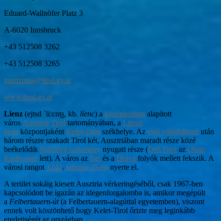
Eduard-Wallnöfer Platz 3
A-6020 Innsbruck
+43 512508 3262
+43 512508 3265
tourizmus@tirol.gv.at
www.tirol.gv.at
Lienz
(ejtsd ˈli:ɛnt͜s, kb.
líenc
) a
középkorban
alapított
város
Ausztria
Tirol
tartományában, a
Lienzi
járás
központjaként
Kelet-Tirol
székhelye. Az
első világháború
után
három részre szakadt Tirol két, Ausztriában maradt része közé
beékelődik
Salzburg tartomány
nyugati része (
Dél-Tirol
az
Olasz
Királyságé
lett). A város az
Isel
és a
Dráva
folyók mellett fekszik. A
városi rangot
1242
.
február 25-én
nyerte el.
A terület sokáig kiesett Ausztria vérkeringéséből, csak 1967-ben
kapcsolódott be igazán az idegenforgalomba is, amikor megépült
a
Felbertauern-út
(a Felbertauern-alagúttal egyetemben), viszont
ennek volt köszönhető hogy Kelet-Tirol őrizte meg leginkább
eredetiségét az országban.