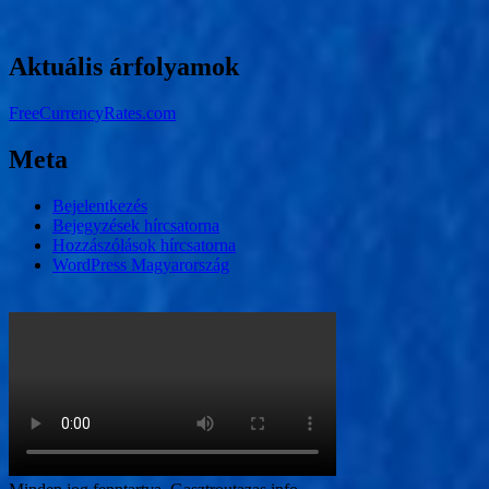
Aktuális árfolyamok
FreeCurrencyRates.com
Meta
Bejelentkezés
Bejegyzések hírcsatorna
Hozzászólások hírcsatorna
WordPress Magyarország