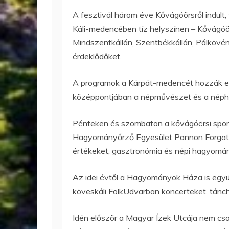
A fesztivál három éve Kővágóörsről indult, 
Káli-medencében tíz helyszínen – Kővágóö
Mindszentkállán, Szentbékkállán, Pálkövén
érdeklődőket.
A programok a Kárpát-medencét hozzák el 
középpontjában a népművészet és a néph
Pénteken és szombaton a kővágóörsi spor
Hagyományőrző Egyesület Pannon Forgataga
értékeket, gasztronómia és népi hagyomán
Az idei évtől a Hagyományok Háza is együt
köveskáli FolkUdvarban koncerteket, tánc
Idén először a Magyar Ízek Utcája nem c