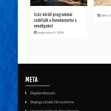
Száz körüli programmal
július 
csábítják a Dunakanyarba a
vendégeket
augusztus 6, 2026
META
Bejelentkezés
Bejegyzések hírcsatorna
Hozzászólások hírcsatorna