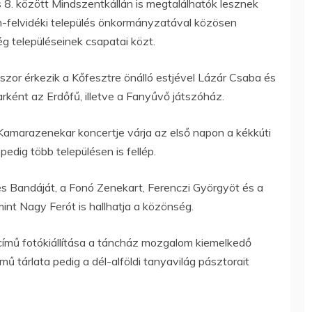
 8. között Mindszentkállán is megtalálhatók lesznek
n-felvidéki település önkormányzatával közösen
g településeinek csapatai közt.
zor érkezik a Kőfesztre önálló estjével Lázár Csaba és
rként az Erdőfű, illetve a Fanyűvő játszóház.
Kamarazenekar koncertje várja az első napon a kékkúti
edig több településen is fellép.
s Bandáját, a Fonó Zenekart, Ferenczi Györgyöt és a
mint Nagy Ferót is hallhatja a közönség.
ímű fotókiállítása a táncház mozgalom kiemelkedő
ű tárlata pedig a dél-alföldi tanyavilág pásztorait