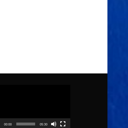
ólejátszó
00:00
05:30