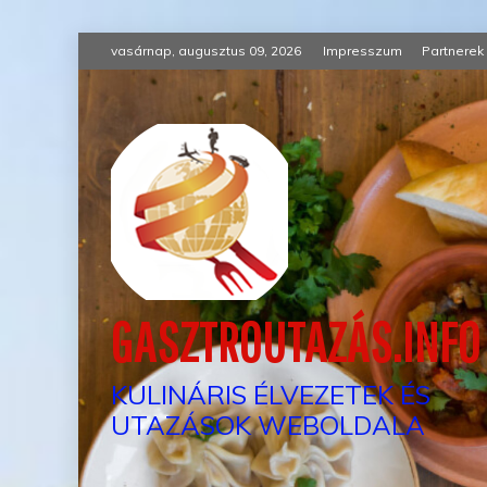
Skip
vasárnap, augusztus 09, 2026
Impresszum
Partnerek
to
content
GASZTROUTAZÁS.INFO
KULINÁRIS ÉLVEZETEK ÉS
UTAZÁSOK WEBOLDALA