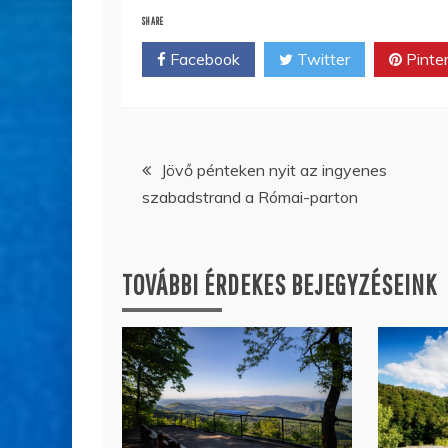
SHARE
Facebook
Twitter
Pinte
Bejegyzés
Jövő pénteken nyit az ingyenes
szabadstrand a Római-parton
navigáció
TOVÁBBI ÉRDEKES BEJEGYZÉSEINK