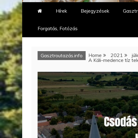
Hírek
Bejegyzések
Gasztr
Forgatás, Fotózás
Home
2021
júl
Gasztroutazás.info
A Káli-medence tíz te