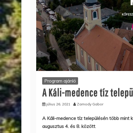
Program ajánló
A Káli-medence tíz telep
július 26, 2021
Zamody Gabor
A Káli-medence tíz településén több mint
augusztus 4. és 8. között
.