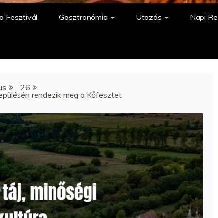
o Fesztivál
Gasztronómia
Utazás
Napi Re
ius
26
lepülésén rendezik meg a Kőfesztet