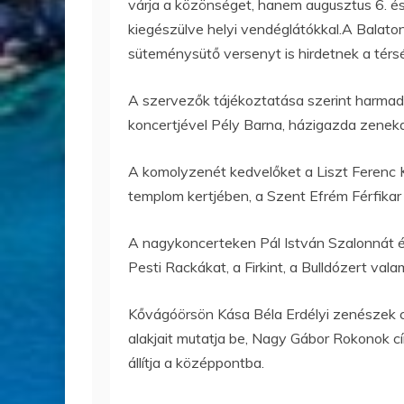
várja a közönséget, hanem augusztus 6. és
kiegészülve helyi vendéglátókkal.A Balato
süteménysütő versenyt is hirdetnek a térsé
A szervezők tájékoztatása szerint harmads
koncertjével Pély Barna, házigazda zeneka
A komolyzenét kedvelőket a Liszt Ferenc 
templom kertjében, a Szent Efrém Férfikar p
A nagykoncerteken Pál István Szalonnát é
Pesti Rackákat, a Firkint, a Bulldózert vala
Kővágóörsön Kása Béla Erdélyi zenészek c
alakjait mutatja be, Nagy Gábor Rokonok cím
állítja a középpontba.