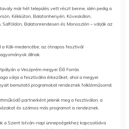
tavaly már hét település vett részt benne, idén pedig a
rsön, Kékkúton, Balatonhenyén, Köveskálon,
, Salföldön, Balatonrendesen és Monoszlón – várják az
a Káli-medencébe, az ötnapos fesztivál
agyományok állnak.
tpályán a Veszprém megyei Élő Forrás
 várja a fesztiválra érkezőket, ahol a megyei
yait bemutató programokat rendeznek folklórműsorral.
tműködő partnerként jelenik meg a fesztiválon, a
házakat és számos más programot is rendeznek.
sak a Szent István-napi ünnepségekhez kapcsolódva