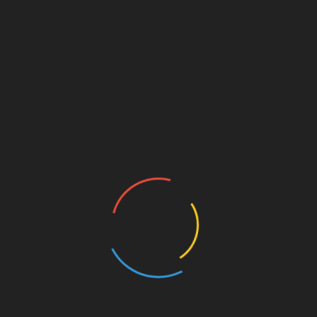
mb volt, remek tejfölös mártással, egy tészta körettel.
, és szintén nem csak jól volt elkészítve, hanem
s felszolgál, és precízen bemutatva ajánlja az összes
választani, nem kell az étlepra vagy a tömör név
kerülnek, tálalásuk maximálisan megfelel a helynek, sőt.
 az ételek minőségének, és mennyiségének, igazából
rűbb és kisebb ételek a megszokottak, ezek