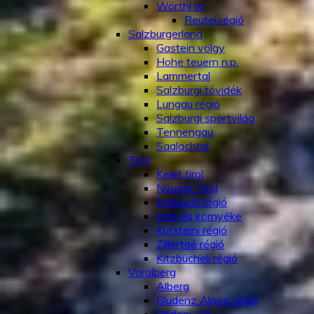
Wörthi tó
Reutei régió
Salzburgerland
Gastein völgy
Hohe teuern n.p.
Lammertal
Salzburgi tóvidék
Lungau régió
Salzburgi sportvilág
Tennengau
Saalachtal
Tirol
Kelet tirol
Nyugat Tirol
Insbrucki régió
Imst és környéke
Kufsteini régió
Zillertaé régió
Kitzbücheli régió
Voralberg
Alberg
Bludenz Alpesi régió