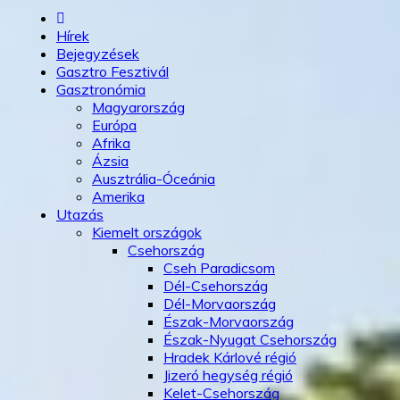
Hírek
Bejegyzések
Gasztro Fesztivál
Gasztronómia
Magyarország
Európa
Afrika
Ázsia
Ausztrália-Óceánia
Amerika
Utazás
Kiemelt országok
Csehország
Cseh Paradicsom
Dél-Csehország
Dél-Morvaország
Észak-Morvaország
Észak-Nyugat Csehország
Hradek Kárlové régió
Jizeró hegység régió
Kelet-Csehország