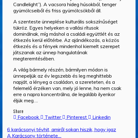
Candlelight”). A vacsora hideg húsokból, tenger
gyümölcseiből és friss gyümölcsökből áll.
A szenteste ünneplése kulturális sokszínűséget
tükröz. Egyes helyeken a vallási rítusok
dominálnak, míg máshol a családi együttlét és az
étkezés kerül előtérbe. Az ajándékozás, a közös
étkezés és a fények mindenhol kiemelt szerepet
játszanak az ünnep hangulatának
megteremtésében.
A világ bármely részén, bármilyen módon is
ünnepeljük az év legszebb és leg meghittebb
napját, a lényeg a családon, a szereteten, és a
felemelő érzéken van, mely jó lenne, ha nem csak
erre a napra koncentrálna, de legalább ilyenkor
éljük meg….
Share
Facebook
Twitter
Pinterest
Linkedin
Bejegyzés
6 karácsonyi tévhit, amiről sokan hiszik, hogy igaz
A Karácsony története…