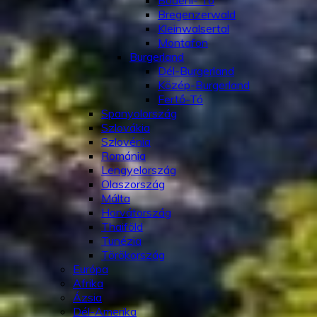
Bódeni- Tó
Bregenzerwald
Kleinwalsertal
Montafon
Burgerland
Dél-Burgerland
Közép-Burgerland
Fertő-Tó
Spanyolország
Szlovákia
Szlovénia
Románia
Lengyelország
Olaszország
Málta
Horvátország
Thaiföld
Tunézia
Törökország
Európa
Afrika
Ázsia
Dél-Amerika