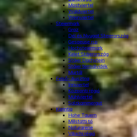
Mostviertel
Waldviertel
Weinviertel
Steiermark
Graz
Dél és Nyugat Steierország
Gesaeuse n.p
Hochsteiermark
Kelet Stájerország
Stájer Dachstein
Stájer termálvidék
Murtál
Felső- Ausztria
Innviertel
Központi régió
Mühlviertel
Salzkammergut
Karintia
Hohe Tauern
Millstatti tó
Naturarene
Villachi régió