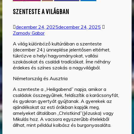
SZENTESTE A VILÁGBAN
december 24, 2025
december 24, 2025
Zamody Gabor
A világ különböző kultúráiban a szenteste
(december 24.) ünneplése jelentősen eltérhet,
tükrözve a helyi hagyományokat, vallási
szokásokat és családi tradíciókat. Íme néhány
érdekes és színes szokás a nagyvilágból.
Németország és Ausztria
A szenteste a „Heiligabend” napja, amikor a
családok összegyűlnek, feldíszítik a karácsonyfát,
és gyakran gyertyát gyújtanak. A gyerekek az
ajándékokat az esti órákban kapják meg,
amelyeket általában „Christkind”(Jézuska) vagy
Mikulás hoz. A vacsora egyszerűbb ételekből
állhat, mint például kolbász és burgonyasaláta.