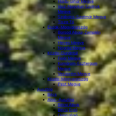
Hajdú-Bihar Megye
Jász-Nagykun Szolnok
Megye
Szabolcs-Szatmár Megye
Tisza Tó
Észak-Magyarország
Borsod Abaúj-Zemplén
Megye
Heves Megye
Nógrád Megye
Közép-Dunántúl
Fejér Megye
Komárom-Esztergom
Megye
Veszprém Megye
Közép-Magyarország
Pest Megye
Ausztria
Bécs
Alsó -Ausztria
Bécsi Alpok
Bécsi Erdő
Duna régió