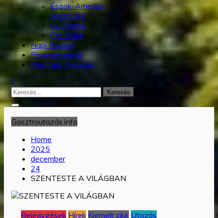
Észak-Amerika
Ausztrália
Új-Zéland
Országok
Napi Recept
Program ajánló
Forgatás, Fotózás
Keresés:
Gasztroutazás.info
Home
2025
december
24
SZENTESTE A VILÁGBAN
Bejegyzések
Hírek
Kiemelt cikk
Utazás