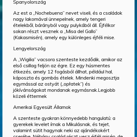
Spanyolország
Az est a „Nochebuena” nevet viseli, és a családok
nagy lakomával ünnepelnek, amely tengeri
ételekből, bárányból vagy pulykából áll. Éjfélkor
sokan részt vesznek a „Misa del Gallo”
(Kakasmisén), amely egy különleges éjféli mise.
Lengyelország
A „Wigilia” vacsora szenteste kezdődik, amikor az
első csillag feljön az égre. Ez egy húsmentes
étkezés, amely 12 fogásból állhat, például hal,
káposzta és gombás ételek. Mindenki megosztja
egymással az ostyát („opłatek”) és
jókívánságokat mondanak egymásnak.Legjobb
közeli éttermek
Amerikai Egyesült Államok
A szenteste gyakran könnyedebb hangulatú: a
gyerekek levelet írnak a Mikulásnak, és tejet,
valamint sütit hagynak neki az ajándékokért
cserébe. Néhány család részt vesz éjféli misén, de