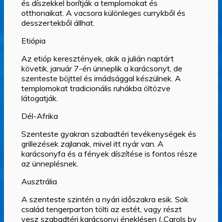
és díszekkel borítják a templomokat és
otthonaikat. A vacsora különleges currykből és
desszertekből állhat.
Etiópia
Az etióp keresztények, akik a julián naptárt
követik, január 7-én ünneplik a karácsonyt, de
szenteste böjttel és imádsággal készülnek. A
templomokat tradicionális ruhákba öltözve
látogatják.
Dél-Afrika
Szenteste gyakran szabadtéri tevékenységek és
grillezések zajlanak, mivel itt nyár van. A
karácsonyfa és a fények díszítése is fontos része
az ünneplésnek.
Ausztrália
A szenteste szintén a nyári időszakra esik. Sok
család tengerparton tölti az estét, vagy részt
vesz szabadtéri karácsonyi éneklésen („Carols by