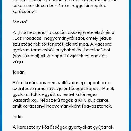
sokan már december 25-én reggel ünneplik a
karácsonyt.
Mexikó
A „Nochebuena” a családi összejövetelekről és a
„Las Posadas” hagyományról szól, amely Jézus
születésének történetét jeleníti meg. A vacsora
gyakran tamalesből, pulykából és „bacalao”-ból
(sós tőkehal) áll. A napot tűzijáték és éneklés
zárja.
Japán
Bár a karácsony nem vallási ünnep Japánban, a
szenteste romantikus jelentőséget kapott. Párok
gyakran töltik együtt az estét különleges
vacsorákkal. Népszerű fogás a KFC sült csirke,
amit karácsonyi hagyományként fogyasztanak.
India
A keresztény közösségek gyertyákat gyújtanak,