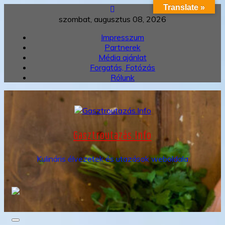
Translate »
Skip
to
szombat, augusztus 08, 2026
content
Impresszum
Partnerek
Média ajánlat
Forgatás, Fotózás
Rólunk
Gasztroutazás.Info
Kulináris élvezetek és utazások weboldala