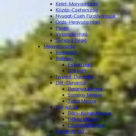
Kelet-Morvaország
Közép-Csehország
Nyugat-Cseh Fürdővárosok
Óriás-Hegység régió
Pilsen
Vysoncia régió
Sumava Régió
Magyarország
Budapest
Balaton
Északi part
Déli part
Nyugat-Dunántúl
Dél -Dunántúl
Baranya Megye
Somogy Megye
Tolna Megye
Dél-Alföld
Bács-Kiskun Megye
Békés Megye
Csongrád Megye
Észak-Alföld