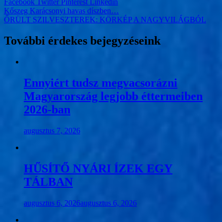
Facebook
Twitter
Pinterest
Linkedin
Bejegyzés
Kőszeg Karácsonyi havas díszben…
ŐRÜLT SZILVESZTEREK: KÖRKÉP A NAGYVILÁGBÓL
navigáció
További érdekes bejegyzéseink
Ennyiért tudsz megvacsorázni
Magyarország legjobb éttermeiben
2026-ban
augusztus 7, 2026
HŰSÍTŐ NYÁRI ÍZEK EGY
TÁLBAN
augusztus 6, 2026
augusztus 6, 2026