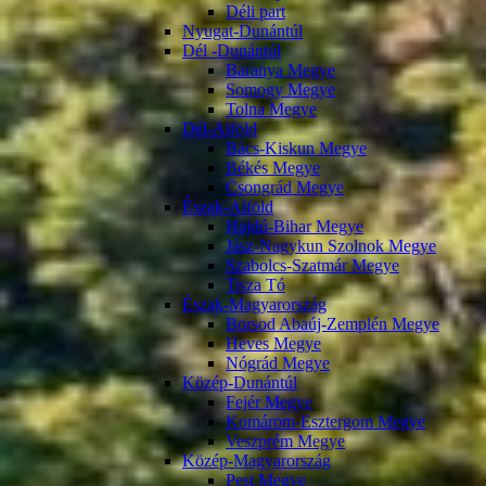
Déli part
Nyugat-Dunántúl
Dél -Dunántúl
Baranya Megye
Somogy Megye
Tolna Megye
Dél-Alföld
Bács-Kiskun Megye
Békés Megye
Csongrád Megye
Észak-Alföld
Hajdú-Bihar Megye
Jász-Nagykun Szolnok Megye
Szabolcs-Szatmár Megye
Tisza Tó
Észak-Magyarország
Borsod Abaúj-Zemplén Megye
Heves Megye
Nógrád Megye
Közép-Dunántúl
Fejér Megye
Komárom-Esztergom Megye
Veszprém Megye
Közép-Magyarország
Pest Megye