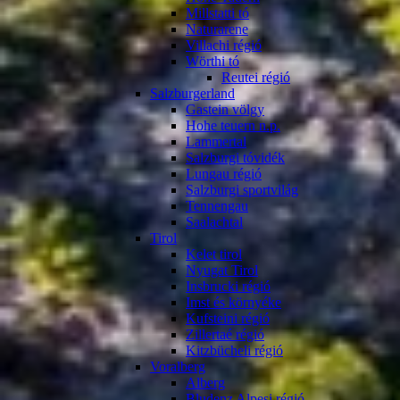
Millstatti tó
Naturarene
Villachi régió
Wörthi tó
Reutei régió
Salzburgerland
Gastein völgy
Hohe teuern n.p.
Lammertal
Salzburgi tóvidék
Lungau régió
Salzburgi sportvilág
Tennengau
Saalachtal
Tirol
Kelet tirol
Nyugat Tirol
Insbrucki régió
Imst és környéke
Kufsteini régió
Zillertaé régió
Kitzbücheli régió
Voralberg
Alberg
Bludenz Alpesi régió