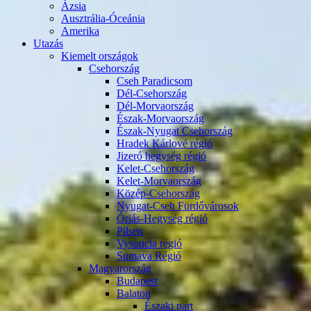
Ázsia
Ausztrália-Óceánia
Amerika
Utazás
Kiemelt országok
Csehország
Cseh Paradicsom
Dél-Csehország
Dél-Morvaország
Észak-Morvaország
Észak-Nyugat Csehország
Hradek Kárlové régió
Jizeró hegység régió
Kelet-Csehország
Kelet-Morvaország
Közép-Csehország
Nyugat-Cseh Fürdővárosok
Óriás-Hegység régió
Pilsen
Vysoncia régió
Sumava Régió
Magyarország
Budapest
Balaton
Északi part