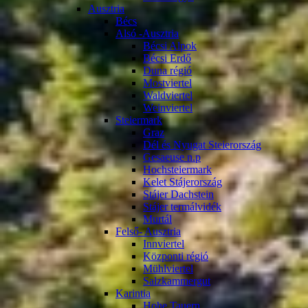
Ausztria
Bécs
Alsó -Ausztria
Bécsi Alpok
Bécsi Erdő
Duna régió
Mostviertel
Waldviertel
Weinviertel
Steiermark
Graz
Dél és Nyugat Steierország
Gesaeuse n.p
Hochsteiermark
Kelet Stájerország
Stájer Dachstein
Stájer termálvidék
Murtál
Felső- Ausztria
Innviertel
Központi régió
Mühlviertel
Salzkammergut
Karintia
Hohe Tauern