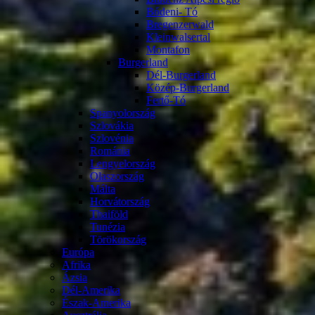
Bódeni- Tó
Bregenzerwald
Kleinwalsertal
Montafon
Burgerland
Dél-Burgerland
Közép-Burgerland
Fertő-Tó
Spanyolország
Szlovákia
Szlovénia
Románia
Lengyelország
Olaszország
Málta
Horvátország
Thaiföld
Tunézia
Törökország
Európa
Afrika
Ázsia
Dél-Amerika
Észak-Amerika