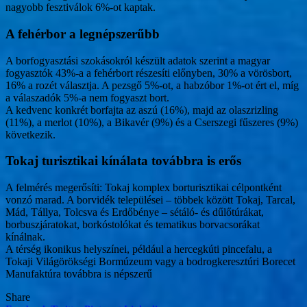
nagyobb fesztiválok 6%-ot kaptak.
A fehérbor a legnépszerűbb
A borfogyasztási szokásokról készült adatok szerint a magyar
fogyasztók 43%-a a fehérbort részesíti előnyben, 30% a vörösbort,
16% a rozét választja. A pezsgő 5%-ot, a habzóbor 1%-ot ért el, míg
a válaszadók 5%-a nem fogyaszt bort.
A kedvenc konkrét borfajta az aszú (16%), majd az olaszrizling
(11%), a merlot (10%), a Bikavér (9%) és a Cserszegi fűszeres (9%)
következik.
Tokaj turisztikai kínálata továbbra is erős
A felmérés megerősíti: Tokaj komplex borturisztikai célpontként
vonzó marad. A borvidék települései – többek között Tokaj, Tarcal,
Mád, Tállya, Tolcsva és Erdőbénye – sétáló- és dűlőtúrákat,
borbuszjáratokat, borkóstolókat és tematikus borvacsorákat
kínálnak.
A térség ikonikus helyszínei, például a hercegkúti pincefalu, a
Tokaji Világörökségi Bormúzeum vagy a bodrogkeresztúri Borecet
Manufaktúra továbbra is népszerű
Share