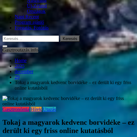
Ausztrália
Új-Zéland
Országok
Napi Recept
Program ajánló
Forgatás, Fotózás
Keresés:
Gasztroutazás.info
Home
2025
december
29
Tokaj a magyarok kedvenc borvidéke – ez derült ki egy friss
online kutatásból
Gasztronómia
Hírek
Utazás
Tokaj a magyarok kedvenc borvidéke – ez
derült ki egy friss online kutatásból