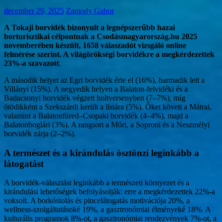
december 29, 2025
Zamody Gabor
A Tokaji borvidék bizonyult a legnépszerűbb hazai
borturisztikai célpontnak a Csodásmagyarország.hu 2025
novemberében készült, 1658 válaszadót vizsgáló online
felmérése szerint. A világörökségi borvidékre a megkérdezettek
23%-a szavazott
.
A második helyet az Egri borvidék érte el (16%), harmadik lett a
Villányi (15%). A negyedik helyen a Balaton-felvidéki és a
Badacsonyi borvidék végzett holtversenyben (7–7%), míg
ötödikként a Szekszárdi került a listára (5%). Őket követi a Mátrai,
valamint a Balatonfüred–Csopaki borvidék (4–4%), majd a
Balatonboglári (3%). A rangsort a Móri, a Soproni és a Neszmélyi
borvidék zárja (2–2%).
A természet és a kirándulás ösztönzi leginkább a
látogatást
A borvidék-választást leginkább a természeti környezet és a
kirándulási lehetőségek befolyásolják: erre a megkérdezettek 22%-a
voksolt. A borkóstolás és pincelátogatás motivációja 20%, a
wellness-szolgáltatásoké 19%, a gasztronómiai élményeké 18%. A
kulturális programok 8%-ot, a gasztronómiai rendezvények 7%-ot, a