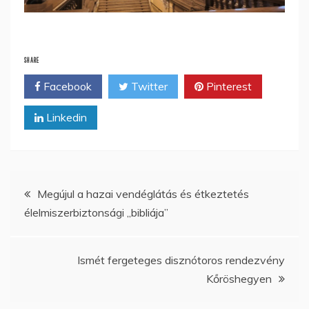
SHARE
Facebook
Twitter
Pinterest
Linkedin
Bejegyzés
Megújul a hazai vendéglátás és étkeztetés
élelmiszerbiztonsági „bibliája”
navigáció
Ismét fergeteges disznótoros rendezvény
Kőröshegyen