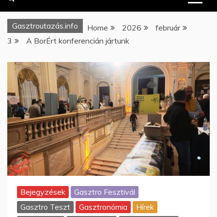
Gasztroutazás.info
Home
2026
február
3
A BorÉrt konferencián jártunk
Bejegyzések
Gasztro Fesztivál
Gasztro Teszt
Gasztronómia
Hírek