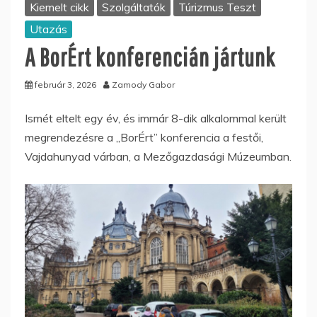
Kiemelt cikk
Szolgáltatók
Túrizmus Teszt
Utazás
A BorÉrt konferencián jártunk
február 3, 2026
Zamody Gabor
Ismét eltelt egy év, és immár 8-dik alkalommal került
megrendezésre a „BorÉrt” konferencia a festői,
Vajdahunyad várban, a Mezőgazdasági Múzeumban.