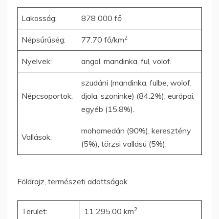
Lakosság:
878 000 fő
2
Népsűrűség:
77.70 fő/km
Nyelvek:
angol, mandinka, ful, volof.
szudáni (mandinka, fulbe, wolof,
Népcsoportok:
djola, szoninke) (84.2%), európai,
egyéb (15.8%).
mohamedán (90%), keresztény
Vallások:
(5%), törzsi vallású (5%).
Földrajz, természeti adottságok
2
Terület:
11 295.00 km