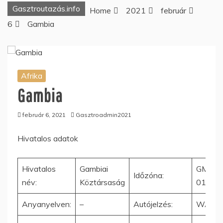
Gasztroutazás.info
Home
2021
február
6
Gambia
Afrika
Gambia
február 6, 2021
Gasztroadmin2021
Hivatalos adatok
Hivatalos
Gambiai
GMT-
Időzóna:
név:
Köztársaság
01:00
Anyanyelven:
–
Autójelzés:
WAG