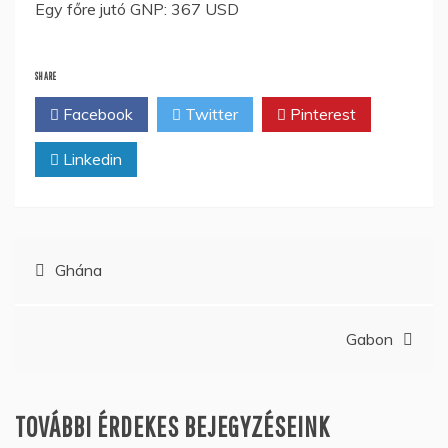
Egy főre jutó GNP: 367 USD
SHARE
Facebook
Twitter
Pinterest
Linkedin
Bejegyzés
Ghána
navigáció
Gabon
TOVÁBBI ÉRDEKES BEJEGYZÉSEINK