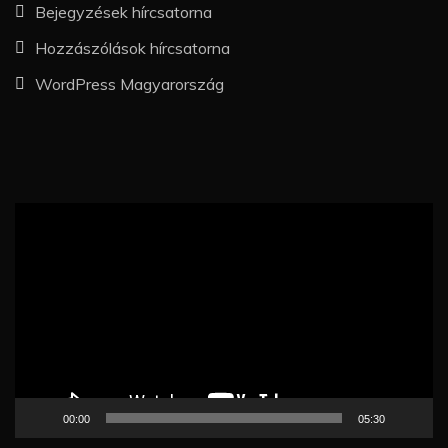
Bejegyzések hírcsatorna
Hozzászólások hírcsatorna
WordPress Magyarország
Videólejátszó
00:00
05:30