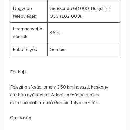
Nagyobb
Serekunda 68 000, Banjul 44
települések:
000 (102 000).
Legmagasabb
48 m.
pontok:
Főbb folyók:
Gambia.
Földrajz
Felszíne síkság, amely 350 km hosszú, keskeny
csíkban nyúlik el az Atlanti-óceánba széles
deltatorkolattal ömlő Gambia folyó mentén.
Gazdaság