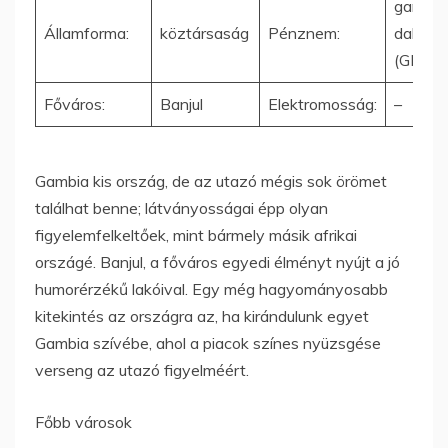
gambia
Államforma:
köztársaság
Pénznem:
dalasi
(GMD)
Főváros:
Banjul
Elektromosság:
–
Gambia kis ország, de az utazó mégis sok örömet
találhat benne; látványosságai épp olyan
figyelemfelkeltőek, mint bármely másik afrikai
országé. Banjul, a főváros egyedi élményt nyújt a jó
humorérzékű lakóival. Egy még hagyományosabb
kitekintés az országra az, ha kirándulunk egyet
Gambia szívébe, ahol a piacok színes nyüzsgése
verseng az utazó figyelméért.
Főbb városok