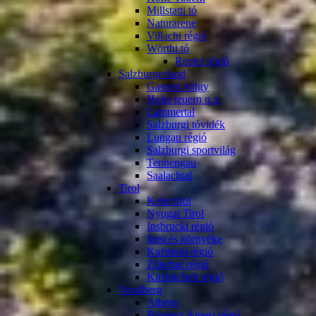
Millstatti tó
Naturarene
Villachi régió
Wörthi tó
Reutei régió
Salzburgerland
Gastein völgy
Hohe teuern n.p.
Lammertal
Salzburgi tóvidék
Lungau régió
Salzburgi sportvilág
Tennengau
Saalachtal
Tirol
Kelet tirol
Nyugat Tirol
Insbrucki régió
Imst és környéke
Kufsteini régió
Zillertaé régió
Kitzbücheli régió
Voralberg
Alberg
Bludenz Alpesi régió