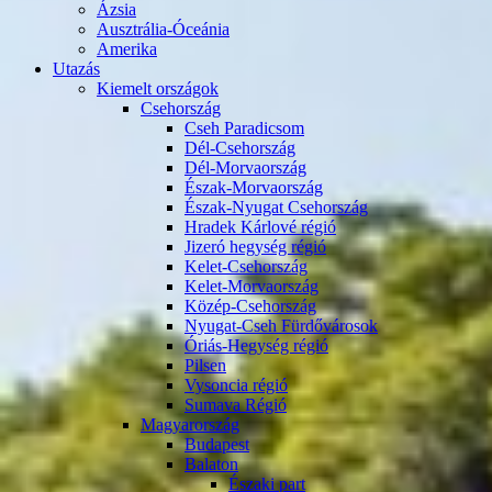
Ázsia
Ausztrália-Óceánia
Amerika
Utazás
Kiemelt országok
Csehország
Cseh Paradicsom
Dél-Csehország
Dél-Morvaország
Észak-Morvaország
Észak-Nyugat Csehország
Hradek Kárlové régió
Jizeró hegység régió
Kelet-Csehország
Kelet-Morvaország
Közép-Csehország
Nyugat-Cseh Fürdővárosok
Óriás-Hegység régió
Pilsen
Vysoncia régió
Sumava Régió
Magyarország
Budapest
Balaton
Északi part