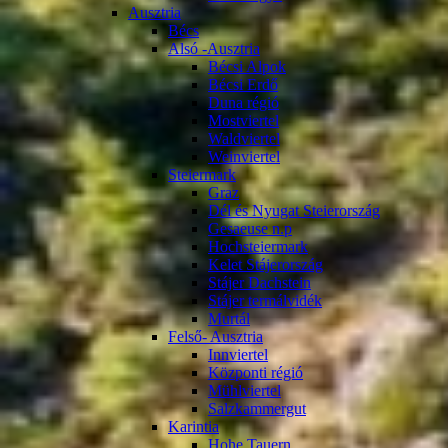
Ausztria
Bécs
Alsó -Ausztria
Bécsi Alpok
Bécsi Erdő
Duna régió
Mostviertel
Waldviertel
Weinviertel
Steiermark
Graz
Dél és Nyugat Steierország
Gesaeuse n.p
Hochsteiermark
Kelet Stájerország
Stájer Dachstein
Stájer termálvidék
Murtál
Felső- Ausztria
Innviertel
Központi régió
Mühlviertel
Salzkammergut
Karintia
Hohe Tauern