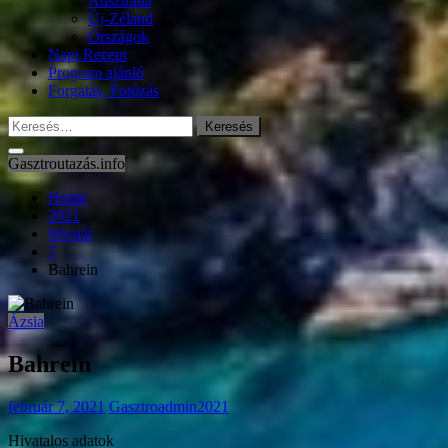
Ausztrália
Új-Zéland
Országok
Napi Recept
Program ajánló
Forgatás, Fotózás
Keresés:
Gasztroutazás.info
Home
2021
február
7
Bahrein
Ázsia
Bahrein
február 7, 2021
Gasztroadmin2021
Hivatalos adatok