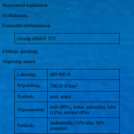
Nemzetközi repülőterek
Al Muharraq.
Fontosabb telefonszámok
Ország előhívó: 973
Földrajz, gazdaság
Népességi adatok
Lakosság:
489 000 fő
2
Népsűrűség:
706.50 fő/km
Nyelvek:
arab, angol.
arab (80%), indiai, pakisztáni, iráni
Népcsoportok:
(12%), európai (8%).
mohamedán (50% síita, 50%
Vallások:
szunnita).