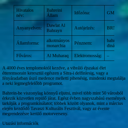
Hivatalos
Bahreini
Időzóna:
GMT+02:0
név:
Állam
Dawlat Al
Anyanyelven:
Autójelzés:
BRN
Bahrayn
alkotmányos
bahreini
Államforma:
Pénznem:
monarchia
dinár (BHD
Főváros:
Al Muharaq
Elektromosság:
–
A 4000 éves templomoktól kezdve, a vibráló éjszakai élet
étteremsorain keresztül egészen a Sitra-i delfinlesig, vagy a
fényáradatban úszó medence melletti pihenésig, mindenki megtalálja
a neki legmegfelelőbb programot.
Bahrein-be viszonylag könnyű eljutni, mivel több mint 50 városból
érkezik közvetlen repülő járat. Egész évben nagyszabású események
tarkítják a programkínálatot; többek között olyanok, mint a március
elején kezdődő Tavaszi Kulturális Fesztivál, vagy az évente
megrendezésre kerülő motorverseny.
Utazási információk