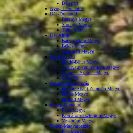
Déli part
Nyugat-Dunántúl
Dél -Dunántúl
Baranya Megye
Somogy Megye
Tolna Megye
Dél-Alföld
Bács-Kiskun Megye
Békés Megye
Csongrád Megye
Észak-Alföld
Hajdú-Bihar Megye
Jász-Nagykun Szolnok Megye
Szabolcs-Szatmár Megye
Tisza Tó
Észak-Magyarország
Borsod Abaúj-Zemplén Megye
Heves Megye
Nógrád Megye
Közép-Dunántúl
Fejér Megye
Komárom-Esztergom Megye
Veszprém Megye
Közép-Magyarország
Pest Megye