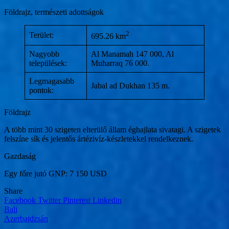
Földrajz, természeti adottságok
2
Terület:
695.26 km
Nagyobb
Al Manamah 147 000, Al
települések:
Muharraq 76 000.
Legmagasabb
Jabal ad Dukhan 135 m.
pontok:
Földrajz
A több mint 30 szigeten elterülő állam éghajlata sivatagi. A szigetek
felszíne sík és jelentős ártézivíz-készletekkel rendelkeznek.
Gazdaság
Egy főre jutó GNP: 7 150 USD
Share
Facebook
Twitter
Pinterest
Linkedin
Bejegyzés
Bali
Azerbajdzsán
navigáció