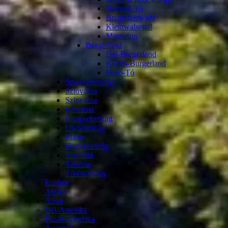
Bódeni- Tó
Bregenzerwald
Kleinwalsertal
Montafon
Burgerland
Dél-Burgerland
Közép-Burgerland
Fertő-Tó
Spanyolország
Szlovákia
Szlovénia
Románia
Lengyelország
Olaszország
Málta
Horvátország
Thaiföld
Tunézia
Törökország
Európa
Afrika
Ázsia
Dél-Amerika
Észak-Amerika