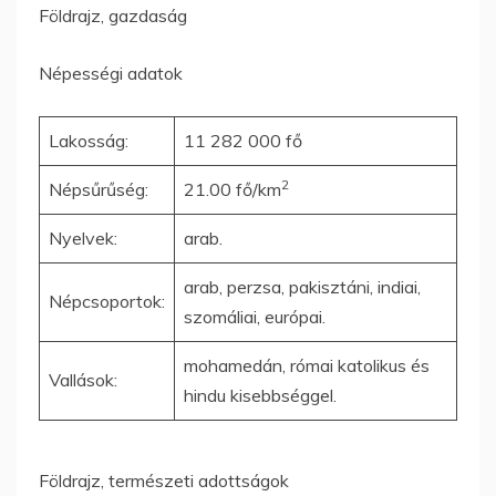
Földrajz, gazdaság
Népességi adatok
Lakosság:
11 282 000 fő
2
Népsűrűség:
21.00 fő/km
Nyelvek:
arab.
arab, perzsa, pakisztáni, indiai,
Népcsoportok:
szomáliai, európai.
mohamedán, római katolikus és
Vallások:
hindu kisebbséggel.
Földrajz, természeti adottságok