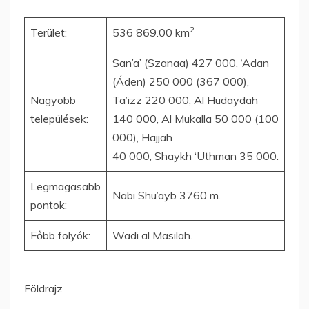
2
Terület:
536 869.00 km
San’a’ (Szanaa) 427 000, ‘Adan
(Áden) 250 000 (367 000),
Nagyobb
Ta’izz 220 000, Al Hudaydah
települések:
140 000, Al Mukalla 50 000 (100
000), Hajjah
40 000, Shaykh ‘Uthman 35 000.
Legmagasabb
Nabi Shu’ayb 3760 m.
pontok:
Főbb folyók:
Wadi al Masilah.
Földrajz