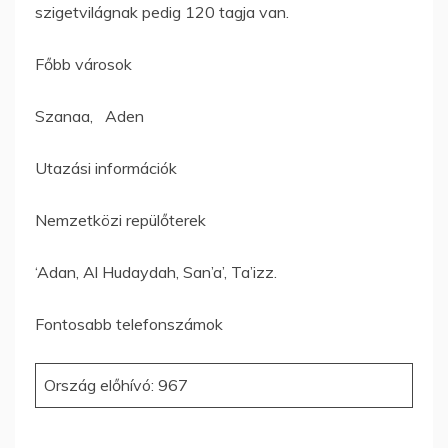
szigetvilágnak pedig 120 tagja van.
Főbb városok
Szanaa, Aden
Utazási információk
Nemzetközi repülőterek
‘Adan, Al Hudaydah, San’a’, Ta’izz.
Fontosabb telefonszámok
Ország előhívó: 967