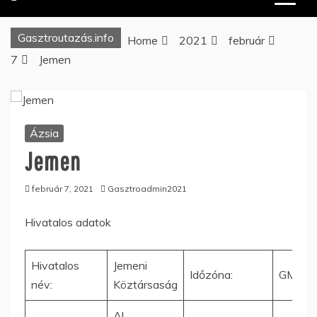
Gasztroutazás.info
Home
2021
február
7
Jemen
Ázsia
Jemen
február 7, 2021
Gasztroadmin2021
Hivatalos adatok
Hivatalos
Jemeni
Időzóna:
GMT+0
név:
Köztársaság
Al