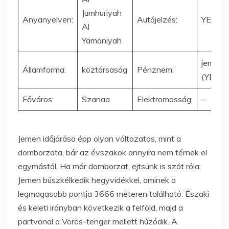
Jumhuriyah
Anyanyelven:
Autójelzés:
YEM
Al
Yamaniyah
jemeni r
Államforma:
köztársaság
Pénznem:
(YER)
Főváros:
Szanaa
Elektromosság:
–
Jemen időjárása épp olyan változatos, mint a
domborzata, bár az évszakok annyira nem térnek el
egymástól. Ha már domborzat, ejtsünk is szót róla;
Jemen büszkélkedik hegyvidékkel, aminek a
legmagasabb pontja 3666 méteren található. Északi
és keleti irányban következik a felföld, majd a
partvonal a Vörös-tenger mellett húzódik. A