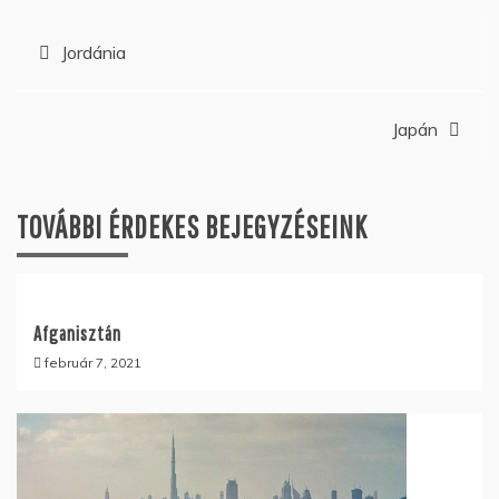
Bejegyzés
Jordánia
navigáció
Japán
TOVÁBBI ÉRDEKES BEJEGYZÉSEINK
Afganisztán
február 7, 2021