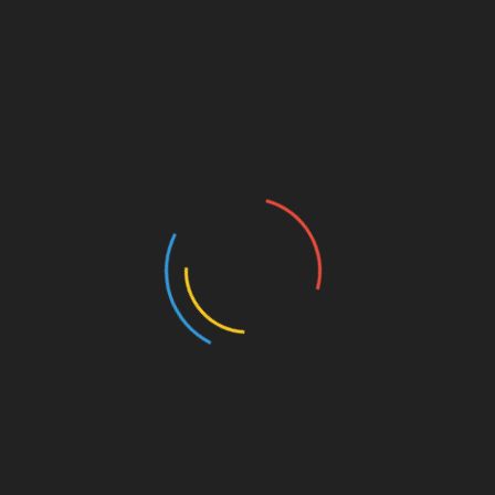
árosrészben.
– Szenterzsébethegy városrészben.
srészben.
rosrészben
zsok városrészben
[
tfa városrészben
mok Igazgatósága – 1968-ból,
Kisfaludi Strobl
kerámiaművész gyűjteményével.
 Skanzen 1969-ből, az olai városrészben.
ák át a Skanzen kibővítéseként.
IM
) – a Skanzen mellett található az olai városrészben.
egyetemi tanár, akadémikus hagyatékából összeállított,