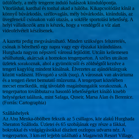
üdülőhely, a mély tengerre induló halászok kiindulópontja.
Vitorláshal, kardhal és tonhal akad a hálóba. Kikapcsolódást kínál a
könnyű búvárkodás, széllovaglás, mély búvárkodás, kirándulás, az
üvegfenekű csónakon való utazás, a sokféle sportolási lehetőség. A
helyi vállalkozók arra is készek, hogy a vendégről a víz alatt
videofelvételt készítsenek.
A kazetta pedig megvásárolható. Minden szükséges felszerelés,
csónak is bérelhető egy napra vagy egy éjszakai kirándulásra.
Hurghada nagyon népszerű várossá fejlődött. Utcáin kellemesen
sétálhatunk, akárcsak a homokos tengerparton. A széles utcákon
üzletek sorakoznak, ahol a gyümölcstől és zöldségtől kezdve a
tengeri kagylóig mindent kínálnak. Élvezetes az ajándéktárgyak
között vadászni. Hívogató a szúk (suq). A városnak van akváriuma
és a tengeri életet bemutató múzeuma. A tengerpart közelében
mecset emelkedik, míg távolabb magánbungalók sorakoznak. A
tengerparton továbbutazva hasonló lehetőségeket kínáló kisebb
helységeket találunk, mint Safaga, Quseir, Marsa Alan és Berenice.
(Forrás: Cartographia)
Szálláshelyek
Az Abu Menka-öbölben fekszik az 5 csillagos, kör alakú Hurghada
Sheraton Szálloda. Üzletei és 65 szobájának egy része a fákkal,
bokrokkal és virágágyásokkal díszített oszlopos udvarra néz. A
tengerparton, 3 km-rel lejjebb található a Magawish Resort Village,