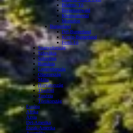
Bódeni- Tó
Bregenzerwald
Kleinwalsertal
Montafon
Burgerland
Dél-Burgerland
Közép-Burgerland
Fertő-Tó
Spanyolország
Szlovákia
Szlovénia
Románia
Lengyelország
Olaszország
Málta
Horvátország
Thaiföld
Tunézia
Törökország
Európa
Afrika
Ázsia
Dél-Amerika
Észak-Amerika