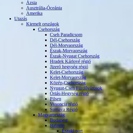
Ázsia
Ausztrália-Óceánia
Amerika
Utazás
Kiemelt országok
Csehország
Cseh Paradicsom
Dél-Csehország
Dél-Morvaország
Észak-Morvaország
Észak-Nyugat Csehország
Hradek Kárlové régió
Jizeró hegység régió
Kelet-Csehország
Kelet-Morvaország
Közép-Csehország
Nyugat-Cseh Fürdővárosok
Óriás-Hegység régió
Pilsen
Vysoncia régió
Sumava Régió
Magyarország
Budapest
Balaton
Északi part