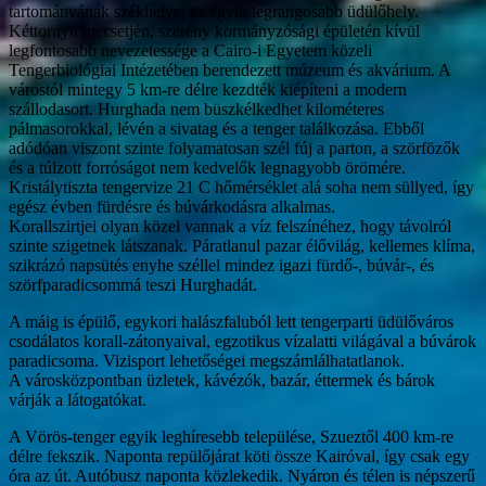
tartományának székhelye, az egyik legrangosabb üdülőhely.
Kéttornyú mecsetjén, szerény kormányzósági épületén kívül
legfontosabb nevezetessége a Cairo-i Egyetem közeli
Tengerbiológiai Intézetében berendezett múzeum és akvárium. A
várostól mintegy 5 km-re délre kezdték kiépíteni a modern
szállodasort. Hurghada nem büszkélkedhet kilométeres
pálmasorokkal, lévén a sivatag és a tenger találkozása. Ebből
adódóan viszont szinte folyamatosan szél fúj a parton, a szörfözők
és a túlzott forróságot nem kedvelők legnagyobb örömére.
Kristálytiszta tengervize 21 C hőmérséklet alá soha nem süllyed, így
egész évben fürdésre és búvárkodásra alkalmas.
Korallszirtjei olyan közel vannak a víz felszínéhez, hogy távolról
szinte szigetnek látszanak. Páratlanul pazar élővilág, kellemes klíma,
szikrázó napsütés enyhe széllel mindez igazi fürdő-, búvár-, és
szörfparadicsommá teszi Hurghadát.
A máig is épülő, egykori halászfaluból lett tengerparti üdülőváros
csodálatos korall-zátonyaival, egzotikus vízalatti világával a búvárok
paradicsoma. Vizisport lehetőségei megszámlálhatatlanok.
A városközpontban üzletek, kávézók, bazár, éttermek és bárok
várják a látogatókat.
A Vörös-tenger egyik leghíresebb települése, Szueztől 400 km-re
délre fekszik. Naponta repülőjárat köti össze Kairóval, így csak egy
óra az út. Autóbusz naponta közlekedik. Nyáron és télen is népszerű