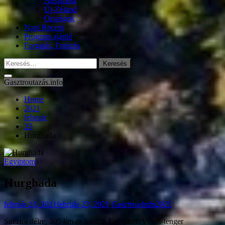
Ausztrália
Új-Zéland
Országok
Napi Recept
Program ajánló
Forgatás, Fotózás
Keresés:
Gasztroutazás.info
Home
2021
február
23
Hurghada
Egyiptom
Hurghada
február 23, 2021
február 23, 2021
Gasztroadmin2021
Sueztől délre, 395 km-re fekszik Egyiptom Vörös-tenger