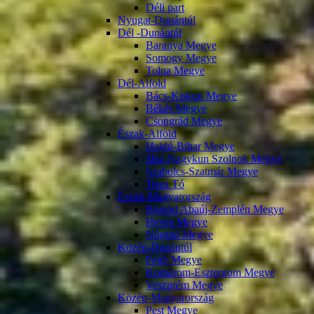
Déli part
Nyugat-Dunántúl
Dél -Dunántúl
Baranya Megye
Somogy Megye
Tolna Megye
Dél-Alföld
Bács-Kiskun Megye
Békés Megye
Csongrád Megye
Észak-Alföld
Hajdú-Bihar Megye
Jász-Nagykun Szolnok Megye
Szabolcs-Szatmár Megye
Tisza Tó
Észak-Magyarország
Borsod Abaúj-Zemplén Megye
Heves Megye
Nógrád Megye
Közép-Dunántúl
Fejér Megye
Komárom-Esztergom Megye
Veszprém Megye
Közép-Magyarország
Pest Megye