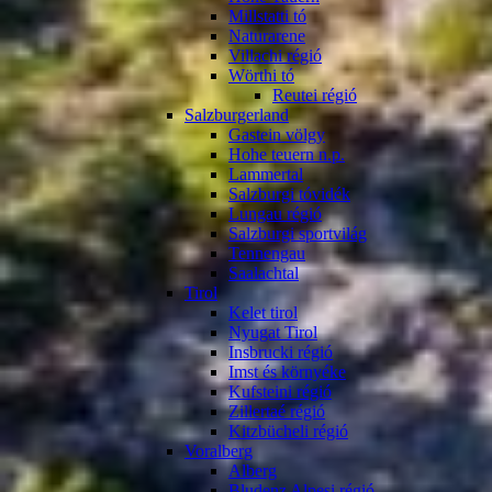
Millstatti tó
Naturarene
Villachi régió
Wörthi tó
Reutei régió
Salzburgerland
Gastein völgy
Hohe teuern n.p.
Lammertal
Salzburgi tóvidék
Lungau régió
Salzburgi sportvilág
Tennengau
Saalachtal
Tirol
Kelet tirol
Nyugat Tirol
Insbrucki régió
Imst és környéke
Kufsteini régió
Zillertaé régió
Kitzbücheli régió
Voralberg
Alberg
Bludenz Alpesi régió