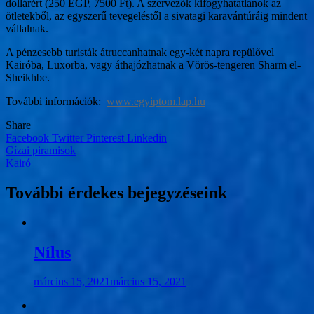
dollárért (250 EGP, 7500 Ft). A szervezők kifogyhatatlanok az
ötletekből, az egyszerű tevegeléstől a sivatagi karavántúráig mindent
vállalnak.
A pénzesebb turisták átruccanhatnak egy-két napra repülővel
Kairóba, Luxorba, vagy áthajózhatnak a Vörös-tengeren Sharm el-
Sheikhbe.
További információk:
www.egyiptom.lap.hu
Share
Facebook
Twitter
Pinterest
Linkedin
Bejegyzés
Gízai piramisok
Kairó
navigáció
További érdekes bejegyzéseink
Nílus
március 15, 2021
március 15, 2021