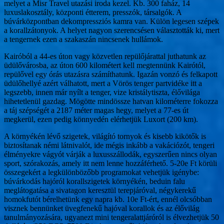
melyet a Misr Travel utazási iroda kezel. Kb. 300 faház, 14
luxuslakosztály, központi étterem, presszók, társalgók. A
búvárközpontban dekompressziós kamra van. Külön legesen szépek
a korallzátonyok. A helyet nagyon szerencsésen választották ki, mert
a tengernek ezen a szakaszán nincsenek hullámok.
Kairóból a 44-es úton vagy közvetlen repülőjárattal juthatunk az
üdülővárosba, az úton 600 kilométert kell megtennünk Kairótól,
repülővel egy órás utazásra számíthatunk. Igazán vonzó és felkapott
üdülőhellyé azért válhatott, mert a Vörös tenger partvidéke itt a
legszebb, innen már nyílt a tenger, vize kristálytiszta, élővilága
hihetetlenül gazdag. Mögötte mindössze hatvan kilométerre fokozza
a táj szépségét a 2187 méter magas hegy, melyet a 77-es út
megkerül, ezen pedig könnyedén elérhetjük Luxort (200 km).
A környékén lévő szigetek, világító tornyok és kisebb kikötők is
biztosítanak némi látnivalót, ide mégis inkább a vakációzót, tengeri
élményekre vágyót várják a luxusszállodák, egyszerűen nincs olyan
sport, szórakozás, amely itt nem lenne hozzáférhető. 5-20e Ft körüli
összegekért a legkülönbözőbb programokat vehetjük igénybe:
búvárkodás hajóról korallszigetek környékén, beduin falu
meglátogatása a sivatagon keresztül terepjáróval, négykerekű
homokfutót bérelhetünk egy napra kb. 10e Ft-ért, ennél olcsóbban
visznek bennünket üvegfenekű hajóval korallok és az élővilág
tanulmányozására, ugyanezt mini tengeralattjáróról is élvezhetjük 50