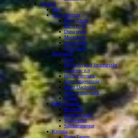
Ausztria
Bécs
Alsó -Ausztria
Bécsi Alpok
Bécsi Erdő
Duna régió
Mostviertel
Waldviertel
Weinviertel
Steiermark
Graz
Dél és Nyugat Steierország
Gesaeuse n.p
Hochsteiermark
Kelet Stájerország
Stájer Dachstein
Stájer termálvidék
Murtál
Felső- Ausztria
Innviertel
Központi régió
Mühlviertel
Salzkammergut
Karintia
Hohe Tauern