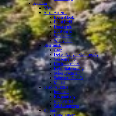
Ausztria
Bécs
Alsó -Ausztria
Bécsi Alpok
Bécsi Erdő
Duna régió
Mostviertel
Waldviertel
Weinviertel
Steiermark
Graz
Dél és Nyugat Steierország
Gesaeuse n.p
Hochsteiermark
Kelet Stájerország
Stájer Dachstein
Stájer termálvidék
Murtál
Felső- Ausztria
Innviertel
Központi régió
Mühlviertel
Salzkammergut
Karintia
Hohe Tauern