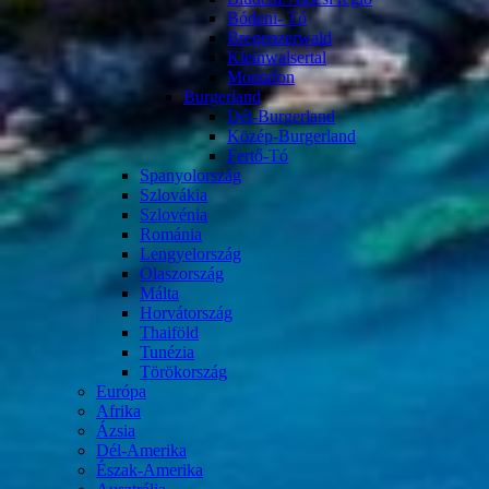
Bódeni- Tó
Bregenzerwald
Kleinwalsertal
Montafon
Burgerland
Dél-Burgerland
Közép-Burgerland
Fertő-Tó
Spanyolország
Szlovákia
Szlovénia
Románia
Lengyelország
Olaszország
Málta
Horvátország
Thaiföld
Tunézia
Törökország
Európa
Afrika
Ázsia
Dél-Amerika
Észak-Amerika