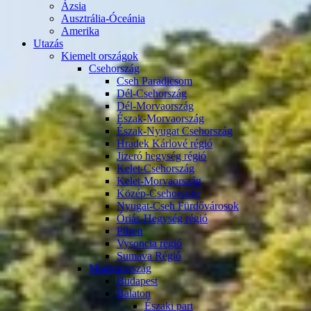
Ázsia
Ausztrália-Óceánia
Amerika
Utazás
Kiemelt országok
Csehország
Cseh Paradicsom
Dél-Csehország
Dél-Morvaország
Észak-Morvaország
Észak-Nyugat Csehország
Hradek Kárlové régió
Jizeró hegység régió
Kelet-Csehország
Kelet-Morvaország
Közép-Csehország
Nyugat-Cseh Fürdővárosok
Óriás-Hegység régió
Pilsen
Vysoncia régió
Sumava Régió
Magyarország
Budapest
Balaton
Északi part