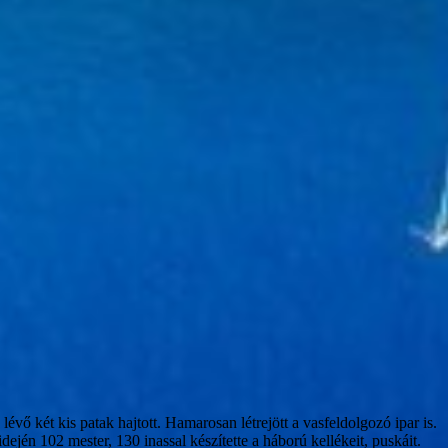
ő két kis patak hajtott. Hamarosan létrejött a vasfeldolgozó ipar is.
jén 102 mester, 130 inassal készítette a háború kellékeit, puskáit.