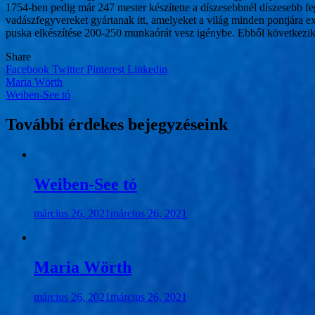
1754-ben pedig már 247 mester készítette a díszesebbnél díszesebb fe
vadászfegyvereket gyártanak itt, amelyeket a világ minden pontjára ex
puska elkészítése 200-250 munkaórát vesz igénybe. Ebből követke
Share
Facebook
Twitter
Pinterest
Linkedin
Bejegyzés
Maria Wörth
Weiben-See tó
navigáció
További érdekes bejegyzéseink
Weiben-See tó
március 26, 2021
március 26, 2021
Maria Wörth
március 26, 2021
március 26, 2021