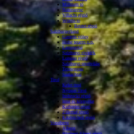
Millstatti tó
Naturarene
Villachi régió
Wörthi tó
Reutei régió
Salzburgerland
Gastein völgy
Hohe teuern n.p.
Lammertal
Salzburgi tóvidék
Lungau régió
Salzburgi sportvilág
Tennengau
Saalachtal
Tirol
Kelet tirol
Nyugat Tirol
Insbrucki régió
Imst és környéke
Kufsteini régió
Zillertaé régió
Kitzbücheli régió
Voralberg
Alberg
Bludenz Alpesi régió