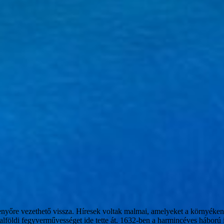
yőre vezethető vissza. Híresek voltak malmai, amelyeket a környéken lév
földi fegyverművességet ide tette át. 1632-ben a harmincéves háború ide