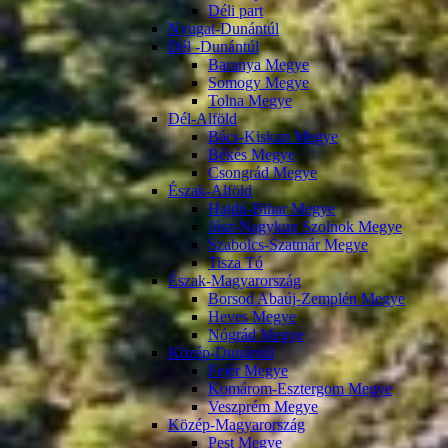
Déli part
Nyugat-Dunántúl
Dél -Dunántúl
Baranya Megye
Somogy Megye
Tolna Megye
Dél-Alföld
Bács-Kiskun Megye
Békés Megye
Csongrád Megye
Észak-Alföld
Hajdú-Bihar Megye
Jász-Nagykun Szolnok Megye
Szabolcs-Szatmár Megye
Tisza Tó
Észak-Magyarország
Borsod Abaúj-Zemplén Megye
Heves Megye
Nógrád Megye
Közép-Dunántúl
Fejér Megye
Komárom-Esztergom Megye
Veszprém Megye
Közép-Magyarország
Pest Megye