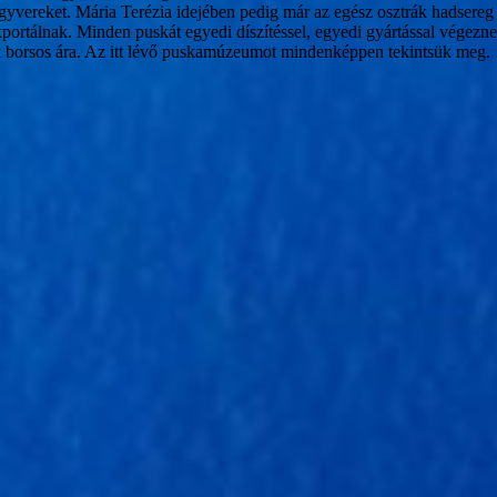
gyvereket. Mária Terézia idejében pedig már az egész osztrák hadsereg
portálnak. Minden puskát egyedi díszítéssel, egyedi gyártással végeznek
zik borsos ára. Az itt lévő puskamúzeumot mindenképpen tekintsük 