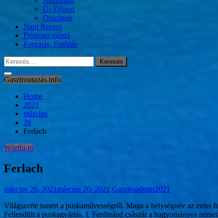
Ausztrália
Új-Zéland
Országok
Napi Recept
Program ajánló
Forgatás, Fotózás
Keresés:
Gasztroutazás.info
Home
2021
március
26
Ferlach
Wörthi-tó
Ferlach
március 26, 2021
március 26, 2021
Gasztroadmin2021
Világszerte ismert a puskaművességről. Maga a helységnév az erdei fen
Fellendült a puskagyártás. I. Ferdinánd császár a hagyományos németal