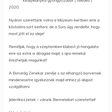
Királyleányka gyöngyözőbor ( félédes )
2020.
Nyáron szerettünk volna a Múzeum-kertben erre a
kóstolóra sort keríteni, de a Sors úgy rendelte, hogy
most jött el az ideje!
Reméljük, hogy a szeptemberi klubest jó hangulata
erre az estre is átragad majd, s újra remekül
érezhetjük magunkat!
A Borvirág Zenekar zenéje s az elhangzó borversek
mindenesetre igyekeznek majd ehhez jó alapot
szolgáltatni.
Jelentkezzetek – várunk Benneteket szeretettel!