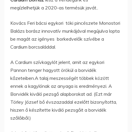
megízlelhetjük a 2020-as termésük javát..
Kovács Feri bácsi egykori töki pincészete Monostori
Balázs borász innovatív munkájával megújulva lopta
be magát az igényes borkedvelők szívébe a
Cardium borcsaláddal.
A Cardium szívkagylót jelent, amit az egykori
Pannon tenger hagyott örökül a borvidék
kőzeteiben.A talaj meszességét többek között
ennek a kagylónak az anyaga is eredményezi. A
Borvidék kiváló pezsgő alapborokat ad. (Ezt már
Törley József bő évszazaddal ezelőtt bizonyította,
hiszen ő készítette kiváló pezsgőit a borvidék
szőlőiből.)