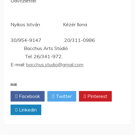
Üdvözlettel:
Nyikos István Kézér Ilona
30/954-9147 20/311-0986
Bacchus Arts Stúdió
Tel: 26/341-972;
E-mail:
bacchus.studio@gmail.com
SHARE
Facebook
Twitter
Pinterest
Linkedin