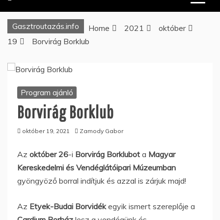
Gasztroutazás.info
Home
2021
október
19
Borvirág Borklub
Program ajánló
Borvirág Borklub
október 19, 2021
Zamody Gabor
Az
október 26
-i
Borvirág Borklubot
a
Magyar
Kereskedelmi és Vendéglátóipari Múzeumban
gyöngyöző borral indítjuk és azzal is zárjuk majd!
Az
Etyek-Budai Borvidék
egyik ismert szereplője a
Cardium Borház
lesz a vendégünk és