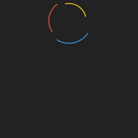
szárdi Takler Pincészet és a Villányi Gere Pincészet is,
halmi Főapátság pincészetének bejárása, és a remek
ényleg jó helyre került idén is az „Év Pincészete” díj,
ság borászatáról:
www.apatsagipinceszet.hu
st
Linkedin