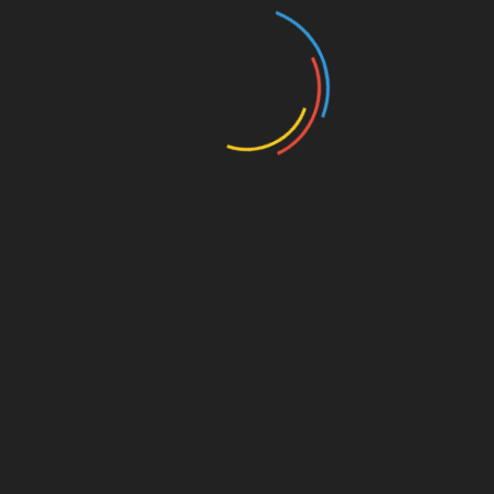
 Őrségi Nemzeti Park 2002-ben történt létrehozását
s-éri Tájvédelmi Körzet létesítésével történt – mondta
törtökön Fonyódon, a berek nemzeti parki területté
 Berek Világa Látogatóközpontnál.
 a Nagyberek a Balaton térsége és a Dráva-völgy
amely 1850-ig összefüggő vízfelület volt. Ezt száz éve
ulások, számos védett növény- és állatfaj otthona. A
vja, állományukat fenntartsa. Ennek érdekében
lítják a természetkímélő területhasználati módokat,
tják az idegenhonos fás és lágyszárú növényeket.
rest
Linkedin