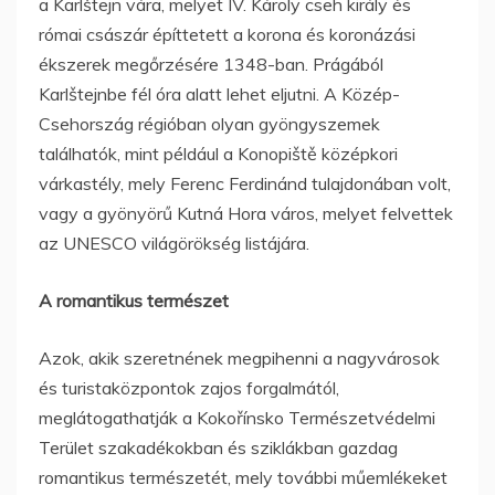
a Karlštejn vára, melyet IV. Károly cseh király és
római császár építtetett a korona és koronázási
ékszerek megőrzésére 1348-ban. Prágából
Karlštejnbe fél óra alatt lehet eljutni. A Közép-
Csehország régióban olyan gyöngyszemek
találhatók, mint például a Konopiště középkori
várkastély, mely Ferenc Ferdinánd tulajdonában volt,
vagy a gyönyörű Kutná Hora város, melyet felvettek
az UNESCO világörökség listájára.
A romantikus természet
Azok, akik szeretnének megpihenni a nagyvárosok
és turistaközpontok zajos forgalmától,
meglátogathatják a Kokořínsko Természetvédelmi
Terület szakadékokban és sziklákban gazdag
romantikus természetét, mely további műemlékeket