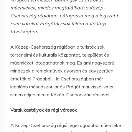
műemlékek, mindez megtalálható a Közép-
Csehország régióban. Látogassa meg a legszebb
cseh várakat Prágától csak félóra autóútnyi
távolságban.
A Közép-Csehország régióban a turisták sok
történelmi és kulturális központot, települést és
műemléket látogathatnak meg. És ami nagyszerű:
mindezek a remekművek gyorsan és egyszerűen
érhetők el Prágából. Ha Csehországban már
legalább másodszor jár és Prágát már kissé ismeri,
ismerkedjen meg a Közép-Csehország régióval.
Várak kastélyok és régi városok
A Közép-Csehország régió legelragadóbb műemléke