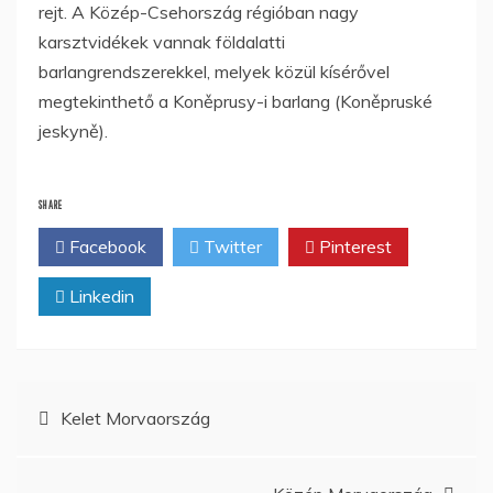
rejt. A Közép-Csehország régióban nagy
karsztvidékek vannak földalatti
barlangrendszerekkel, melyek közül kísérővel
megtekinthető a Koněprusy-i barlang (Koněpruské
jeskyně).
SHARE
Facebook
Twitter
Pinterest
Linkedin
Bejegyzés
Kelet Morvaország
navigáció