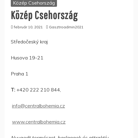
Közép Csehország
Közép Csehország
február 10, 2021
Gasztroadmin2021
Středočeský kraj
Husova 19-21
Praha 1
T:
+420 222 210 844,
info@centralbohemia.cz
www.centralbohemia.cz
Nyugodt természet, barlangok és attraktív