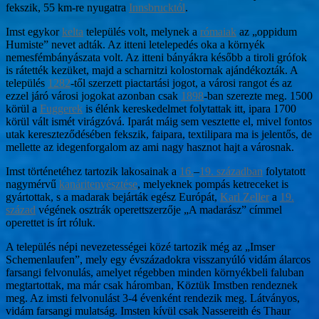
fekszik, 55 km-re nyugatra
Innsbrucktól
.
Imst egykor
kelta
település volt, melynek a
rómaiak
az „oppidum
Humiste” nevet adták. Az itteni letelepedés oka a környék
nemesfémbányászata volt. Az itteni bányákra később a tiroli grófok
is rátették kezüket, majd a scharnitzi kolostornak ajándékozták. A
település
1282
-től szerzett piactartási jogot, a városi rangot és az
ezzel járó városi jogokat azonban csak
1898
-ban szerezte meg. 1500
körül a
Fuggerek
is élénk kereskedelmet folytattak itt, ipara 1700
körül vált ismét virágzóvá. Iparát máig sem vesztette el, mivel fontos
utak kereszteződésében fekszik, faipara, textilipara ma is jelentős, de
mellette az idegenforgalom az ami nagy hasznot hajt a városnak.
Imst történetéhez tartozik lakosainak a
16.
–
19. században
folytatott
nagymérvű
kanáritenyésztése
, melyeknek pompás ketreceket is
gyártottak, s a madarak bejárták egész Európát,
Karl Zeller
a
19.
század
végének osztrák operettszerzője „A madarász” címmel
operettet is írt róluk.
A település népi nevezetességei közé tartozik még az „Imser
Schemenlaufen”, mely egy évszázadokra visszanyúló vidám álarcos
farsangi felvonulás, amelyet régebben minden környékbeli faluban
megtartottak, ma már csak háromban, Köztük Imstben rendeznek
meg. Az imsti felvonulást 3-4 évenként rendezik meg. Látványos,
vidám farsangi mulatság. Imsten kívül csak Nassereith és Thaur