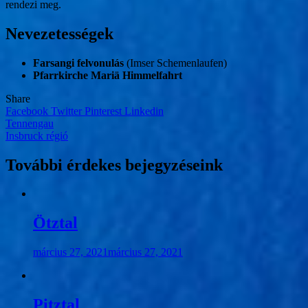
rendezi meg.
Nevezetességek
Farsangi felvonulás
(Imser Schemenlaufen)
Pfarrkirche Mariä Himmelfahrt
Share
Facebook
Twitter
Pinterest
Linkedin
Bejegyzés
Tennengau
Insbruck régió
navigáció
További érdekes bejegyzéseink
Ötztal
március 27, 2021
március 27, 2021
Pitztal