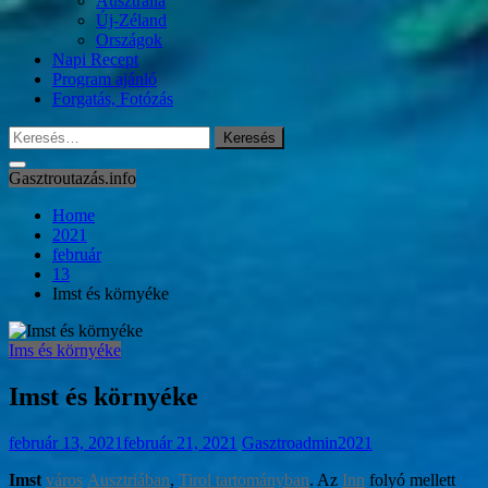
Ausztrália
Új-Zéland
Országok
Napi Recept
Program ajánló
Forgatás, Fotózás
Keresés:
Gasztroutazás.info
Home
2021
február
13
Imst és környéke
Ims és környéke
Imst és környéke
február 13, 2021
február 21, 2021
Gasztroadmin2021
Imst
város
Ausztriában
,
Tirol tartományban
. Az
Inn
folyó mellett