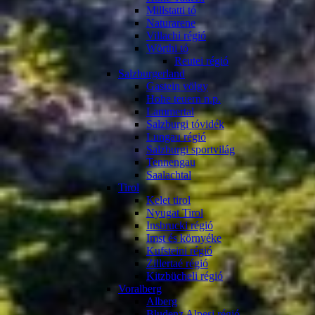
Millstatti tó
Naturarene
Villachi régió
Wörthi tó
Reutei régió
Salzburgerland
Gastein völgy
Hohe teuern n.p.
Lammertal
Salzburgi tóvidék
Lungau régió
Salzburgi sportvilág
Tennengau
Saalachtal
Tirol
Kelet tirol
Nyugat Tirol
Insbrucki régió
Imst és környéke
Kufsteini régió
Zillertaé régió
Kitzbücheli régió
Voralberg
Alberg
Bludenz Alpesi régió