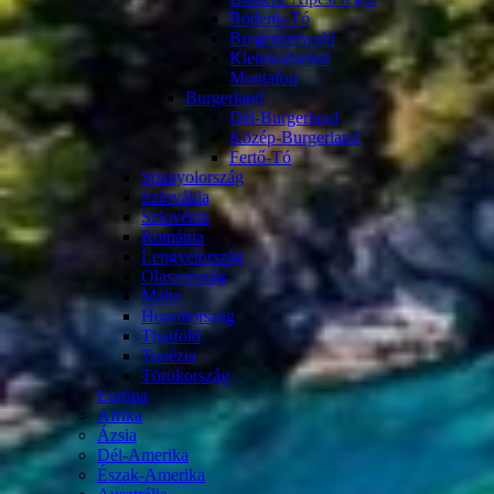
Bódeni- Tó
Bregenzerwald
Kleinwalsertal
Montafon
Burgerland
Dél-Burgerland
Közép-Burgerland
Fertő-Tó
Spanyolország
Szlovákia
Szlovénia
Románia
Lengyelország
Olaszország
Málta
Horvátország
Thaiföld
Tunézia
Törökország
Európa
Afrika
Ázsia
Dél-Amerika
Észak-Amerika