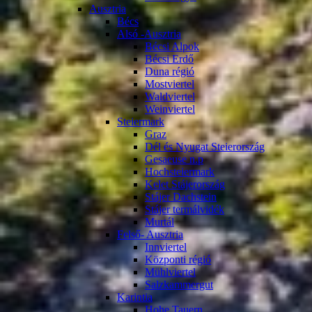
Ausztria
Bécs
Alsó -Ausztria
Bécsi Alpok
Bécsi Erdő
Duna régió
Mostviertel
Waldviertel
Weinviertel
Steiermark
Graz
Dél és Nyugat Steierország
Gesaeuse n.p
Hochsteiermark
Kelet Stájerország
Stájer Dachstein
Stájer termálvidék
Murtál
Felső- Ausztria
Innviertel
Központi régió
Mühlviertel
Salzkammergut
Karintia
Hohe Tauern