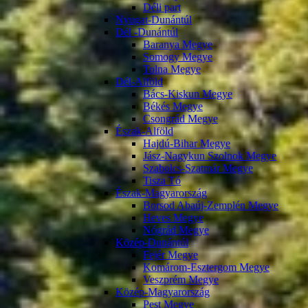
Déli part
Nyugat-Dunántúl
Dél -Dunántúl
Baranya Megye
Somogy Megye
Tolna Megye
Dél-Alföld
Bács-Kiskun Megye
Békés Megye
Csongrád Megye
Észak-Alföld
Hajdú-Bihar Megye
Jász-Nagykun Szolnok Megye
Szabolcs-Szatmár Megye
Tisza Tó
Észak-Magyarország
Borsod Abaúj-Zemplén Megye
Heves Megye
Nógrád Megye
Közép-Dunántúl
Fejér Megye
Komárom-Esztergom Megye
Veszprém Megye
Közép-Magyarország
Pest Megye