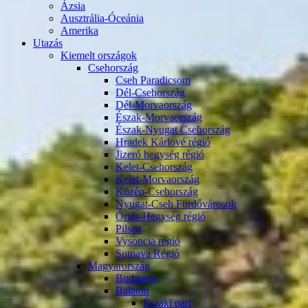
Ázsia
Ausztrália-Óceánia
Amerika
Utazás
Kiemelt országok
Csehország
Cseh Paradicsom
Dél-Csehország
Dél-Morvaország
Észak-Morvaország
Észak-Nyugat Csehország
Hradek Kárlové régió
Jizeró hegység régió
Kelet-Csehország
Kelet-Morvaország
Közép-Csehország
Nyugat-Cseh Fürdővárosok
Óriás-Hegység régió
Pilsen
Vysoncia régió
Sumava Régió
Magyarország
Budapest
Balaton
Északi part