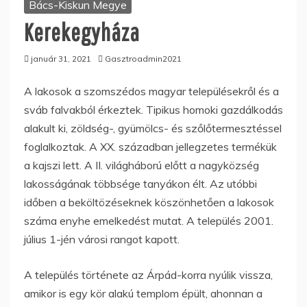
Bács-Kiskun Megye
Kerekegyháza
január 31, 2021
Gasztroadmin2021
A lakosok a szomszédos magyar településekről és a
sváb falvakból érkeztek. Tipikus homoki gazdálkodás
alakult ki, zöldség-, gyümölcs- és szőlőtermesztéssel
foglalkoztak. A XX. században jellegzetes termékük
a kajszi lett. A II. világháború előtt a nagyközség
lakosságának többsége tanyákon élt. Az utóbbi
időben a beköltözéseknek köszönhetően a lakosok
száma enyhe emelkedést mutat. A település 2001.
július 1-jén városi rangot kapott.
A település története az Árpád-korra nyúlik vissza,
amikor is egy kör alakú templom épült, ahonnan a