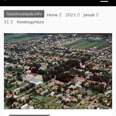
Gasztroutazás.info
Home
2021
január
31
Kerekegyháza