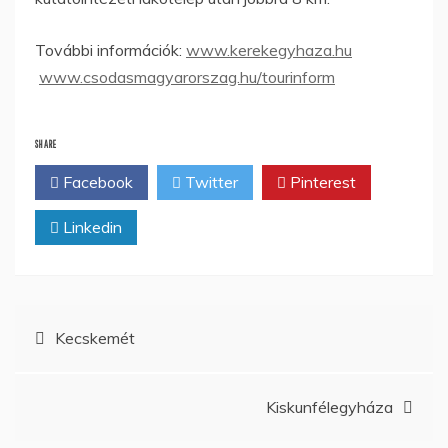
További információk:
www.kerekegyhaza.hu
www.csodasmagyarorszag.hu/tourinform
SHARE
Facebook
Twitter
Pinterest
Linkedin
Bejegyzés
Kecskemét
navigáció
Kiskunfélegyháza