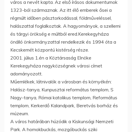
város a nevét kapta. Az első írásos dokumentumok
1323-ból származnak. Az itt élő emberek ősei a
régmúlt időben pásztorkodással, földműveléssel,
halászattal foglalkoztak. A hagyományok, a szellemi
és tárgyi örökség e múltból ered.Kerekegyháza
önálló önkormányzattal rendelkezik és 1994 óta a
Kecskemét központú kistérség része.
2001. július 1.én a Köztársaság Elnöke
Kerekegyháza nagyközségnek városi címet
adományozott.
Műemlékek, látnivalók a városban és környékén:
Halász-tanya, Kunpusztai református templom, S
Nagy-tanya, Római katolikus templom, Református
templom, Kerkerdő Kalandpark, Beretvás borház és
múzeum.
A város határában húzódik a Kiskunsági Nemzeti
Park. A homokbuckás, mozgóbuckás sziki