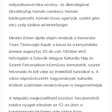
mélyedéseivel ritka növény- és állatvilágával
(árvalányhaj, homoki csenkesz, homoki
báránypirosító, homoki rózsa, ugartyúk, szürke gém
stb.) szép túrákra ad lehetőséget.
Minden évben április elején rendezik a Komondor
Tours Távlovagló Kupát, a búcsú és a kenyéráldás
ünnepe augusztus 20-án van. Október első
hétvégéjén a Szlovák-Magyar Kulturális Nap és
Szüreti Felvonuláson kézműves-bemutatók, szüreti
felvonulás és bál várja az érdeklődő turistákat is. A
város népművészetét, hagyományait, kulturális
értékeit számtalan rendezvényen is megismerhetjük.
A település megközelíthető közúton: Kecskemétről
indulva nyugati irányban az 52-es úton, a
kutatóintézeti lakótelep után jobbra 8 km.