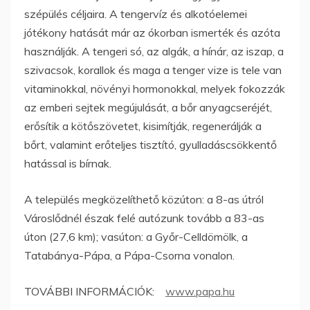
szépülés céljaira. A tengervíz és alkotóelemei
jótékony hatását már az ókorban ismerték és azóta
használják. A tengeri só, az algák, a hínár, az iszap, a
szivacsok, korallok és maga a tenger vize is tele van
vitaminokkal, növényi hormonokkal, melyek fokozzák
az emberi sejtek megújulását, a bőr anyagcseréjét,
erősítik a kötőszövetet, kisimítják, regenerálják a
bőrt, valamint erőteljes tisztító, gyulladáscsökkentő
hatással is bírnak.
A település megközelíthető közúton: a 8-as útról
Városlődnél észak felé autózunk tovább a 83-as
úton (27,6 km); vasúton: a Győr-Celldömölk, a
Tatabánya-Pápa, a Pápa-Csorna vonalon.
TOVÁBBI INFORMÁCIÓK:
www.papa.hu