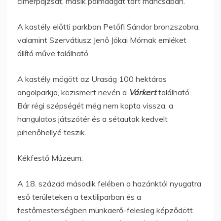
címerpajzsát, másik pálmaágat tart mancsában.
A kastély előtti parkban Petőfi Sándor bronzszobra,
valamint Szervátiusz Jenő Jókai Mórnak emléket
állító műve található.
A kastély mögött az Uraság 100 hektáros
angolparkja, közismert nevén a
Várkert
található.
Bár régi szépségét még nem kapta vissza, a
hangulatos játszótér és a sétautak kedvelt
pihenőhellyé teszik.
Kékfestő Múzeum:
A 18. század második felében a hazánktól nyugatra
eső területeken a textiliparban és a
festőmesterségben munkaerő-felesleg képződött.