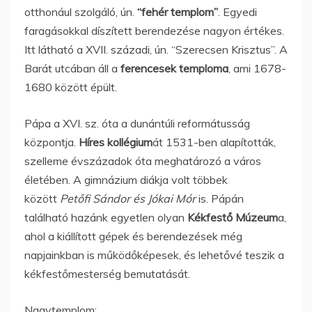
otthonául szolgáló, ún.
“fehér templom”
. Egyedi
faragásokkal díszített berendezése nagyon értékes.
Itt látható a XVII. századi, ún. “Szerecsen Krisztus”. A
Barát utcában áll a
ferencesek temploma
, ami 1678-
1680 között épült.
Pápa a XVI. sz. óta a dunántúli reformátusság
központja.
Híres
kollégium
át 1531-ben alapították,
szelleme évszázadok óta meghatározó a város
életében. A gimnázium diákja volt többek
között
Petőfi Sándor és Jókai Mór
is. Pápán
található hazánk egyetlen olyan
Kékfestő Múzeum
a,
ahol a kiállított gépek és berendezések még
napjainkban is működőképesek, és lehetővé teszik a
kékfestőmesterség bemutatását.
Nagytemplom: