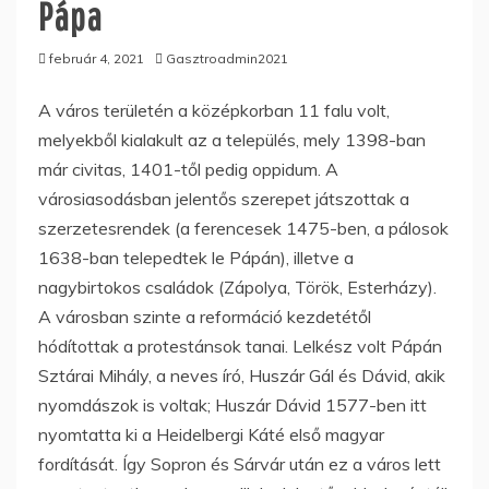
Pápa
február 4, 2021
Gasztroadmin2021
A város területén a középkorban 11 falu volt,
melyekből kialakult az a település, mely 1398-ban
már civitas, 1401-től pedig oppidum. A
városiasodásban jelentős szerepet játszottak a
szerzetesrendek (a ferencesek 1475-ben, a pálosok
1638-ban telepedtek le Pápán), illetve a
nagybirtokos családok (Zápolya, Török, Esterházy).
A városban szinte a reformáció kezdetétől
hódítottak a protestánsok tanai. Lelkész volt Pápán
Sztárai Mihály, a neves író, Huszár Gál és Dávid, akik
nyomdászok is voltak; Huszár Dávid 1577-ben itt
nyomtatta ki a Heidelbergi Káté első magyar
fordítását. Így Sopron és Sárvár után ez a város lett