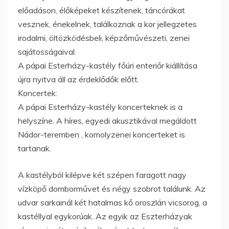
előadáson, élőképeket készítenek, táncórákat
vesznek, énekelnek, találkoznak a kor jellegzetes
irodalmi, öltözködésbeli, képzőművészeti, zenei
sajátosságaival.
A pápai Esterházy-kastély főúri enteriőr kiállítása
újra nyitva áll az érdeklődők előtt.
Koncertek:
A pápai Esterházy-kastély koncerteknek is a
helyszíne. A híres, egyedi akusztikával megáldott
Nádor-teremben , komolyzenei koncerteket is
tartanak.
A kastélyból kilépve két szépen faragott nagy
vízköpő domborművet és négy szobrot találunk. Az
udvar sarkainál két hatalmas kő oroszlán vicsorog, a
kastéllyal egykorúak. Az egyik az Eszterházyak