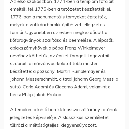
Az első szakaszban, 1774-ben a templom főfalait
emelték fel, 1775-ben a tetőzetet készítették el,
1776-ban a monumentális tornyokat építették,
melyek a vatikáni barokk építészet jellegzetes
formái. Ugyanebben az évben megkezdődött a
kőfaragványok szállítása és beemelése. A lépcsők,
ablakszárnykövek a pápai Franz Winkelmayer
nevéhez köthetők; az épület faragott tagozatait,
szobrait, a márványburkolatot több mester
készítette: a pozsonyi Martin Rumplemayer és
Johann Messerschmidt, a tatai Johann Georg Mess, a
süttői Carlo Adami és Giacomo Adami, valamint a
bécsi Philip Jakob Prokop.
A templom a késő barokk klasszicizáló irányzatának
jellegzetes képviselője. A klasszikus szemléletet
tükrözi a méltóságteljes, kiegyensúlyozott,