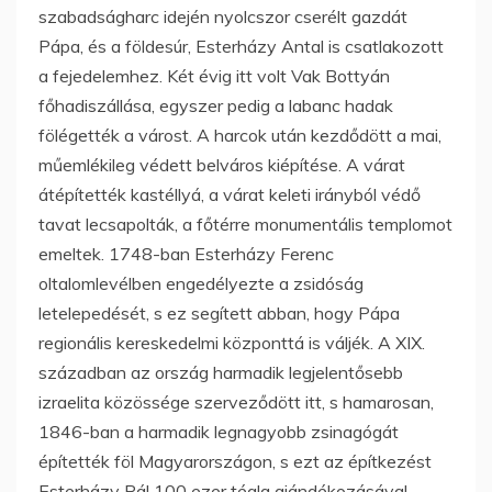
szabadságharc idején nyolcszor cserélt gazdát
Pápa, és a földesúr, Esterházy Antal is csatlakozott
a fejedelemhez. Két évig itt volt Vak Bottyán
főhadiszállása, egyszer pedig a labanc hadak
fölégették a várost. A harcok után kezdődött a mai,
műemlékileg védett belváros kiépítése. A várat
átépítették kastéllyá, a várat keleti irányból védő
tavat lecsapolták, a főtérre monumentális templomot
emeltek. 1748-ban Esterházy Ferenc
oltalomlevélben engedélyezte a zsidóság
letelepedését, s ez segített abban, hogy Pápa
regionális kereskedelmi központtá is váljék. A XIX.
században az ország harmadik legjelentősebb
izraelita közössége szerveződött itt, s hamarosan,
1846-ban a harmadik legnagyobb zsinagógát
építették föl Magyarországon, s ezt az építkezést
Esterházy Pál 100 ezer tégla ajándékozásával