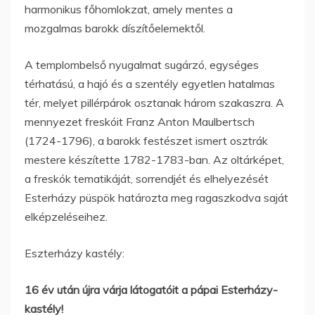
harmonikus főhomlokzat, amely mentes a
mozgalmas barokk díszítőelemektől.
A templombelső nyugalmat sugárzó, egységes
térhatású, a hajó és a szentély egyetlen hatalmas
tér, melyet pillérpárok osztanak három szakaszra. A
mennyezet freskóit Franz Anton Maulbertsch
(1724-1796), a barokk festészet ismert osztrák
mestere készítette 1782-1783-ban. Az oltárképet,
a freskók tematikáját, sorrendjét és elhelyezését
Esterházy püspök határozta meg ragaszkodva saját
elképzeléseihez.
Eszterházy kastély:
16 év után újra várja látogatóit a pápai Esterházy-
kastély!