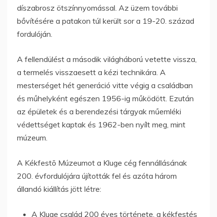
díszabrosz ötszínnyomással. Az üzem további
bővítésére a patakon túl került sor a 19-20. század
fordulóján.
A fellendülést a második világháború vetette vissza,
a termelés visszaesett a kézi technikára. A
mesterséget hét generáció vitte végig a családban
és műhelyként egészen 1956-ig működött. Ezután
az épületek és a berendezési tárgyak műemléki
védettséget kaptak és 1962-ben nyílt meg, mint
múzeum.
A Kékfestõ Múzeumot a Kluge cég fennállásának
200. évfordulójára újították fel és azóta három
állandó kiállítás jött létre:
A Kluge család 200 éves története, a kékfestés