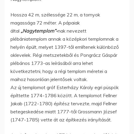
Hossza 42 m, szélessége 22 m, a tornyok
magassága 72 méter. A pápaiak
által
„Nagytemplom”-
nak nevezett
plébániatemplom annak a középkori templomnak a
helyén épült, melyet 1397-től említenek különböző
oklevelek. Régi metszetekből és Pongrácz Gáspár
plébános 1773-as leírásából arra lehet
következtetni, hogy a régi templom méretei a
maihoz hasonlóan jelentősek voltak.
Az új templomot gróf Esterházy Károly egri püspök
építtette 1774-1786 között. A templomot Fellner
Jakab (1722-1780) építész tervezte, majd Fellner
betegeskedése miatt 1777-től Grossmann József
(1747-1785) vette át az építkezés irányítását.