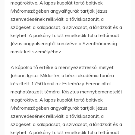
megörökítve. A lapos kupolát tartó boltívek
ívháromszögében angyalfigurák tartják Jézus
szenvedésének relikviáit, a töviskoszorút, a
szögeket, a kalapácsot, a szivacsot, a lándzsát és a
kelyhet. A párkány fölött emelkedik föl a feltámadt
Jézus angyalseregtől körülvéve a Szentháromság
másik két személyéhez.
A kápolna fő értéke a mennyezetfreskó, melyet
Johann Ignaz Mildorfer, a bécsi akadémia tanára
készített 1750 körül az Esterházy Ferenc által
meghatározott témára, Krisztus mennybemenetelét
megörökítve. A lapos kupolát tartó boltívek
ívháromszögében angyalfigurák tartják Jézus
szenvedésének relikviáit, a töviskoszorút, a
szögeket, a kalapácsot, a szivacsot, a lándzsát és a
kelyhet. A párkány fölött emelkedik föl a feltámadt