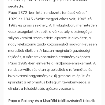
segítette.
Pápa 1872-ben lett “rendezett tanácsú város”,
1929 és 1945 között megyei város volt, 1945-től
1983-ig járási székhely. A II. világháború mérhetetlen
veszteségeket okozott: a várkastély, a zsinagóga
súlyos károkat szenvedett, elpusztult a levéltár, a
nagy lélekszámú zsidó közösségből nagyon kevesen
maradtak életben. A lassan meginduló gazdasági
fejlődés, a városrekonstrukció eredményeképpen
Pápa 1989-ben elnyerte a HildJános-emlékérmet. A
rendszerváltozás után újraéledtek a református és
iskolavárosi hagyományok; új gimnázium épült, és
újraindult a református kollégium tevékenysége, s
elindult a felsőoktatás újjászervezése is.
Pápa a Bakony és a Kisalföld találkozásánál fekszik,