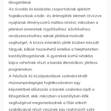
látogatókkal.
Az óvodás és kisiskolás csoportoknak ajánlott
foglalkozások a báb- és drámajáték elemeit ötvözve
nyújtanak élményszerű múltba nézést, miközben a
jelenkori ismereteik rögzítéséhez, bővítéséhez,
rendszerezéséhez adnak játékkal motivált
segítséget. A közös interaktív játék közben készült
tárgyak, bábok hazavihető emlékei a felejthetetlen
kastélylátogatásnak. A gyerekek korhű ruhákba
bújva vehetnek részt a barokk illemórákon, játékos
programokon.
A felsősök és középiskolások számára kínált
múzeumpedagógiai foglalkozásokon egy
képzeletbeli időutazás a barokk szalonba röpíti a
látogatókat, akik, miközben a kastélyban élők
segítségével megismerkednek a főúri etikett
szabályaival, részt vesznek egy rögtönzött színi