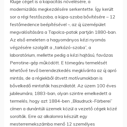
Kluge céget is a kapacitás növelésére, a
modernizálás megkezdésére serkentette. Így került
sor a régi festőszoba, a küpa-szoba bővítésére – 12
festőmedence beépítésével –, az új üzemépület
megvalósítására a Tapolca-patak partján 1880-ban.
Az első emeleten a hagyományos kézi nyomás
végzésére szolgált a „tarkázó-szoba”, a
laboratórium, mellette pedig a kézi hajtású, favázas
Perrotine-gép működött. E tömegáru termelését
lehetővé tevő berendezkedés megkívánta az új apró
mintás, de a régiekből átvett motívumokban is
bővelkedő mintafák használatát. Az üzem 100 éves
jubileumára, 1883-ban, olyan szintre emelkedett a
termelés, hogy azt 1884-ben „Blaudruck-Färberei”
címen a dunántúli üzemek közül a vezető cégek közé
sorolták. Erre az alkalomra készült egy
mesterremekszámba menő 12 személyes