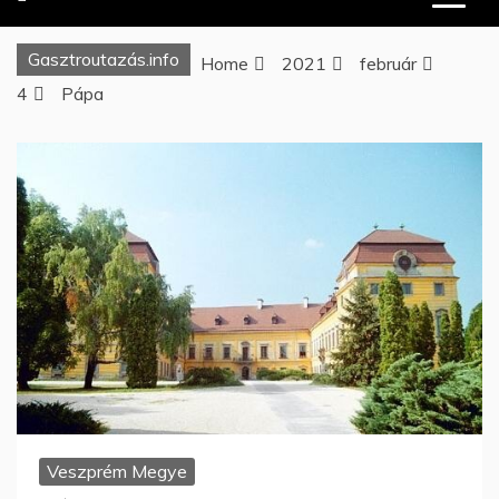
Gasztroutazás.info
Home
2021
február
4
Pápa
Veszprém Megye