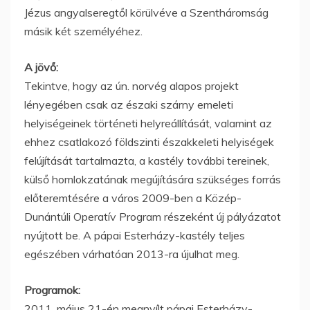
Jézus angyalseregtől körülvéve a Szentháromság
másik két személyéhez.
A jövő:
Tekintve, hogy az ún. norvég alapos projekt
lényegében csak az északi szárny emeleti
helyiségeinek történeti helyreállítását, valamint az
ehhez csatlakozó földszinti északkeleti helyiségek
felújítását tartalmazta, a kastély további tereinek,
külső homlokzatának megújítására szükséges forrás
előteremtésére a város 2009-ben a Közép-
Dunántúli Operatív Program részeként új pályázatot
nyújtott be. A pápai Esterházy-kastély teljes
egészében várhatóan 2013-ra újulhat meg.
Programok:
2011. május 21-én megnyílt pápai Esterházy-