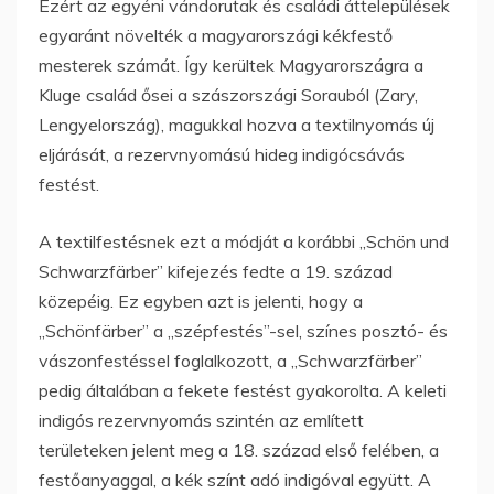
Ezért az egyéni vándorutak és családi áttelepülések
egyaránt növelték a magyarországi kékfestő
mesterek számát. Így kerültek Magyarországra a
Kluge család ősei a szászországi Sorauból (Zary,
Lengyelország), magukkal hozva a textilnyomás új
eljárását, a rezervnyomású hideg indigócsávás
festést.
A textilfestésnek ezt a módját a korábbi „Schön und
Schwarzfärber” kifejezés fedte a 19. század
közepéig. Ez egyben azt is jelenti, hogy a
„Schönfärber” a „szépfestés”-sel, színes posztó- és
vászonfestéssel foglalkozott, a „Schwarzfärber”
pedig általában a fekete festést gyakorolta. A keleti
indigós rezervnyomás szintén az említett
területeken jelent meg a 18. század első felében, a
festőanyaggal, a kék színt adó indigóval együtt. A