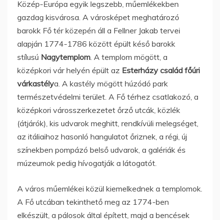
Közép-Európa egyik legszebb, műemlékekben
gazdag kisvárosa. A városképet meghatározó
barokk Fő tér közepén áll a Fellner Jakab tervei
alapján 1774-1786 között épült késő barokk
stílusú
Nagytemplom
. A templom mögött, a
középkori vár helyén épült az
Esterházy család főúri
várkastély
a. A kastély mögött húzódó park
természetvédelmi terület. A Fő térhez csatlakozó, a
középkori városszerkezetet őrző utcák, közlék
(átjárók), kis udvarok meghitt, rendkívüli melegséget,
az itáliaihoz hasonló hangulatot őriznek, a régi, új
színekben pompázó belső udvarok, a galériák és
múzeumok pedig hívogatják a látogatót.
A város műemlékei közül kiemelkednek a templomok.
A Fő utcában tekinthető meg az 1774-ben
elkészült, a pálosok által épített, majd a bencések