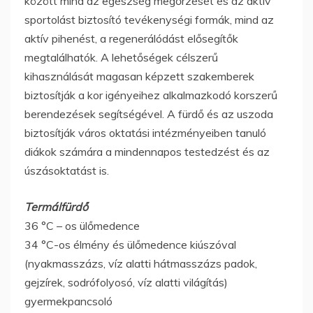
között mind az egészség megőrzését és az aktív
sportolást biztosító tevékenységi formák, mind az
aktív pihenést, a regenerálódást elősegítők
megtalálhatók. A lehetőségek célszerű
kihasználását magasan képzett szakemberek
biztosítják a kor igényeihez alkalmazkodó korszerű
berendezések segítségével. A fürdő és az uszoda
biztosítják város oktatási intézményeiben tanuló
diákok számára a mindennapos testedzést és az
úszásoktatást is.
Termálfürdő
36 °C – os ülőmedence
34 °C-os élmény és ülőmedence kiúszóval
(nyakmasszázs, víz alatti hátmasszázs padok,
gejzírek, sodrófolyosó, víz alatti világítás)
gyermekpancsoló