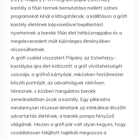
kastély a főúri termek bemutatása mellett színes
programokat kínál a látogatóknak: a kiállításon a grófi
kastély életének képviselőivel bepillantást
nyerhetnek a barokk főúri élet hétköznapjaiba és a
megelevenedett múlt különleges élményében
részesülhetnek.
A grófi család visszatért Pápára, az Esterházy-
kastélyba újra élet költözött: a gróf vívótehetségét
csiszolja, a grófnő kártyázik, miközben festőmester
készíti portréját, az udvarhölgyek ráérősen
hímeznek, s közben hangulatos barokk
zeneáradatban úszik a kastély. Egy pillanatra
mindannyian részesei lehetünk az intrikákkal átszőtt
udvartartás életének, a barokk pompa fényűző
világának. Hiszen a grófi pár volt olyan kegyes, hogy
csodálatosan felújított hajlékát megossza a