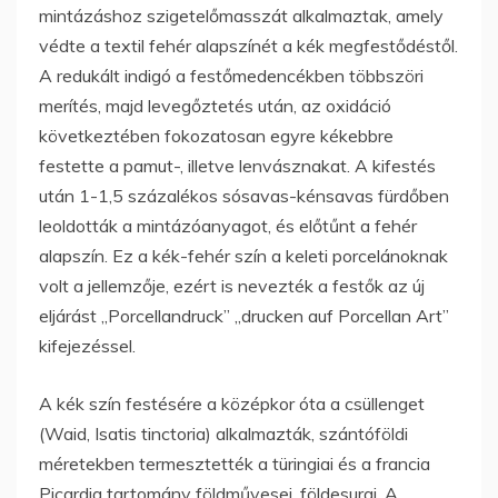
mintázáshoz szigetelőmasszát alkalmaztak, amely
védte a textil fehér alapszínét a kék megfestődéstől.
A redukált indigó a festőmedencékben többszöri
merítés, majd levegőztetés után, az oxidáció
következtében fokozatosan egyre kékebbre
festette a pamut-, illetve lenvásznakat. A kifestés
után 1-1,5 százalékos sósavas-kénsavas fürdőben
leoldották a mintázóanyagot, és előtűnt a fehér
alapszín. Ez a kék-fehér szín a keleti porcelánoknak
volt a jellemzője, ezért is nevezték a festők az új
eljárást „Porcellandruck” „drucken auf Porcellan Art”
kifejezéssel.
A kék szín festésére a középkor óta a csüllenget
(Waid, Isatis tinctoria) alkalmazták, szántóföldi
méretekben termesztették a türingiai és a francia
Picardia tartomány földművesei, földesurai. A