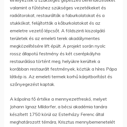
valamint a fűtéshez szükséges vezetékeket és
radiátorokat, restaurálták a faburkolatokat és a
stukkókat, felújították a kőburkolatokat és az
emeletre vezető lépcsőt. A földszinti kiszolgáló
területek és az emeleti terek akadálymentes
megközelítésére lift épült. A projekt során nyolc
rossz állapotú festmény és két cserépkályha
restaurálása történt meg, helyükre kerültek a
korábban restaurált festmények, köztük a híres Pápa
látkép is. Az emeleti termek korhű kárpitborítást és
szőnyegezést kaptak.
A kápolna fő értéke a mennyezetfreskó, melyet
Johann Ignaz Mildorfer, a bécsi akadémia tanára
készített 1750 körül az Esterházy Ferenc által
meghatározott témára, Krisztus mennybemenetelét