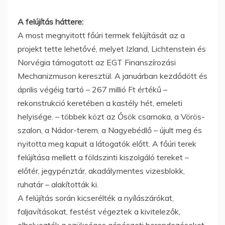
A felújítás háttere:
A most megnyitott főúri termek felújítását az a
projekt tette lehetővé, melyet Izland, Lichtenstein és
Norvégia támogatott az EGT Finanszírozási
Mechanizmuson keresztül. A januárban kezdődött és
április végéig tartó – 267 millió Ft értékű –
rekonstrukció keretében a kastély hét, emeleti
helyisége. – többek közt az Ősök csarnoka, a Vörös-
szalon, a Nádor-terem, a Nagyebédlő – újult meg és
nyitotta meg kapuit a látogatók előtt. A főúri terek
felújítása mellett a földszinti kiszolgáló tereket –
előtér, jegypénztár, akadálymentes vizesblokk,
ruhatár – alakították ki.
A felújítás során kicserélték a nyílászárókat,
faljavításokat, festést végeztek a kivitelezők,
elhelyezték a szükséges gépészeti berendezéseket