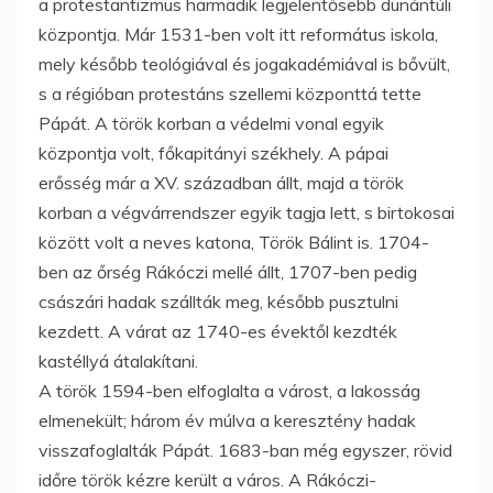
a protestantizmus harmadik legjelentősebb dunántúli
központja. Már 1531-ben volt itt református iskola,
mely később teológiával és jogakadémiával is bővült,
s a régióban protestáns szellemi központtá tette
Pápát. A török korban a védelmi vonal egyik
központja volt, főkapitányi székhely. A pápai
erősség már a XV. században állt, majd a török
korban a végvárrendszer egyik tagja lett, s birtokosai
között volt a neves katona, Török Bálint is. 1704-
ben az őrség Rákóczi mellé állt, 1707-ben pedig
császári hadak szállták meg, később pusztulni
kezdett. A várat az 1740-es évektől kezdték
kastéllyá átalakítani.
A török 1594-ben elfoglalta a várost, a lakosság
elmenekült; három év múlva a keresztény hadak
visszafoglalták Pápát. 1683-ban még egyszer, rövid
időre török kézre került a város. A Rákóczi-