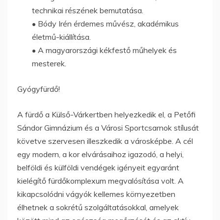
technikai részének bemutatása.
• Bódy Irén érdemes művész, akadémikus
életmű-kiállítása.
• A magyarországi kékfestő műhelyek és
mesterek.
Gyógyfürdő!
A fürdő a Külső-Várkertben helyezkedik el, a Petőfi
Sándor Gimnázium és a Városi Sportcsarnok stílusát
követve szervesen illeszkedik a városképbe. A cél
egy modern, a kor elvárásaihoz igazodó, a helyi,
belföldi és külföldi vendégek igényeit egyaránt
kielégítő fürdőkomplexum megvalósítása volt. A
kikapcsolódni vágyók kellemes környezetben
élhetnek a sokrétű szolgáltatásokkal, amelyek