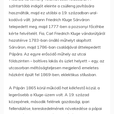
színtartóbb indigót eleinte a csülleng javítására
használták, majd ez utóbbi a 19. században ural-
kodóvá vált. Johann Friedrich Kluge Sárváron
telepedett meg, majd 1777-ben a pozsonyi főcéhbe
kérte felvételét. Fia, Carl Friedrich Kluge vándorútjáról
hazatérve 1783-ban önálló műhelyt alapított
Sárváron, majd 1786-ban családjával áttelepedett
Pápára. Az egyre erősödő műhely az utcai
földszinten – boltíves lakás és üzlet helyett – egy, az
utcasorban méltóságteljesen megjelenő emeletes
házként épült fel 1869-ben, eklektikus stílusban.
A Pápán 1865 körül működő hat kékfestő közül, a
legerõsebb a Kluge-üzem volt. A 19. század
közepének, második felének gazdasági, ipari
fellendülése, kereskedelmének növekedése a pápai