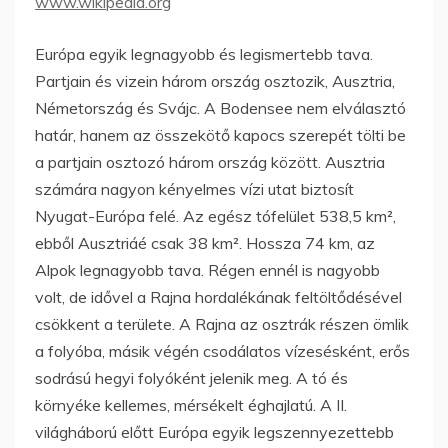
www.wikipedia.org
Európa egyik legnagyobb és legismertebb tava.
Partjain és vizein három ország osztozik, Ausztria,
Németország és Svájc. A Bodensee nem elválasztó
határ, hanem az összekötő kapocs szerepét tölti be
a partjain osztozó három ország között. Ausztria
számára nagyon kényelmes vízi utat biztosít
Nyugat-Európa felé. Az egész tófelület 538,5 km²,
ebből Ausztriáé csak 38 km². Hossza 74 km, az
Alpok legnagyobb tava. Régen ennél is nagyobb
volt, de idővel a Rajna hordalékának feltöltődésével
csökkent a területe. A Rajna az osztrák részen ömlik
a folyóba, másik végén csodálatos vízesésként, erős
sodrású hegyi folyóként jelenik meg. A tó és
környéke kellemes, mérsékelt éghajlatú. A II.
világháború előtt Európa egyik legszennyezettebb