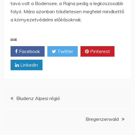
tava volt a Bodensee, a Rajna pedig a legkoszosabb
folyó. Mára azonban tökéletesen megfelel mindkettő
a környezetvédelmi előírásoknak.
SHARE
Facebook
Twitter
Pinterest
Linkedin
Bejegyzés
Bludenz Alpesi régió
navigáció
Bregenzerwald