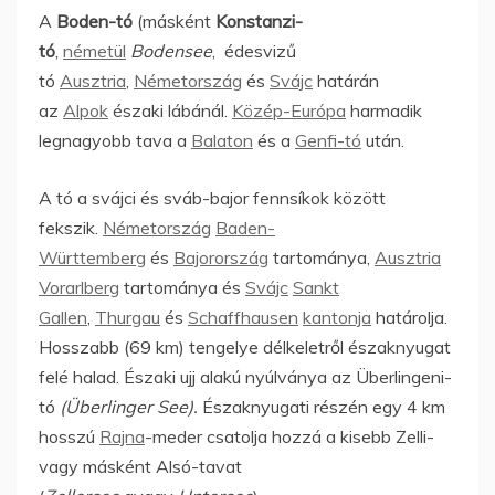
A
Boden-tó
(másként
Konstanzi-
tó
,
németül
Bodensee
, édesvizű
tó
Ausztria
,
Németország
és
Svájc
határán
az
Alpok
északi lábánál.
Közép-Európa
harmadik
legnagyobb tava a
Balaton
és a
Genfi-tó
után.
A tó a svájci és sváb-bajor fennsíkok között
fekszik.
Németország
Baden-
Württemberg
és
Bajorország
tartománya,
Ausztria
Vorarlberg
tartománya és
Svájc
Sankt
Gallen
,
Thurgau
és
Schaffhausen
kantonja
határolja.
Hosszabb (69 km) tengelye délkeletről északnyugat
felé halad. Északi ujj alakú nyúlványa az Überlingeni-
tó
(Überlinger See).
Északnyugati részén egy 4 km
hosszú
Rajna
-meder csatolja hozzá a kisebb Zelli-
vagy másként Alsó-tavat