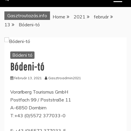
Gasztroutazás.info
Home
2021
február
13
Bódeni-tó
Bódeni tó
Bódeni-tó
február 13, 2021
Gasztroadmin2021
Vorarlberg Tourismus GmbH
Postfach 99 / Poststraße 11
A-6850 Dornbirn
T:+43 (0)5572 377033-0
F: +43 (0)5572 377033-5