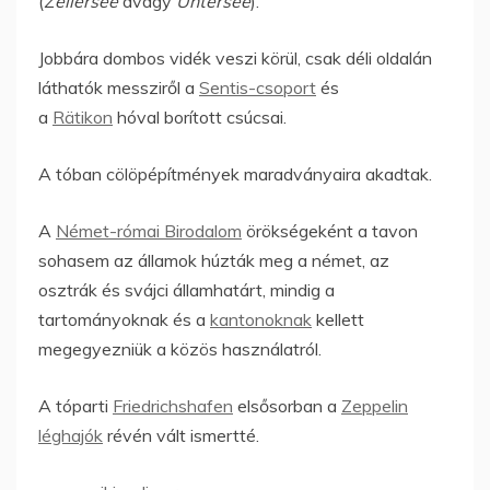
(
Zellersee
avagy
Untersee
).
Jobbára dombos vidék veszi körül, csak déli oldalán
láthatók messziről a
Sentis-csoport
és
a
Rätikon
hóval borított csúcsai.
A tóban cölöpépítmények maradványaira akadtak.
A
Német-római Birodalom
örökségeként a tavon
sohasem az államok húzták meg a német, az
osztrák és svájci államhatárt, mindig a
tartományoknak és a
kantonoknak
kellett
megegyezniük a közös használatról.
A tóparti
Friedrichshafen
elsősorban a
Zeppelin
léghajók
révén vált ismertté.