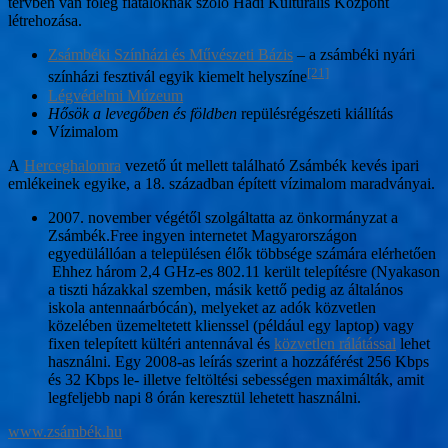
tervben van főleg fiataloknak szóló Hadi Kulturális Központ
létrehozása.
Zsámbéki Színházi és Művészeti Bázis
– a zsámbéki nyári
[21]
színházi fesztivál egyik kiemelt helyszíne
Légvédelmi Múzeum
Hősök a levegőben és földben
repülésrégészeti kiállítás
Vízimalom
A
Herceghalomra
vezető út mellett található Zsámbék kevés ipari
emlékeinek egyike, a 18. században épített vízimalom maradványai.
2007. november végétől szolgáltatta az önkormányzat a
Zsámbék.Free ingyen internetet Magyarországon
egyedülállóan a településen élők többsége számára elérhetően
Ehhez három 2,4 GHz-es 802.11 került telepítésre (Nyakason
a tiszti házakkal szemben, másik kettő pedig az általános
iskola antennaárbócán), melyeket az adók közvetlen
közelében üzemeltetett klienssel (például egy laptop) vagy
fixen telepített kültéri antennával és
közvetlen rálátással
lehet
használni. Egy 2008-as leírás szerint a hozzáférést 256 Kbps
és 32 Kbps le- illetve feltöltési sebességen maximálták, amit
legfeljebb napi 8 órán keresztül lehetett használni.
www.zsámbék.hu