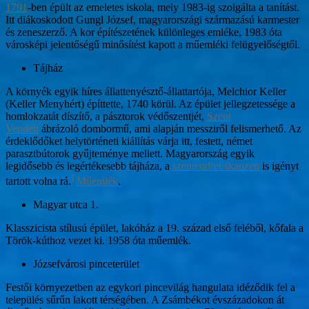
1791
-ben épült az emeletes iskola, mely 1983-ig szolgálta a tanítást.
Itt diákoskodott Gungl József, magyarországi származású karmester
és zeneszerző. A kor építészetének különleges emléke, 1983 óta
városképi jelentőségű minősítést kapott a műemléki felügyelőségtől.
Tájház
A környék egyik híres állattenyésztő-állattartója, Melchior Keller
(Keller Menyhért) építtette, 1740 körül. Az épület jellegzetessége a
homlokzatát díszítő, a pásztorok védőszentjét,
Szent
Vendelt
ábrázoló dombormű, ami alapján messziről felismerhető. Az
érdeklődőket helytörténeti kiállítás várja itt, festett, német
parasztbútorok gyűjteménye mellett. Magyarország egyik
legidősebb és legértékesebb tájháza, a
szentendrei skanzen
is igényt
]
tartott volna rá.
Műemlék
.
Magyar utca 1.
Klasszicista stílusú épület, lakóház a 19. század első feléből, kőfala a
Török-kúthoz vezet ki. 1958 óta műemlék.
Józsefvárosi pinceterület
Festői környezetben az egykori pincevilág hangulata idéződik fel a
település sűrűn lakott térségében. A Zsámbékot évszázadokon át