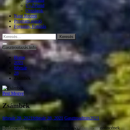
Ausztrália
Új-Zéland
Országok
Napi Recept
Program ajánló
Forgatás, Fotózás
Keresés:
Gasztroutazás.info
Home
2021
február
28
Zsámbék
Pest Megye
Zsámbék
február 28, 2021
február 28, 2021
Gasztroadmin2021
Budapesttől
nyugatra 35 kilométerre, a
Nyakas-hegy
gerincének