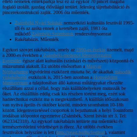
éltető németek emlékparkja lesz ez az egykor 70 pincét magába
foglaló izolált, gazdag élővilágú terület. Jelenleg tájrehabilitáció és
pincerekonstrukció zajlik. 2006 óta műemlék.
Zsámbéki Nyári Színház
nemzetközi kulturális fesztivál 1995-
től és az azóta ennek a keretében zajló, 1983 óta
működő
Zsámbéki Szombatok
rendezvénysorozat
Rakétabázis. Műemlék
Egykori szovjet rakétabázis, amely az
1990-es évekig
üzemelt, majd
a 2000-es években a
Zsámbéki-medence Idegenforgalmi
Egyesület
égisze alatt kulturális (színházi és művészeti) központtá és
múzeummá alakult. Ez utóbbi elsősorban a
Magyar
Néphadsereg
légvédelmi eszközeit mutatta be, de akadtak
második
világháborús
eszközök is, 2015-ben azonban a
Honvédelmi
Minisztérium
a tulajdonában álló katonai műtárgyakat elkezdte
elszállítani azzal a céllal, hogy más kiállítóhelyeken mutassák be
őket. Az elszállítás eddig csak kis részben történt meg, ezért sok
haditechnikai eszköz ma is megtekinthető. A kiállítás időszakosan
van nyitva április és október között, minden szombaton 10-18h
között. Idegenvezetéssel csoportok is bejuthatnak a helyi Touinform
irodában időpontot egyeztetve (Zsámbék, Szent István tér 3. Tel:
0623342318). Az egykori rakétabázis területe ma műemléki és
természetvédelmi védettséget is élvez. Az utóbbi években
fesztiválok helyszíne is lett (
http://yeast.hu/hu/festival
), valamint