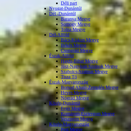
Déli part
Nyugat-Dunántúl
Dél -Dunántúl
Baranya Megye
Somogy Megye
Tolna Megye
Dél-Alföld
Bács-Kiskun Megye
Békés Megye
Csongrád Megye
Észak-Alföld
Hajdú-Bihar Megye
Jász-Nagykun Szolnok Megye
Szabolcs-Szatmár Megye
Tisza Tó
Észak-Magyarország
Borsod Abaúj-Zemplén Megye
Heves Megye
Nógrád Megye
Közép-Dunántúl
Fejér Megye
Komárom-Esztergom Megye
Veszprém Megye
Közép-Magyarország
Pest Megye