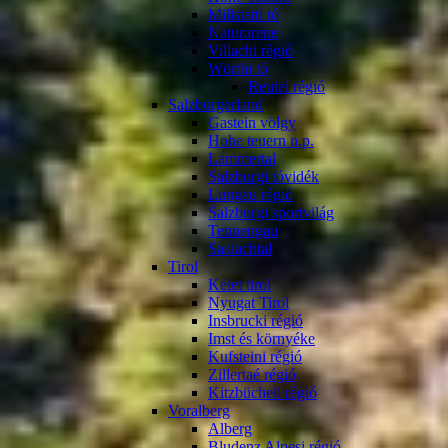
Millstatti tó
Naturarene
Villachi régió
Wörthi tó
Reutei régió
Salzburgerland
Gastein völgy
Hohe teuern n.p.
Lammertal
Salzburgi tóvidék
Lungau régió
Salzburgi sportvilág
Tennengau
Saalachtal
Tirol
Kelet tirol
Nyugat Tirol
Insbrucki régió
Imst és környéke
Kufsteini régió
Zillertaé régió
Kitzbücheli régió
Voralberg
Alberg
Bludenz Alpesi régió