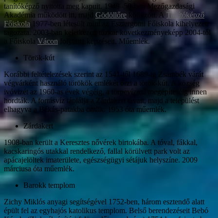
tanítóképző nyitotta meg kapuit. 1949–50-ben Mezőgazdasági
Akadémia működött itt, majd
Gödöllőre
költözött. A
Tanítóképző
Főiskola
1977-ben létesült mint az Esztergomi Főiskola kihelyezett
tagozata. 2003-ban keletkezett tűzkár következményeképp 2004-től
a Főiskola
Vácon
folytatta képzéseit. Műemlék.
Török-kút
Korábbi feltételezések szerint az 1541-től 1689-ig Zsámbék várát
végvárként használó törökök emlékét őrzi a török-kút. A község
ivóvizét az 1960-as évek végéig, a törpevízmű megépítéséig innen
hordták. A forrásvíz táplálja a Zárdakert tavait, majd a települést
elhagyva a Békás-patakba ömlik. 1953 óta műemlék.
Zárdakert
1908-ban került a Keresztes nővérek birtokába. A tóval, fákkal,
kacskaringós utakkal rendelkező, fallal körülvett park volt az
apácajelöltek imaterülete, egészségügyi sétájuk helyszíne. 2009
márciusa óta műemlék.
Barokk templom
Zichy Miklós anyagi segítségével 1752-ben, három esztendő alatt
épült fel az egyhajós katolikus templom. Belső berendezéseit Bebó