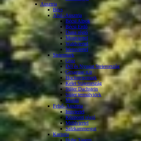
Ausztria
Bécs
Alsó -Ausztria
Bécsi Alpok
Bécsi Erdő
Duna régió
Mostviertel
Waldviertel
Weinviertel
Steiermark
Graz
Dél és Nyugat Steierország
Gesaeuse n.p
Hochsteiermark
Kelet Stájerország
Stájer Dachstein
Stájer termálvidék
Murtál
Felső- Ausztria
Innviertel
Központi régió
Mühlviertel
Salzkammergut
Karintia
Hohe Tauern