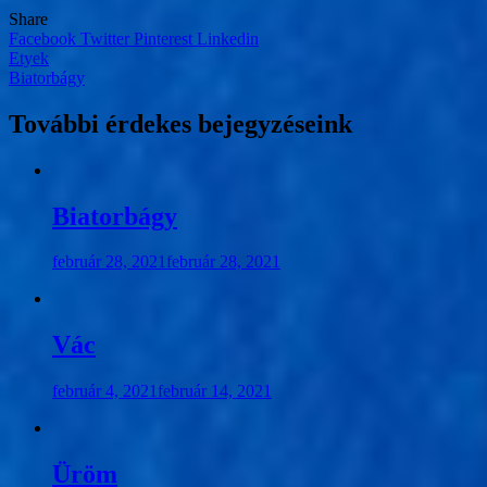
Share
Facebook
Twitter
Pinterest
Linkedin
Bejegyzés
Etyek
Biatorbágy
navigáció
További érdekes bejegyzéseink
Biatorbágy
február 28, 2021
február 28, 2021
Vác
február 4, 2021
február 14, 2021
Üröm