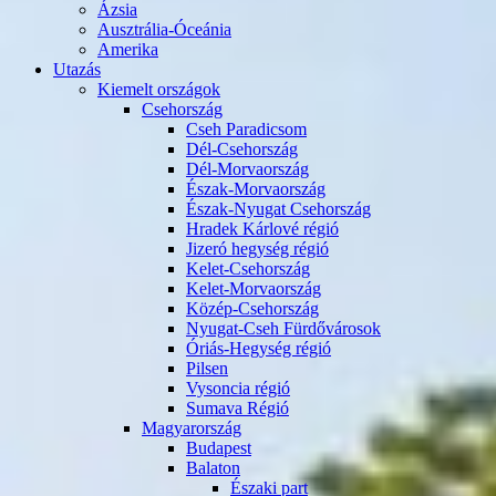
Ázsia
Ausztrália-Óceánia
Amerika
Utazás
Kiemelt országok
Csehország
Cseh Paradicsom
Dél-Csehország
Dél-Morvaország
Észak-Morvaország
Észak-Nyugat Csehország
Hradek Kárlové régió
Jizeró hegység régió
Kelet-Csehország
Kelet-Morvaország
Közép-Csehország
Nyugat-Cseh Fürdővárosok
Óriás-Hegység régió
Pilsen
Vysoncia régió
Sumava Régió
Magyarország
Budapest
Balaton
Északi part