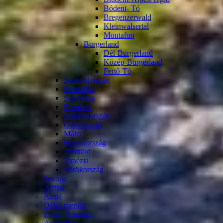
Bódeni- Tó
Bregenzerwald
Kleinwalsertal
Montafon
Burgerland
Dél-Burgerland
Közép-Burgerland
Fertő-Tó
Spanyolország
Szlovákia
Szlovénia
Románia
Lengyelország
Olaszország
Málta
Horvátország
Thaiföld
Tunézia
Törökország
Európa
Afrika
Ázsia
Dél-Amerika
Észak-Amerika