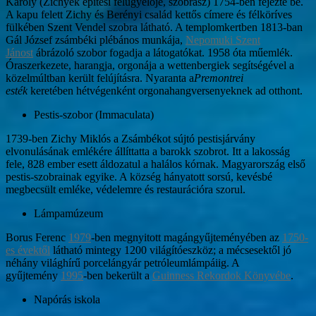
Károly (Zichyék építési felügyelője, szobrász) 1754-ben fejezte be.
A kapu felett Zichy és Berényi család kettős címere és félköríves
fülkében Szent Vendel szobra látható. A templomkertben 1813-ban
Gál József zsámbéki plébános munkája,
Nepomuki Szent
Jánost
ábrázoló szobor fogadja a látogatókat. 1958 óta műemlék.
Óraszerkezete, harangja, orgonája a wettenbergiek segítségével a
közelmúltban került felújításra. Nyaranta a
Premontrei
esték
keretében hétvégenként orgonahangversenyeknek ad otthont.
Pestis-szobor (Immaculata)
1739-ben Zichy Miklós a Zsámbékot sújtó pestisjárvány
elvonulásának emlékére állíttatta a barokk szobrot. Itt a lakosság
fele, 828 ember esett áldozatul a halálos kórnak. Magyarország első
pestis-szobrainak egyike. A község hányatott sorsú, kevésbé
megbecsült emléke, védelemre és restaurációra szorul.
Lámpamúzeum
Borus Ferenc
1979
-ben megnyitott magángyűjteményében az
1750-
es évektől
látható mintegy 1200 világítóeszköz; a mécsesektől jó
néhány világhírű porcelángyár petróleumlámpáiig. A
gyűjtemény
1995
-ben bekerült a
Guinness Rekordok Könyvébe
.
Napórás iskola