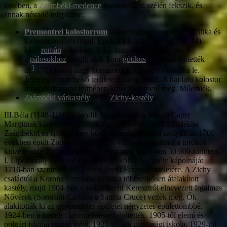
tövében, a
Zsámbéki-medence
északnyugati szélén fekszik, és
annak névadó települése.
Premontrei kolostorrom
Háromhajós premontrei bazilika és
kolostor maradványai. Épült a 13. században (1220-34)
késő
román
stílusban. A 15. században leégett, majd
a
pálosokhoz
került, akik kora
gótikus
stílusban építették
]
át.
1763-ban a nagy komáromi földrengés rombolta le.
Jelenleg a rom belső területe is látogatható. A hajdani kolostor
dongaboltozatos termében kőtár tekinthető meg. Műemlék.
Zsámbéki várkastély
vagy
Zichy-kastély
III.Béla (1148-1196) második feleségének, a francia Capet
Margitnak kíséretével érkezett Aynard lovag kapta ajándékba
Zsámbékot és építette meg kővárát, mely alapjául szolgált az 1700
években épült Zichy-kastélynak. A várat és uradalmat a törökök
kiűzése után Zichy István gróf vette meg 1689-ben 30 000 forintért
I. Lipót királytól, majd fia, Péter örökölte. A kastély kápolnáját
1716-ban szentelték fel Xavéri Szent Ferenc tiszteletére. A Zichy
családtól a Korona birtokába került a többszörösen átalakított
kastély, majd 1904-ben a svájci Szent Keresztről elnevezett Irgalmas
Nővérek (Sororum Caritatis a Sancta Cruce) vették meg. Ők
alakították ki az egyemeletes épületet négyzetes épülettömbbé.
1924-ben a kastélyt kétemeletesre bővítették. 1905-től elemi és
polgári iskolai tanítás folyt. 1925-től női gazdasági iskola, 1929-től